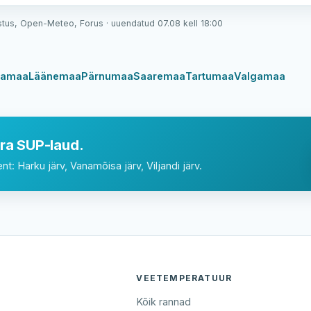
stus, Open-Meteo, Forus · uuendatud 07.08 kell 18:00
vamaa
Läänemaa
Pärnumaa
Saaremaa
Tartumaa
Valgamaa
ra SUP-laud.
: Harku järv, Vanamõisa järv, Viljandi järv.
VEETEMPERATUUR
Kõik rannad