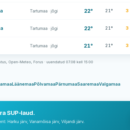
la
22°
21°
3
Tartumaa
·
jõgi
la
22°
21°
3
Tartumaa
·
jõgi
21°
21°
3
Tartumaa
·
jõgi
stus, Open-Meteo, Forus · uuendatud 07.08 kell 15:00
vamaa
Läänemaa
Põlvamaa
Pärnumaa
Saaremaa
Valgamaa
ra SUP-laud.
: Harku järv, Vanamõisa järv, Viljandi järv.