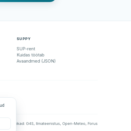
SUPPY
SUP-rent
Kuidas töötab
Avaandmed (JSON)
tud
Andmeallikad: G4S, Ilmateenistus, Open-Meteo, Forus