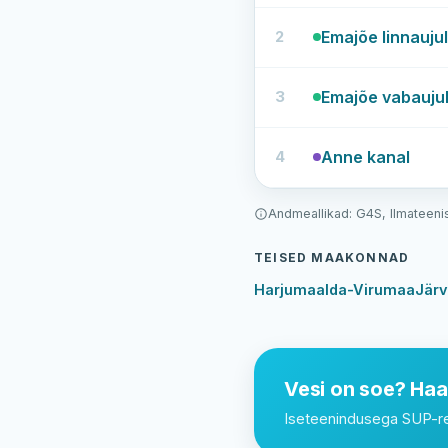
veetemperatuur,
kõige
2
Emajõe linnauju
soojem
vesi
eespool
3
Emajõe vabauju
4
Anne kanal
Andmeallikad: G4S, Ilmateeni
TEISED MAAKONNAD
Harjumaa
Ida-Virumaa
Jär
Vesi on soe? Haa
Iseteenindusega SUP-rent