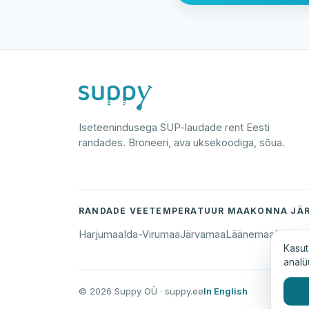
Iseteenindusega SUP-laudade rent Eesti
randades. Broneeri, ava uksekoodiga, sõua.
RANDADE VEETEMPERATUUR MAAKONNA JÄR
Harjumaa
Ida-Virumaa
Järvamaa
Läänemaa
Põlva
Kasut
analü
© 2026 Suppy OÜ · suppy.ee
In English