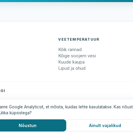
VEETEMPERATUUR
Kõik rannad
Kõige soojem vesi
Kuude kaupa
Lipud ja ohud
GI
maa
Pärnumaa
Saaremaa
Tartumaa
Valgamaa
ame Google Analyticsit, et mõista, kuidas lehte kasutatakse. Kas nõus
ütika küpsistega?
Nõustun
Ainult vajalikud