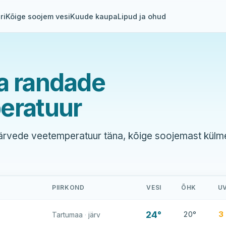
ri
Kõige soojem vesi
Kuude kaupa
Lipud ja ohud
a randade
eratuur
järvede veetemperatuur täna, kõige soojemast külm
PIIRKOND
VESI
ÕHK
U
24°
20°
3
Tartumaa
·
järv