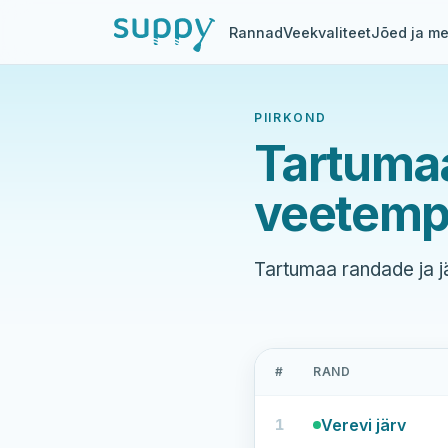
Rannad
Veekvaliteet
Jõed ja me
PIIRKOND
Tartuma
veetemp
Tartumaa randade ja 
#
RAND
Tartumaa
1
Verevi järv
randade