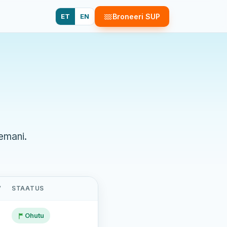
ET
EN
Broneeri SUP
emani.
V
STAATUS
Ohutu