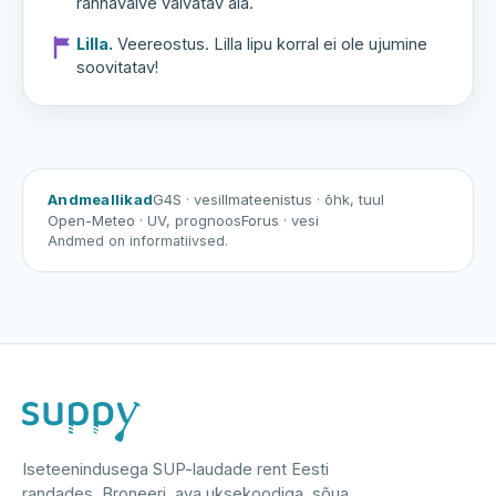
rannavalve valvatav ala.
Lilla.
Veereostus. Lilla lipu korral ei ole ujumine
soovitatav!
Andmeallikad
G4S
· vesi
Ilmateenistus
· õhk, tuul
Open-Meteo
· UV, prognoos
Forus
· vesi
Andmed on informatiivsed.
Iseteenindusega SUP-laudade rent Eesti
randades. Broneeri, ava uksekoodiga, sõua.