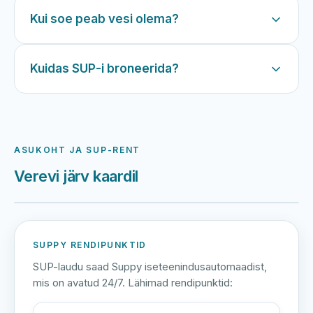
Kui soe peab vesi olema?
Kuidas SUP-i broneerida?
ASUKOHT JA SUP-RENT
Verevi järv kaardil
Harku järv
Viljandi järv
Vanamõisa järv
Verevi järv
SUPPY RENDIPUNKTID
SUP-laudu saad Suppy iseteenindusautomaadist,
mis on avatud 24/7. Lähimad rendipunktid: