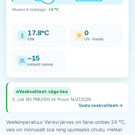
Muutus 6 nädalaga ·
+3 °C
17.8°C
0
Õhk
UV · madal
~15
inimest rannas
Veekvaliteet: väga hea
E. coli 140 PMÜ/100 ml. Proov 14.07.2026.
Vaata veekvaliteeti
Veetemperatuur Verevi järves on täna umbes 24 °C,
vesi on mõnusalt soe ning ujumiseks ohutu. Hetkel