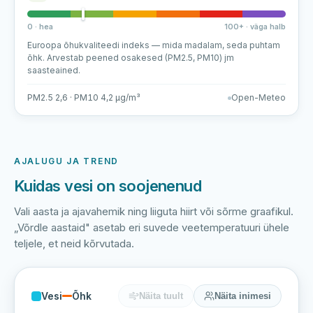
0 · hea
100+ · väga halb
Euroopa õhukvaliteedi indeks — mida madalam, seda puhtam
õhk. Arvestab peened osakesed (PM2.5, PM10) jm
saasteained.
PM2.5 2,6 · PM10 4,2 µg/m³
Open-Meteo
AJALUGU JA TREND
Kuidas vesi on soojenenud
Vali aasta ja ajavahemik ning liiguta hiirt või sõrme graafikul.
„Võrdle aastaid" asetab eri suvede veetemperatuuri ühele
teljele, et neid kõrvutada.
Vesi
Õhk
Näita tuult
Näita inimesi