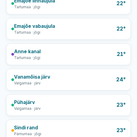
Emajõe linnaujula
22°
Tartumaa · jõgi
Emajõe vabaujula
22°
Tartumaa · jõgi
Anne kanal
21°
Tartumaa · jõgi
Vanamõisa järv
24°
Valgamaa · järv
Pühajärv
23°
Valgamaa · järv
Sindi rand
23°
Pärnumaa · jõgi