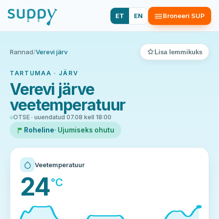
ET
EN
Broneeri SUP
Rannad
/
Verevi järv
Lisa lemmikuks
TARTUMAA · JÄRV
Verevi järve
veetemperatuur
OTSE · uuendatud 07.08 kell 18:00
Roheline
· Ujumiseks ohutu
Veetemperatuur
24
°C