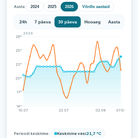
Aasta:
2024
2025
2026
Võrdle aastaid
24h
7 päeva
30 päeva
Hooaeg
Aasta
2026
Verevi järve veetemperatuur on viimase 71 mõõtmise 
28°
25°
22°
20°
17°
14°
10.07
22.07
02.08
07.08
Keskmine vesi
21,7 °C
Perioodi keskmine: