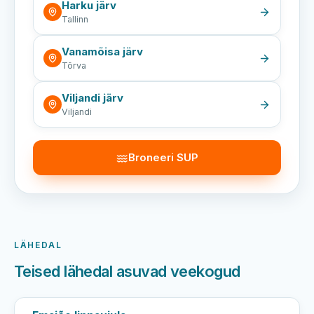
Harku järv
Tallinn
Vanamõisa järv
Tõrva
Viljandi järv
Viljandi
Broneeri SUP
LÄHEDAL
Teised lähedal asuvad veekogud