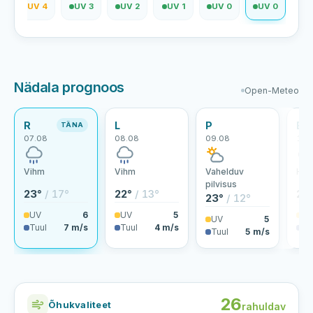
5
UV 4
UV 3
UV 2
UV 1
UV 0
UV 0
Nädala prognoos
Open-Meteo
R
L
P
E
TÄNA
07.08
08.08
09.08
10.
Vihm
Vihm
Vahelduv
Hoo
pilvisus
23°
/ 17°
22°
/ 13°
24
23°
/ 12°
UV
6
UV
5
U
UV
5
Tuul
7 m/s
Tuul
4 m/s
Tu
Tuul
5 m/s
26
Õhukvaliteet
rahuldav