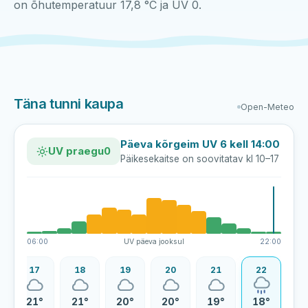
on õhutemperatuur 17,8 °C ja UV 0.
Täna tunni kaupa
Open-Meteo
Päeva kõrgeim UV 6 kell 14:00
UV praegu
0
Päikesekaitse on soovitatav kl 10–17
06:00
UV päeva jooksul
22:00
17
18
19
20
21
22
21°
21°
20°
20°
19°
18°