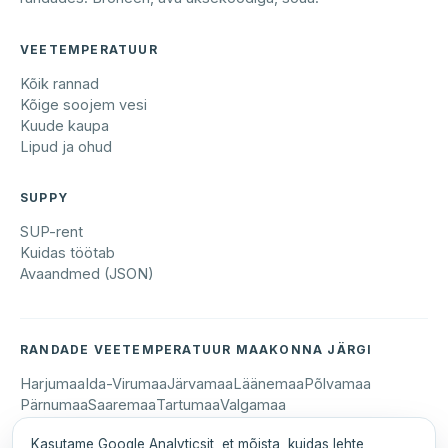
VEETEMPERATUUR
Kõik rannad
Kõige soojem vesi
Kuude kaupa
Lipud ja ohud
SUPPY
SUP-rent
Kuidas töötab
Avaandmed (JSON)
RANDADE VEETEMPERATUUR MAAKONNA JÄRGI
Harjumaa
Ida-Virumaa
Järvamaa
Läänemaa
Põlvamaa
Pärnumaa
Saaremaa
Tartumaa
Valgamaa
Kasutame Google Analyticsit, et mõista, kuidas lehte