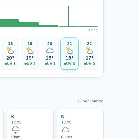
22:00
18
19
20
21
22
20°
19°
18°
18°
17°
UV 3
UV 2
UV 1
UV 0
UV 0
Open-Meteo
K
N
12.08
13.08
Vihm
Pilves