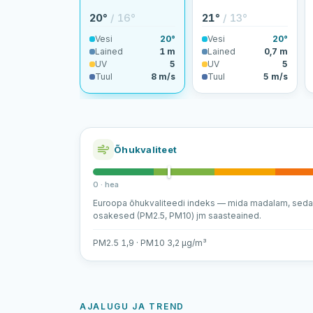
20°
/ 16°
21°
/ 13°
Vesi
20°
Vesi
20°
Lained
1 m
Lained
0,7 m
UV
5
UV
5
Tuul
8 m/s
Tuul
5 m/s
Õhukvaliteet
0 · hea
Euroopa õhukvaliteedi indeks — mida madalam, sed
osakesed (PM2.5, PM10) jm saasteained.
PM2.5 1,9 · PM10 3,2 µg/m³
AJALUGU JA TREND