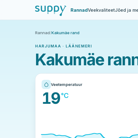
Rannad
Veekvaliteet
Jõed ja me
Rannad
/
Kakumäe rand
HARJUMAA · LÄÄNEMERI
Kakumäe rann
Veetemperatuur
19
°C