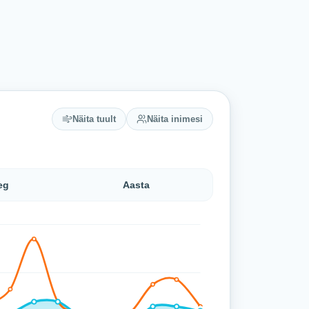
Näita tuult
Näita inimesi
eg
Aasta
 19 °C (madalaim 4 °C, kõrgeim 20,7 °C).