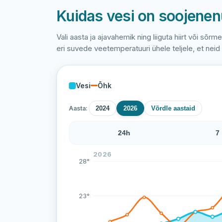
Kuidas vesi on soojene
Vali aasta ja ajavahemik ning liiguta hiirt või sõrm
eri suvede veetemperatuuri ühele teljele, et neid
Vesi
Õhk
Aasta:
2024
2026
Võrdle aastaid
24h
7
Kakumäe ranna veetemperatuur on viimase
2026
28°
23°