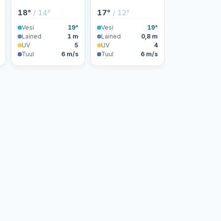
18°
/ 14°
17°
/ 12°
Vesi
19°
Vesi
19°
Lained
1 m
Lained
0,8 m
UV
5
UV
4
Tuul
6 m/s
Tuul
6 m/s