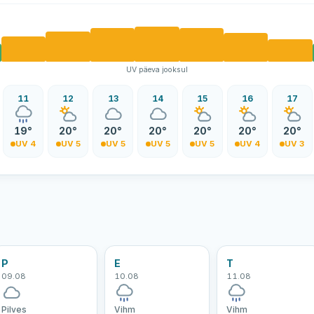
UV päeva jooksul
11
12
13
14
15
16
17
19°
20°
20°
20°
20°
20°
20°
UV 4
UV 5
UV 5
UV 5
UV 5
UV 4
UV 3
P
E
T
09.08
10.08
11.08
Pilves
Vihm
Vihm