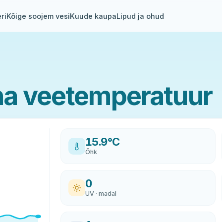
ri
Kõige soojem vesi
Kuude kaupa
Lipud ja ohud
a veetemperatuur
15.9°C
Õhk
0
UV · madal