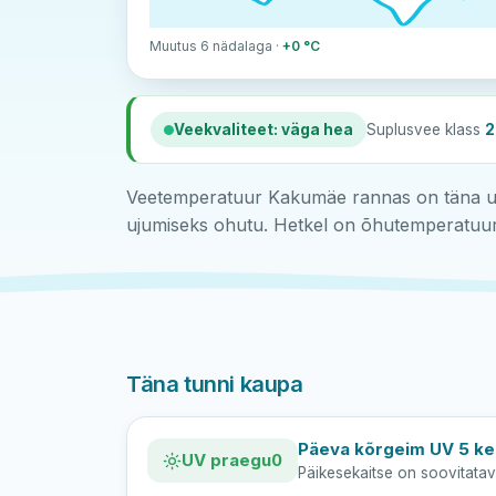
Muutus 6 nädalaga ·
+0 °C
Veekvaliteet: väga hea
Suplusvee klass
2
Veetemperatuur Kakumäe rannas on täna umb
ujumiseks ohutu. Hetkel on õhutemperatuur 
Täna tunni kaupa
Päeva kõrgeim UV 5 kel
UV praegu
0
Päikesekaitse on soovitatav 