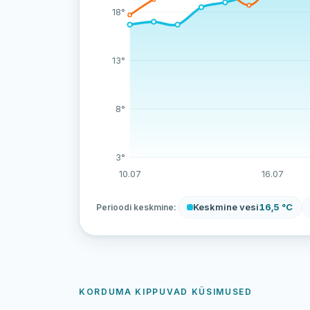
18°
13°
8°
3°
10.07
16.07
Keskmine vesi
16,5 °C
Perioodi keskmine:
KORDUMA KIPPUVAD KÜSIMUSED