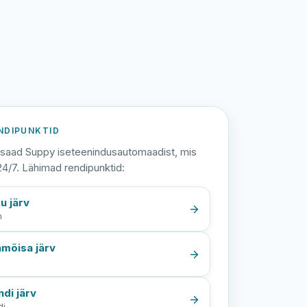
NDIPUNKTID
saad Suppy iseteenindusautomaadist, mis
24/7. Lähimad rendipunktid:
u järv
n
mõisa järv
a
ndi järv
di