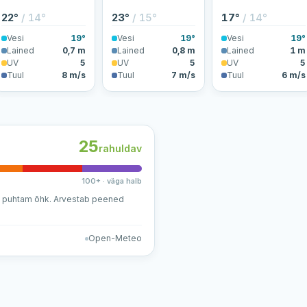
22°
/ 14°
23°
/ 15°
17°
/ 14°
Vesi
19°
Vesi
19°
Vesi
19°
Lained
0,7 m
Lained
0,8 m
Lained
1 m
UV
5
UV
5
UV
5
Tuul
8 m/s
Tuul
7 m/s
Tuul
6 m/s
25
rahuldav
100+ · väga halb
a puhtam õhk. Arvestab peened
Open-Meteo