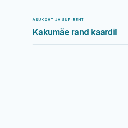
ASUKOHT JA SUP-RENT
Kakumäe rand kaardil
Harku järv
Kakumäe rand