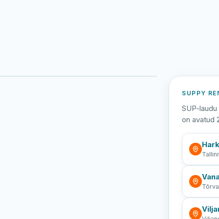
Viljandi järv
Vanamõisa järv
SUPPY RE
SUP-laudu 
on avatud 
Hark
Tallin
Vana
Tõrv
Vilja
Viljan