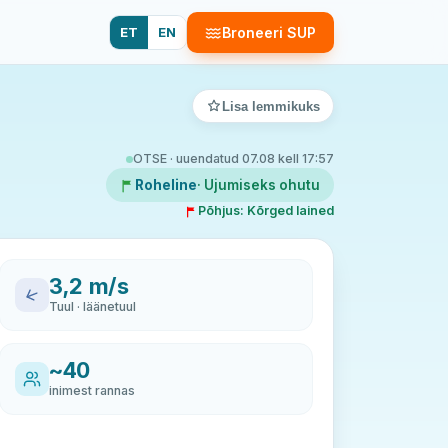
ET
EN
Broneeri SUP
Lisa lemmikuks
OTSE · uuendatud 07.08 kell 17:57
Roheline
· Ujumiseks ohutu
Põhjus: Kõrged lained
3,2 m/s
Tuul · läänetuul
~40
inimest rannas