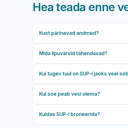
Hea teada enne v
Kust pärinevad andmed?
Mida lipuvärvid tähendavad?
Kui tugev tuul on SUP-i jaoks veel so
Kui soe peab vesi olema?
Kuidas SUP-i broneerida?