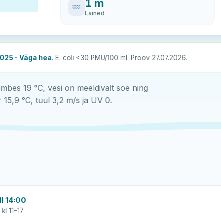
1 m
Lained
025 - Väga hea
. E. coli <30 PMÜ/100 ml. Proov 27.07.2026.
es 19 °C, vesi on meeldivalt soe ning
15,9 °C, tuul 3,2 m/s ja UV 0.
l 14:00
kl 11–17