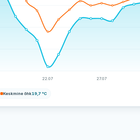
22.07
27.07
Keskmine õhk
19,7 °C