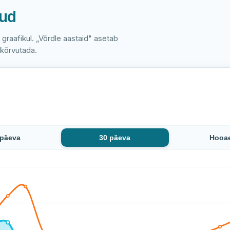
nud
e graafikul. „Võrdle aastaid" asetab
 kõrvutada.
 päeva
30 päeva
Hooa
 42 mõõtmise jooksul püsinud stabiilne: alates 19 °C kuni