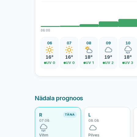
06:00
06
07
08
09
10
16°
16°
18°
19°
18°
UV 0
UV 0
UV 1
UV 2
UV 3
Nädala prognoos
R
L
TÄNA
07.08
08.08
Vihm
Pilves