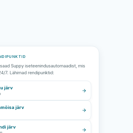
NDIPUNKTID
saad Suppy iseteenindusautomaadist, mis
24/7. Lähimad rendipunktid:
u järv
n
mõisa järv
a
ndi järv
di