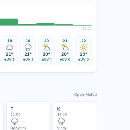
22:00
18
19
20
21
22
21°
21°
20°
20°
20°
UV 3
UV 1
UV 1
UV 0
UV 0
Open-Meteo
T
K
11.08
12.08
Hoovihm
Vihm