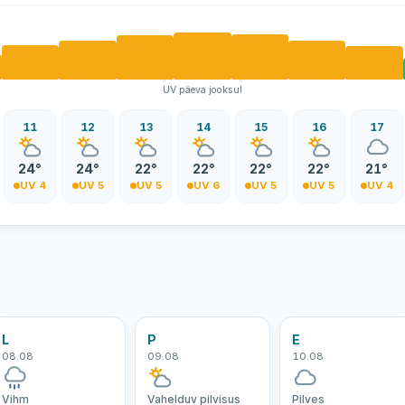
UV päeva jooksul
11
12
13
14
15
16
17
24°
24°
22°
22°
22°
22°
21°
UV 4
UV 5
UV 5
UV 6
UV 5
UV 5
UV 4
L
P
E
08.08
09.08
10.08
Vihm
Vahelduv pilvisus
Pilves