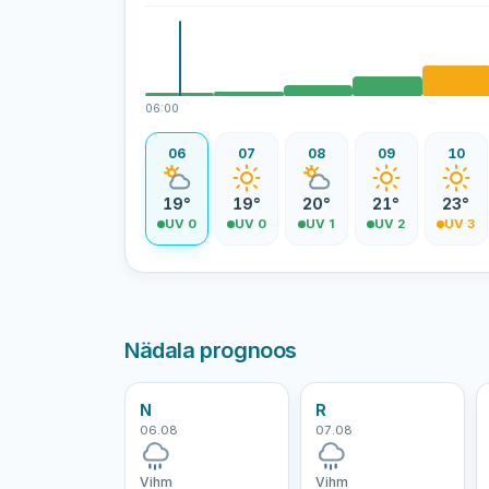
06:00
06
07
08
09
10
19°
19°
20°
21°
23°
UV 0
UV 0
UV 1
UV 2
UV 3
Nädala prognoos
N
R
06.08
07.08
Vihm
Vihm