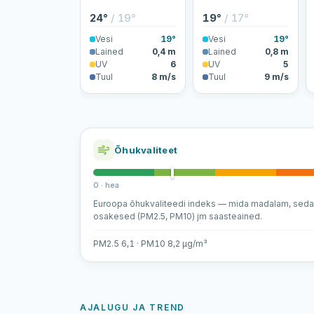
24°
/ 19°
19°
/ 17°
Vesi
19°
Vesi
19°
Lained
0,4 m
Lained
0,8 m
UV
6
UV
5
Tuul
8 m/s
Tuul
9 m/s
Õhukvaliteet
0 · hea
Euroopa õhukvaliteedi indeks — mida madalam, sed
osakesed (PM2.5, PM10) jm saasteained.
PM2.5 6,1 · PM10 8,2 µg/m³
AJALUGU JA TREND