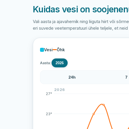
Kuidas vesi on soojene
Vali aasta ja ajavahemik ning liiguta hiirt või sõrm
eri suvede veetemperatuuri ühele teljele, et neid
Vesi
Õhk
Aasta:
2026
24h
7
Haabneeme ranna veetemperatuur on viim
2026
27°
23°