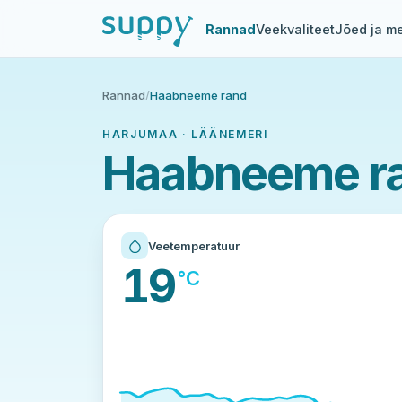
Rannad
Veekvaliteet
Jõed ja me
Rannad
/
Haabneeme rand
HARJUMAA · LÄÄNEMERI
Haabneeme ra
Veetemperatuur
19
°C