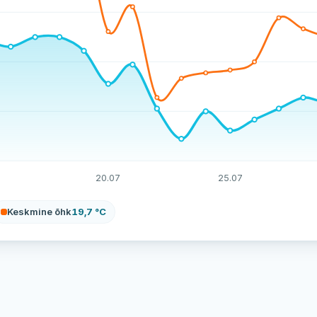
20.07
25.07
Keskmine õhk
19,7 °C