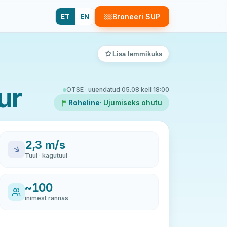
ET
EN
Broneeri SUP
Lisa lemmikuks
ur
OTSE · uuendatud 05.08 kell 18:00
Roheline
· Ujumiseks ohutu
2,3 m/s
Tuul · kagutuul
~100
inimest rannas