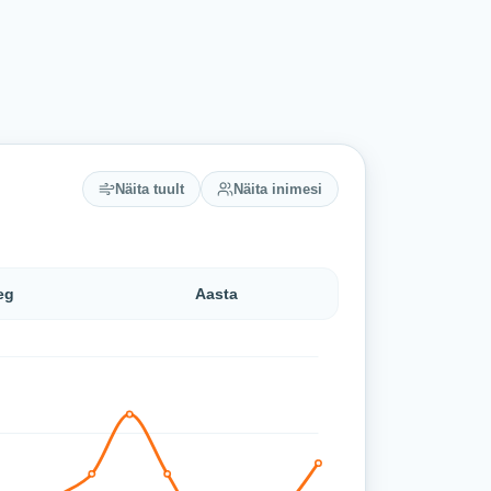
Näita tuult
Näita inimesi
eg
Aasta
°C (madalaim 10,6 °C, kõrgeim 20,2 °C).