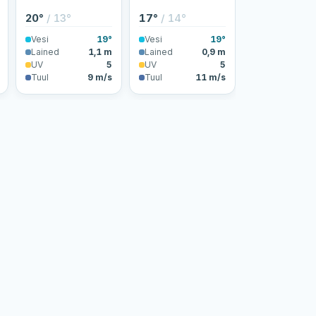
20°
/ 13°
17°
/ 14°
Vesi
19°
Vesi
19°
Lained
1,1 m
Lained
0,9 m
UV
5
UV
5
Tuul
9 m/s
Tuul
11 m/s