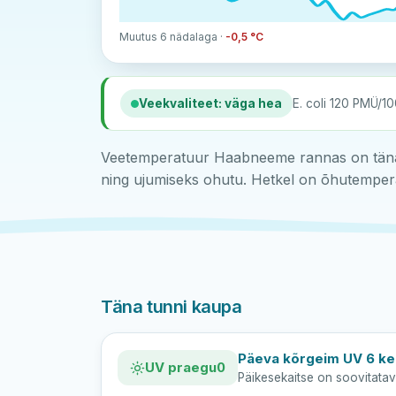
Muutus 6 nädalaga ·
-0,5 °C
Veekvaliteet: väga hea
E. coli 120 PMÜ/10
Veetemperatuur Haabneeme rannas on täna 
ning ujumiseks ohutu. Hetkel on õhutempera
Täna tunni kaupa
Päeva kõrgeim UV 6 kel
UV praegu
0
Päikesekaitse on soovitatav