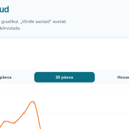
nud
e graafikul. „Võrdle aastaid" asetab
 kõrvutada.
 päeva
30 päeva
Hooa
ase 41 mõõtmise jooksul langenud: alates 19 °C kuni 18,5 