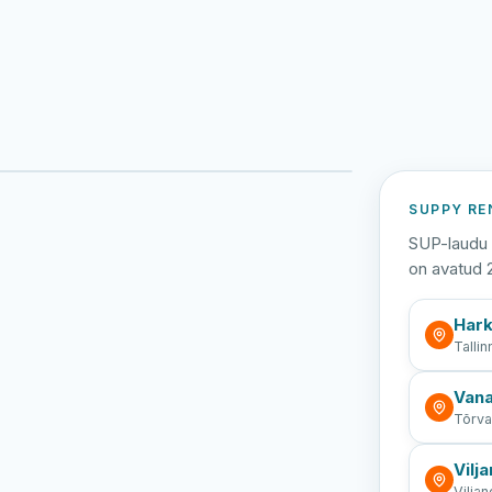
Viljandi järv
Vanamõisa järv
rand
SUPPY RE
SUP-laudu 
on avatud 
Hark
Tallin
Vana
Tõrv
Vilja
Viljan