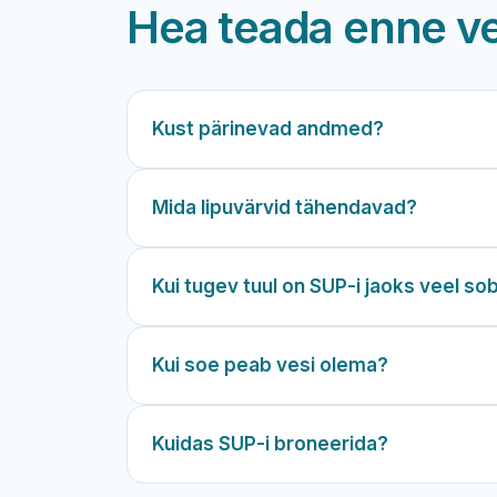
Hea teada enne v
Kust pärinevad andmed?
Mida lipuvärvid tähendavad?
Kui tugev tuul on SUP-i jaoks veel so
Kui soe peab vesi olema?
Kuidas SUP-i broneerida?