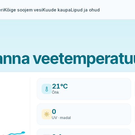
ri
Kõige soojem vesi
Kuude kaupa
Lipud ja ohud
nna veetemperatu
21°C
Õhk
0
UV · madal