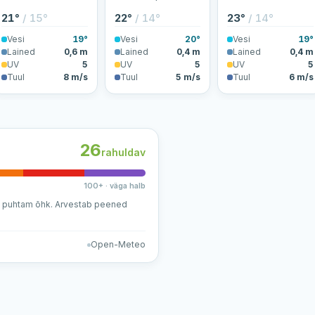
21°
/ 15°
22°
/ 14°
23°
/ 14°
Vesi
19°
Vesi
20°
Vesi
19°
Lained
0,6 m
Lained
0,4 m
Lained
0,4 m
UV
5
UV
5
UV
5
Tuul
8 m/s
Tuul
5 m/s
Tuul
6 m/s
26
rahuldav
100+ · väga halb
a puhtam õhk. Arvestab peened
Open-Meteo