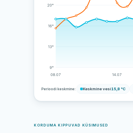
20°
16°
13°
9°
08.07
14.07
Keskmine vesi
15,8 °C
Perioodi keskmine:
KORDUMA KIPPUVAD KÜSIMUSED