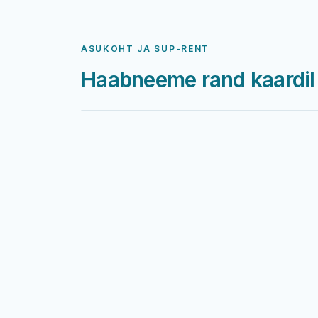
ASUKOHT JA SUP-RENT
Haabneeme rand kaardil
Harku järv
Haabneeme 