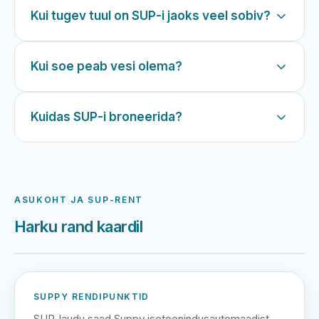
Kui tugev tuul on SUP-i jaoks veel sobiv?
Kui soe peab vesi olema?
Kuidas SUP-i broneerida?
ASUKOHT JA SUP-RENT
Harku rand kaardil
Harku järv
Viljandi järv
Vanamõisa järv
Harku rand
SUPPY RENDIPUNKTID
SUP-laudu saad Suppy iseteenindusautomaadist,