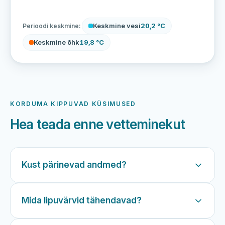
Keskmine vesi
20,2 °C
Perioodi keskmine:
Keskmine õhk
19,8 °C
KORDUMA KIPPUVAD KÜSIMUSED
Hea teada enne vetteminekut
Kust pärinevad andmed?
Mida lipuvärvid tähendavad?