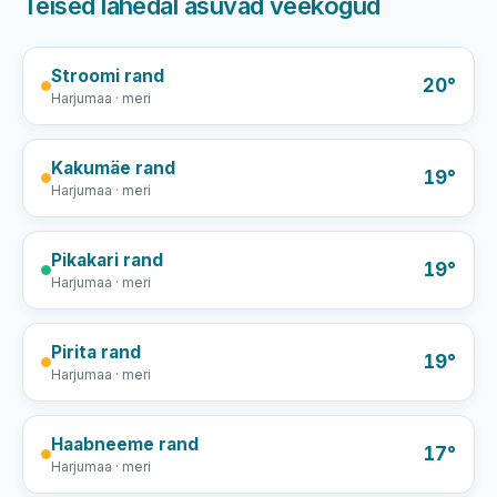
Teised lähedal asuvad veekogud
Stroomi rand
20°
Harjumaa · meri
Kakumäe rand
19°
Harjumaa · meri
Pikakari rand
19°
Harjumaa · meri
Pirita rand
19°
Harjumaa · meri
Haabneeme rand
17°
Harjumaa · meri