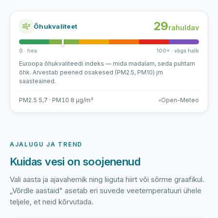
29
Õhukvaliteet
rahuldav
0 · hea
100+ · väga halb
Euroopa õhukvaliteedi indeks — mida madalam, seda puhtam
õhk. Arvestab peened osakesed (PM2.5, PM10) jm
saasteained.
PM2.5 5,7 · PM10 8 µg/m³
Open-Meteo
AJALUGU JA TREND
Kuidas vesi on soojenenud
Vali aasta ja ajavahemik ning liiguta hiirt või sõrme graafikul.
„Võrdle aastaid" asetab eri suvede veetemperatuuri ühele
teljele, et neid kõrvutada.