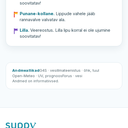
soovitatav!
Punane-kollane.
Lippude vahele jääb
rannavalve valvatav ala.
Lilla.
Veereostus. Lilla lipu korral ei ole ujumine
soovitatav!
Andmeallikad
G4S
· vesi
Ilmateenistus
· õhk, tuul
Open-Meteo
· UV, prognoos
Forus
· vesi
Andmed on informatiivsed.