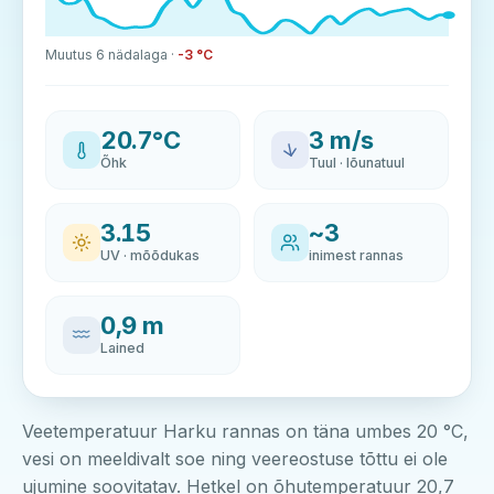
Muutus 6 nädalaga ·
-3 °C
20.7°C
3 m/s
Õhk
Tuul · lõunatuul
3.15
~3
UV · mõõdukas
inimest rannas
0,9 m
Lained
Veetemperatuur Harku rannas on täna umbes 20 °C,
vesi on meeldivalt soe ning veereostuse tõttu ei ole
ujumine soovitatav. Hetkel on õhutemperatuur 20,7