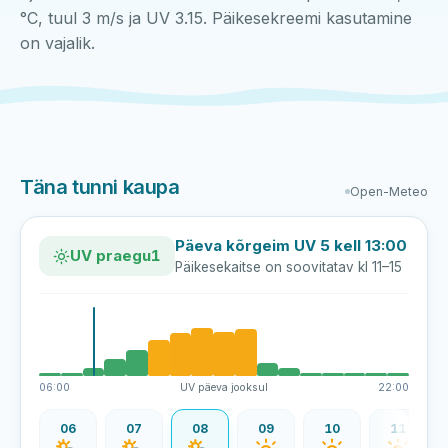
°C, tuul 3 m/s ja UV 3.15. Päikesekreemi kasutamine
on vajalik.
Täna tunni kaupa
Open-Meteo
Päeva kõrgeim UV 5 kell 13:00
UV praegu
1
Päikesekaitse on soovitatav kl 11–15
06:00
UV päeva jooksul
22:00
06
07
08
09
10
11