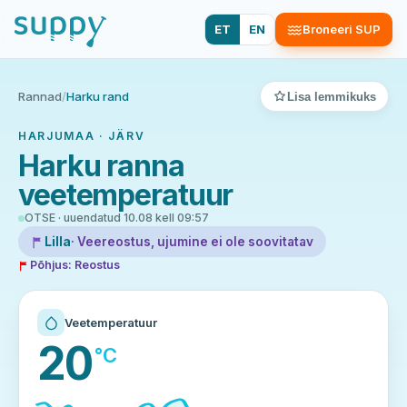
ET
EN
Broneeri SUP
Rannad
/
Harku rand
Lisa lemmikuks
HARJUMAA · JÄRV
Harku ranna
veetemperatuur
OTSE · uuendatud 10.08 kell 09:57
Lilla
· Veereostus, ujumine ei ole soovitatav
Põhjus: Reostus
Veetemperatuur
20
°C