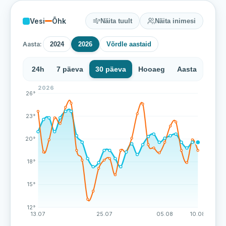
Vesi
Õhk
Näita tuult
Näita inimesi
Aasta:
2024
2026
Võrdle aastaid
24h
7 päeva
30 päeva
Hooaeg
Aasta
2026
Harku ranna veetemperatuur on viimase 45 mõõtmise 
26°
23°
20°
18°
15°
12°
13.07
25.07
05.08
10.08