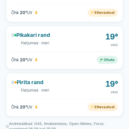
Õhk
20°
UV
4
Ettevaatust
Pikakari rand
5
19°
Harjumaa · meri
vesi
Õhk
20°
UV
4
Ohutu
Pirita rand
6
19°
Harjumaa · meri
vesi
Õhk
20°
UV
4
Ettevaatust
Andmeallikad: G4S, Ilmateenistus, Open-Meteo, Forus ·
uuendatud 06.08 kell 15:06