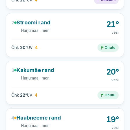
Õhk
22°
UV
4
Stroomi rand
2
21°
Harjumaa · meri
vesi
Õhk
20°
UV
4
Ohutu
Kakumäe rand
3
20°
Harjumaa · meri
vesi
Õhk
22°
UV
4
Ohutu
Haabneeme rand
4
19°
Harjumaa · meri
vesi