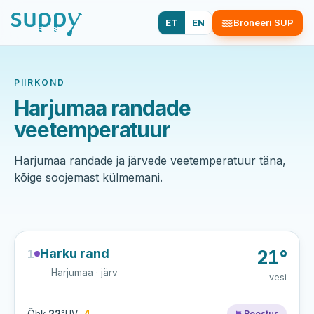
ET
EN
Broneeri SUP
PIIRKOND
Harjumaa randade
veetemperatuur
Harjumaa randade ja järvede veetemperatuur täna,
kõige soojemast külmemani.
Harku rand
1
21°
Harjumaa · järv
vesi
Reostus