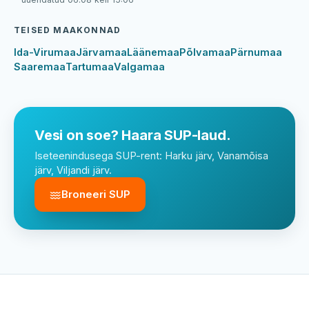
TEISED MAAKONNAD
Ida-Virumaa
Järvamaa
Läänemaa
Põlvamaa
Pärnumaa
Saaremaa
Tartumaa
Valgamaa
Vesi on soe? Haara SUP-laud.
Iseteenindusega SUP-rent: Harku järv, Vanamõisa
järv, Viljandi järv.
Broneeri SUP