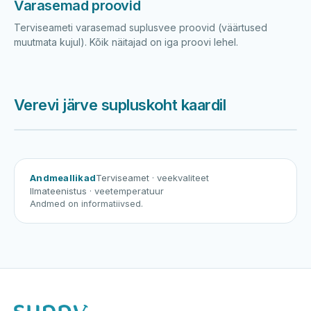
Varasemad proovid
Terviseameti varasemad suplusvee proovid (väärtused
muutmata kujul). Kõik näitajad on iga proovi lehel.
Verevi järve supluskoht kaardil
Harku järv
Viljandi järv
Vanamõisa järv
Verevi järve supluskoht
Andmeallikad
Terviseamet
· veekvaliteet
Ilmateenistus
· veetemperatuur
Andmed on informatiivsed.