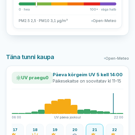
0 · hea
100+ · väga halb
PM2.5 2,5 · PM10 3,1 µg/m³
Open-Meteo
Täna tunni kaupa
Open-Meteo
Päeva kõrgeim UV 5 kell 14:00
UV praegu
0
Päikesekaitse on soovitatav kl 11–15
06:00
UV päeva jooksul
22:00
17
18
19
20
21
22