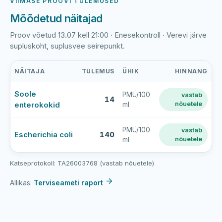
VIIMASE PROOVI TULEMUSED
Mõõdetud näitajad
Proov võetud 13.07 kell 21:00 · Enesekontroll · Verevi järve
supluskoht, suplusvee seirepunkt.
NÄITAJA
TULEMUS
ÜHIK
HINNANG
Verevi
Soole
PMÜ/100
vastab
järve
14
enterokokid
nõuetele
ml
supluskoha
viimase
veeproovi
PMÜ/100
vastab
Escherichia coli
140
nõuetele
ml
mõõtmistulemused
Katseprotokoll: TA26003768 (vastab nõuetele)
Allikas:
Terviseameti raport