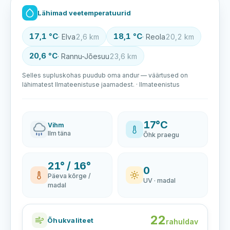
Lähimad veetemperatuurid
17,1 °C
18,1 °C
· Elva
2,6 km
· Reola
20,2 km
20,6 °C
· Rannu-Jõesuu
23,6 km
Selles supluskohas puudub oma andur — väärtused on
lähimatest Ilmateenistuse jaamadest. · Ilmateenistus
17°C
Vihm
Ilm täna
Õhk praegu
21° / 16°
0
Päeva kõrge /
UV · madal
madal
22
Õhukvaliteet
rahuldav