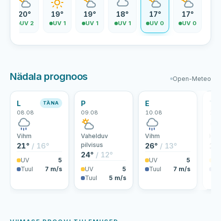
20°
19°
19°
18°
17°
17°
2
UV 2
UV 1
UV 1
UV 1
UV 0
UV 0
Nädala prognoos
Open-Meteo
L
P
E
T
TÄNA
08.08
09.08
10.08
11.
Vihm
Vahelduv
Vihm
Hoo
21°
/ 16°
pilvisus
26°
/ 13°
19
24°
/ 12°
UV
5
UV
5
U
Tuul
7 m/s
UV
5
Tuul
7 m/s
Tu
Tuul
5 m/s