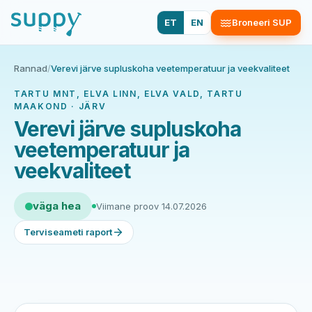
ET
EN
Broneeri SUP
Rannad
/
Verevi järve supluskoha veetemperatuur ja veekvaliteet
TARTU MNT, ELVA LINN, ELVA VALD, TARTU
MAAKOND · JÄRV
Verevi järve supluskoha
veetemperatuur ja
veekvaliteet
väga hea
Viimane proov 14.07.2026
Terviseameti raport