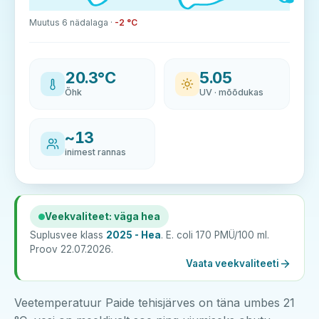
Muutus 6 nädalaga ·
-2 °C
20.3°C
5.05
Õhk
UV · mõõdukas
~13
inimest rannas
Veekvaliteet: väga hea
Suplusvee klass
2025 - Hea
. E. coli 170 PMÜ/100 ml.
Proov 22.07.2026.
Vaata veekvaliteeti
Veetemperatuur Paide tehisjärves on täna umbes 21