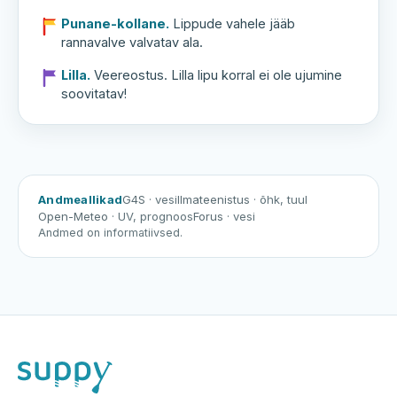
Punane-kollane.
Lippude vahele jääb
rannavalve valvatav ala.
Lilla.
Veereostus. Lilla lipu korral ei ole ujumine
soovitatav!
Andmeallikad
G4S
· vesi
Ilmateenistus
· õhk, tuul
Open-Meteo
· UV, prognoos
Forus
· vesi
Andmed on informatiivsed.