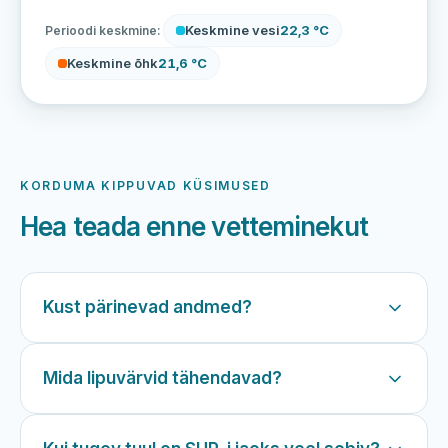
Keskmine vesi
22,3 °C
Perioodi keskmine:
Keskmine õhk
21,6 °C
KORDUMA KIPPUVAD KÜSIMUSED
Hea teada enne vetteminekut
Kust pärinevad andmed?
Mida lipuvärvid tähendavad?