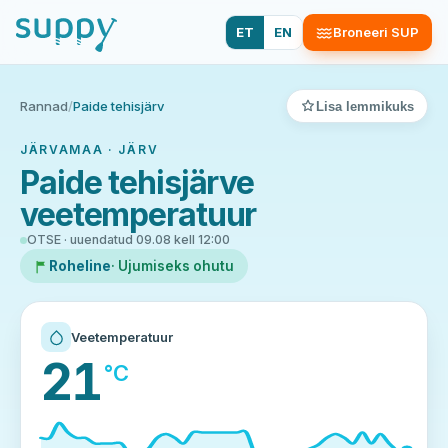
ET
EN
Broneeri SUP
Rannad
/
Paide tehisjärv
Lisa lemmikuks
JÄRVAMAA · JÄRV
Paide tehisjärve
veetemperatuur
OTSE · uuendatud 09.08 kell 12:00
Roheline
· Ujumiseks ohutu
Veetemperatuur
21
°C