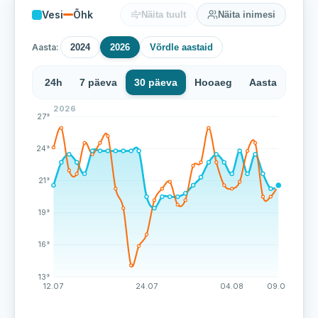
Vesi
Õhk
Näita tuult
Näita inimesi
Aasta:
2024
2026
Võrdle aastaid
24h
7 päeva
30 päeva
Hooaeg
Aasta
2026
Paide tehisjärve veetemperatuur on viimase 45 mõõtmi
27°
24°
21°
19°
16°
13°
12.07
24.07
04.08
09.08