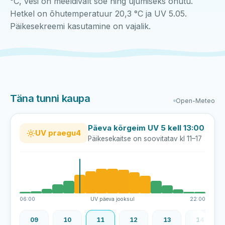
°C, vesi on meeldivalt soe ning ujumiseks ohutu.
Hetkel on õhutemperatuur 20,3 °C ja UV 5.05.
Päikesekreemi kasutamine on vajalik.
Täna tunni kaupa
Open-Meteo
Päeva kõrgeim UV 5 kell 13:00
UV praegu
4
Päikesekaitse on soovitatav kl 11–17
06:00
UV päeva jooksul
22:00
08
09
10
11
12
13
14