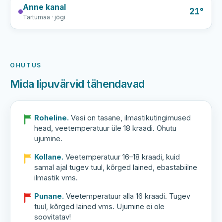
Anne kanal
21°
Tartumaa · jõgi
OHUTUS
Mida lipuvärvid tähendavad
Roheline.
Vesi on tasane, ilmastikutingimused
head, veetemperatuur üle 18 kraadi. Ohutu
ujumine.
Kollane.
Veetemperatuur 16–18 kraadi, kuid
samal ajal tugev tuul, kõrged lained, ebastabiilne
ilmastik vms.
Punane.
Veetemperatuur alla 16 kraadi. Tugev
tuul, kõrged lained vms. Ujumine ei ole
soovitatav!