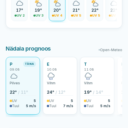
5°
17°
19°
20°
21°
22°
22°
V 1
UV 2
UV 3
UV 4
UV 5
UV 5
UV 5
Nädala prognoos
Open-Meteo
P
E
T
K
TÄNA
09.08
10.08
11.08
12.
Pilves
Vihm
Vihm
Pilv
22°
/ 11°
24°
/ 12°
19°
/ 14°
18
UV
5
UV
5
UV
5
U
Tuul
5 m/s
Tuul
7 m/s
Tuul
5 m/s
Tu