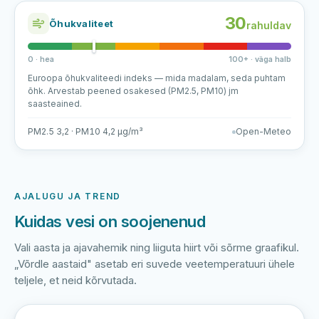
30
Õhukvaliteet
rahuldav
0 · hea
100+ · väga halb
Euroopa õhukvaliteedi indeks — mida madalam, seda puhtam
õhk. Arvestab peened osakesed (PM2.5, PM10) jm
saasteained.
PM2.5 3,2 · PM10 4,2 µg/m³
Open-Meteo
AJALUGU JA TREND
Kuidas vesi on soojenenud
Vali aasta ja ajavahemik ning liiguta hiirt või sõrme graafikul.
„Võrdle aastaid" asetab eri suvede veetemperatuuri ühele
teljele, et neid kõrvutada.