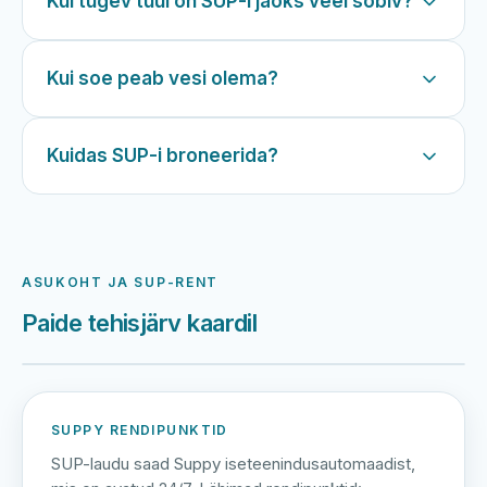
Kui tugev tuul on SUP-i jaoks veel sobiv?
Kui soe peab vesi olema?
Kuidas SUP-i broneerida?
ASUKOHT JA SUP-RENT
Paide tehisjärv kaardil
Harku järv
Viljandi järv
Vanamõisa järv
Paide tehisjärv
SUPPY RENDIPUNKTID
SUP-laudu saad Suppy iseteenindusautomaadist,