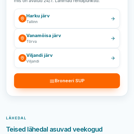
mis on avatud 24/7. Lähimad rendipunktid:
Harku järv
Tallinn
Vanamõisa järv
Tõrva
Viljandi järv
Viljandi
Broneeri SUP
LÄHEDAL
Teised lähedal asuvad veekogud