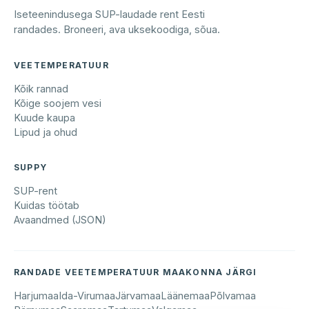
Iseteenindusega SUP-laudade rent Eesti
randades. Broneeri, ava uksekoodiga, sõua.
VEETEMPERATUUR
Kõik rannad
Kõige soojem vesi
Kuude kaupa
Lipud ja ohud
SUPPY
SUP-rent
Kuidas töötab
Avaandmed (JSON)
RANDADE VEETEMPERATUUR MAAKONNA JÄRGI
Harjumaa
Ida-Virumaa
Järvamaa
Läänemaa
Põlvamaa