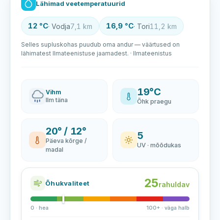
Lähimad veetemperatuurid
12 °C
16,9 °C
· Vodja
7,1 km
· Tori
11,2 km
Selles supluskohas puudub oma andur — väärtused on
lähimatest Ilmateenistuse jaamadest. · Ilmateenistus
19°C
Vihm
Ilm täna
Õhk praegu
20° / 12°
5
Päeva kõrge /
UV · mõõdukas
madal
25
Õhukvaliteet
rahuldav
0 · hea
100+ · väga halb