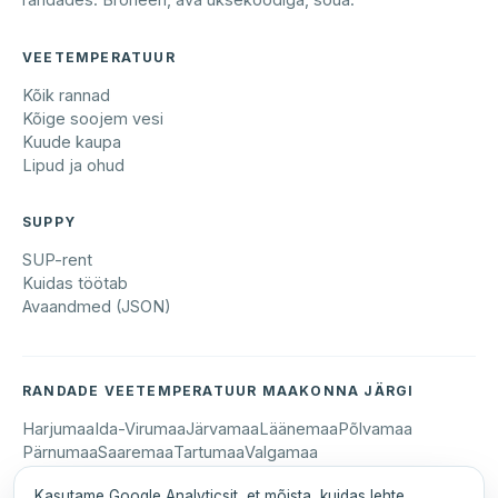
VEETEMPERATUUR
Kõik rannad
Kõige soojem vesi
Kuude kaupa
Lipud ja ohud
SUPPY
SUP-rent
Kuidas töötab
Avaandmed (JSON)
RANDADE VEETEMPERATUUR MAAKONNA JÄRGI
Harjumaa
Ida-Virumaa
Järvamaa
Läänemaa
Põlvamaa
Pärnumaa
Saaremaa
Tartumaa
Valgamaa
Kasutame Google Analyticsit, et mõista, kuidas lehte