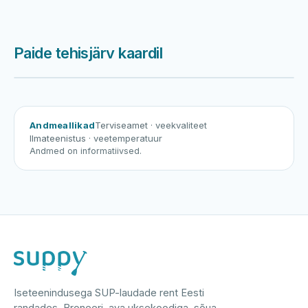
Paide tehisjärv kaardil
Harku järv
Viljandi järv
Vanamõisa järv
Paide tehisjärv
Andmeallikad
Terviseamet
· veekvaliteet
Ilmateenistus
· veetemperatuur
Andmed on informatiivsed.
Iseteenindusega SUP-laudade rent Eesti
randades. Broneeri, ava uksekoodiga, sõua.