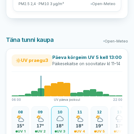
PM2.5 2,4 · PM10 3 µg/m³
Open-Meteo
Täna tunni kaupa
Open-Meteo
Päeva kõrgeim UV 5 kell 13:00
UV praegu
3
Päikesekaitse on soovitatav kl 11–14
06:00
UV päeva jooksul
22:00
07
08
09
10
11
12
13
3°
15°
17°
18°
18°
19°
17°
V 0
UV 1
UV 2
UV 3
UV 4
UV 5
UV 5