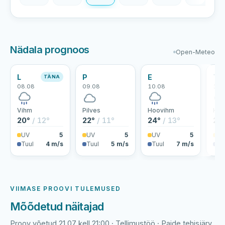
Nädala prognoos
Open-Meteo
L
P
E
T
TÄNA
08.08
09.08
10.08
11.
Vihm
Pilves
Hoovihm
Hoo
20°
/ 12°
22°
/ 11°
24°
/ 13°
20
UV
5
UV
5
UV
5
U
Tuul
4 m/s
Tuul
5 m/s
Tuul
7 m/s
Tu
VIIMASE PROOVI TULEMUSED
Mõõdetud näitajad
Proov võetud 21.07 kell 21:00 · Tellimustöö · Paide tehisjärv