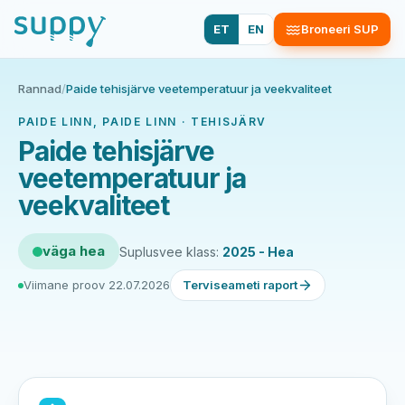
ET
EN
Broneeri SUP
Rannad
/
Paide tehisjärve veetemperatuur ja veekvaliteet
PAIDE LINN, PAIDE LINN · TEHISJÄRV
Paide tehisjärve
veetemperatuur ja
veekvaliteet
väga hea
Suplusvee klass:
2025 - Hea
Viimane proov 22.07.2026
Terviseameti raport