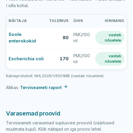
I silla kohal.
NÄITAJA
TULEMUS
ÜHIK
HINNANG
Paide
Soole
PMÜ/100
vastab
tehisjärve
80
enterokokid
nõuetele
ml
viimase
veeproovi
mõõtmistulemused
PMÜ/100
vastab
Escherichia coli
170
nõuetele
ml
Katseprotokoll: NHL2026/V6501MB (vastab nõuetele)
Allikas:
Terviseameti raport
Varasemad proovid
Terviseameti varasemad suplusvee proovid (väärtused
muutmata kujul). Kõik näitajad on iga proovi lehel.