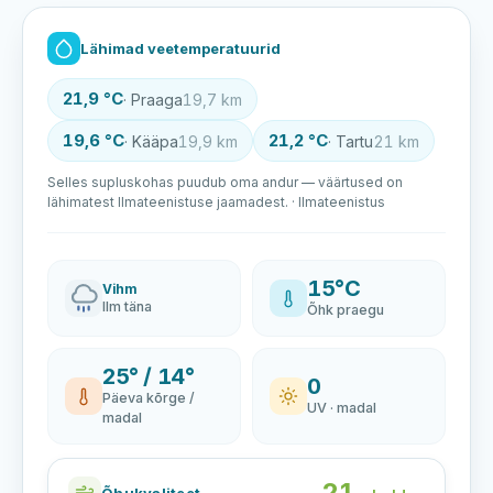
Lähimad veetemperatuurid
21,9 °C
· Praaga
19,7 km
19,6 °C
21,2 °C
· Kääpa
19,9 km
· Tartu
21 km
Selles supluskohas puudub oma andur — väärtused on
lähimatest Ilmateenistuse jaamadest. · Ilmateenistus
15°C
Vihm
Ilm täna
Õhk praegu
25° / 14°
0
Päeva kõrge /
UV · madal
madal
21
Õhukvaliteet