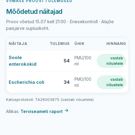
VIIMASE PROOVI TULEMUSED
Mõõdetud näitajad
Proov võetud 15.07 kell 21:00 · Enesekontroll · Alajõe
paisjärve supluskoht.
NÄITAJA
TULEMUS
ÜHIK
HINNANG
Alajõe
Soole
PMÜ/100
vastab
paisjärve
54
enterokokid
nõuetele
ml
supluskoha
viimase
veeproovi
PMÜ/100
vastab
Escherichia coli
34
nõuetele
ml
mõõtmistulemused
Katseprotokoll: TA26003875 (vastab nõuetele)
Allikas:
Terviseameti raport