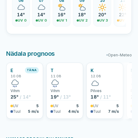
06
07
08
09
10
11
14°
14°
16°
18°
20°
22°
UV 0
UV 0
UV 1
UV 2
UV 3
UV 4
Nädala prognoos
Open-Meteo
E
T
K
N
TÄNA
10.08
11.08
12.08
13.
Vihm
Vihm
Pilves
Pilv
25°
/ 14°
19°
/ 13°
18°
/ 11°
20
UV
5
UV
5
UV
5
U
Tuul
5 m/s
Tuul
4 m/s
Tuul
7 m/s
Tu