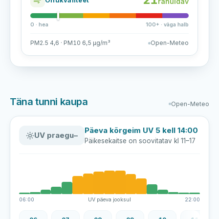
rahuldav
0 · hea
100+ · väga halb
PM2.5 4,6 · PM10 6,5 µg/m³
Open-Meteo
Täna tunni kaupa
Open-Meteo
Päeva kõrgeim UV 5 kell 14:00
UV praegu
–
Päikesekaitse on soovitatav kl 11–17
06:00
UV päeva jooksul
22:00