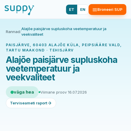
ET
EN
Broneeri SUP
Alajõe paisjärve supluskoha veetemperatuur ja
Rannad
/
veekvaliteet
PAISJÄRVE, 60403 ALAJÕE KÜLA, PEIPSIÄÄRE VALD,
TARTU MAAKOND · TEHISJÄRV
Alajõe paisjärve supluskoha
veetemperatuur ja
veekvaliteet
väga hea
Viimane proov 16.07.2026
Terviseameti raport