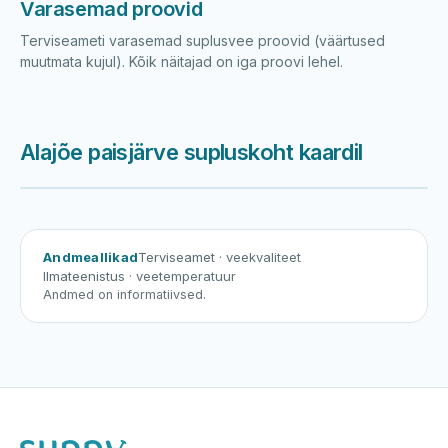
Varasemad proovid
Terviseameti varasemad suplusvee proovid (väärtused
muutmata kujul). Kõik näitajad on iga proovi lehel.
Alajõe paisjärve supluskoht kaardil
Harku järv
Viljandi järv
Vanamõisa järv
Alajõe paisjärve supluskoht
Andmeallikad
Terviseamet
· veekvaliteet
Ilmateenistus
· veetemperatuur
Andmed on informatiivsed.