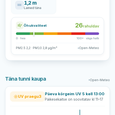
1,2 m
Lained täna
26
Õhukvaliteet
rahuldav
0 · hea
100+ · väga halb
PM2.5 2,2 · PM10 2,8 µg/m³
Open-Meteo
Täna tunni kaupa
Open-Meteo
Päeva kõrgeim UV 5 kell 13:00
UV praegu
3
Päikesekaitse on soovitatav kl 11–17