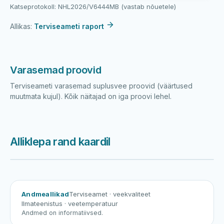
Katseprotokoll: NHL2026/V6444MB (vastab nõuetele)
Allikas:
Terviseameti raport
Varasemad proovid
Terviseameti varasemad suplusvee proovid (väärtused
muutmata kujul). Kõik näitajad on iga proovi lehel.
Alliklepa rand kaardil
Harku järv
Viljandi järv
Vanamõisa järv
Alliklepa rand
Andmeallikad
Terviseamet
· veekvaliteet
Ilmateenistus
· veetemperatuur
Andmed on informatiivsed.