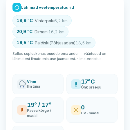
Lähimad veetemperatuurid
18,9 °C
· Vihterpalu
6,2 km
20,9 °C
· Dirhami
16,2 km
19,5 °C
· Paldiski(Põhjasadam)
18,5 km
Selles supluskohas puudub oma andur — väärtused on
lähimatest Ilmateenistuse jaamadest. · Ilmateenistus
17°C
Vihm
Ilm täna
Õhk praegu
19° / 17°
0
Päeva kõrge /
UV · madal
madal