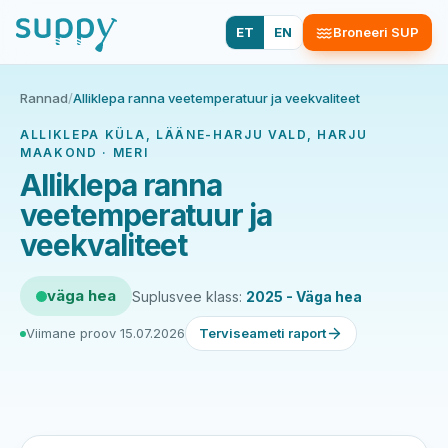
ET
EN
Broneeri SUP
Rannad
/
Alliklepa ranna veetemperatuur ja veekvaliteet
ALLIKLEPA KÜLA, LÄÄNE-HARJU VALD, HARJU
MAAKOND · MERI
Alliklepa ranna
veetemperatuur ja
veekvaliteet
väga hea
Suplusvee klass:
2025 - Väga hea
Viimane proov 15.07.2026
Terviseameti raport