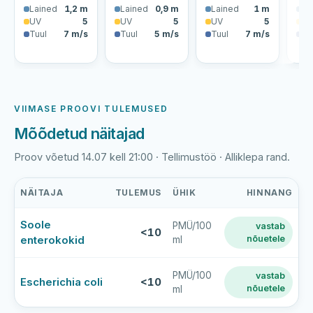
Lained
1,2 m
Lained
0,9 m
Lained
1 m
La
UV
5
UV
5
UV
5
U
Tuul
7 m/s
Tuul
5 m/s
Tuul
7 m/s
Tu
VIIMASE PROOVI TULEMUSED
Mõõdetud näitajad
Proov võetud 14.07 kell 21:00 · Tellimustöö · Alliklepa rand.
NÄITAJA
TULEMUS
ÜHIK
HINNANG
Alliklepa
Soole
PMÜ/100
vastab
ranna
<10
enterokokid
nõuetele
ml
viimase
veeproovi
mõõtmistulemused
PMÜ/100
vastab
Escherichia coli
<10
nõuetele
ml