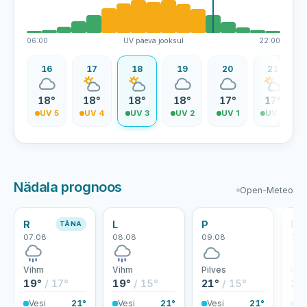
06:00
UV päeva jooksul
22:00
15
16
17
18
19
20
21
8°
18°
18°
18°
18°
17°
17°
V 5
UV 5
UV 4
UV 3
UV 2
UV 1
UV 0
Nädala prognoos
Open-Meteo
R
L
P
E
TÄNA
07.08
08.08
09.08
10.
Vihm
Vihm
Pilves
Hoo
19°
/ 17°
19°
/ 15°
21°
/ 15°
24
Vesi
21°
Vesi
21°
Vesi
21°
Ve