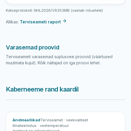
Katseprotokoll: NHL2026/V6353MB (vastab nõuetele)
Allikas:
Terviseameti raport
Varasemad proovid
Terviseameti varasemad suplusvee proovid (väärtused
muutmata kujul). Kõik näitajad on iga proovi lehel.
Kaberneeme rand kaardil
Harku järv
Viljandi järv
Vanamõisa järv
Kaberneeme rand
Andmeallikad
Terviseamet
· veekvaliteet
Ilmateenistus
· veetemperatuur
Andmed on informatiivsed.