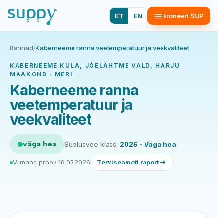
ET
EN
Broneeri SUP
Rannad
/
Kaberneeme ranna veetemperatuur ja veekvaliteet
KABERNEEME KÜLA, JÕELÄHTME VALD, HARJU
MAAKOND · MERI
Kaberneeme ranna
veetemperatuur ja
veekvaliteet
väga hea
Suplusvee klass:
2025 - Väga hea
Viimane proov 16.07.2026
Terviseameti raport