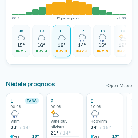
06:00
UV päeva jooksul
22:00
08
09
10
11
12
13
14
5°
15°
16°
16°
14°
15°
19°
V 1
UV 2
UV 3
UV 4
UV 4
UV 4
UV 5
Nädala prognoos
Open-Meteo
L
P
E
T
TÄNA
08.08
09.08
10.08
11.
Vihm
Vahelduv
Hoovihm
Hoo
20°
/ 14°
pilvisus
24°
/ 15°
18
21°
/ 14°
Vesi
19°
Vesi
19°
Ve