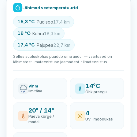
Lähimad veetemperatuurid
15,3 °C
· Pudisoo
17,4 km
19 °C
· Kehra
18,3 km
17,4 °C
· Pajupea
22,7 km
Selles supluskohas puudub oma andur — väärtused on
lähimatest Ilmateenistuse jaamadest. · Ilmateenistus
14°C
Vihm
Ilm täna
Õhk praegu
20° / 14°
4
Päeva kõrge /
UV · mõõdukas
madal