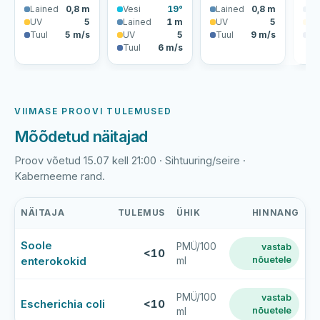
Lained
0,8 m
Vesi
19°
Lained
0,8 m
La
UV
5
Lained
1 m
UV
5
U
Tuul
5 m/s
UV
5
Tuul
9 m/s
Tu
Tuul
6 m/s
VIIMASE PROOVI TULEMUSED
Mõõdetud näitajad
Proov võetud 15.07 kell 21:00 · Sihtuuring/seire ·
Kaberneeme rand.
NÄITAJA
TULEMUS
ÜHIK
HINNANG
Kaberneeme
Soole
PMÜ/100
vastab
ranna
<10
enterokokid
nõuetele
ml
viimase
veeproovi
mõõtmistulemused
PMÜ/100
vastab
Escherichia coli
<10
nõuetele
ml