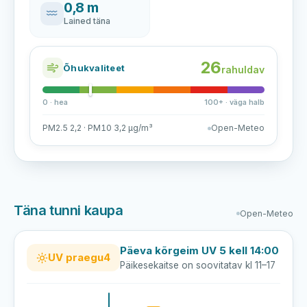
0,8 m
Lained täna
26
Õhukvaliteet
rahuldav
0 · hea
100+ · väga halb
PM2.5 2,2 · PM10 3,2 µg/m³
Open-Meteo
Täna tunni kaupa
Open-Meteo
Päeva kõrgeim UV 5 kell 14:00
UV praegu
4
Päikesekaitse on soovitatav kl 11–17