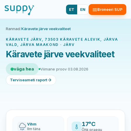
ET
EN
Broneeri SUP
Rannad
/
Käravete järve veekvaliteet
KÄRAVETE JÄRV, 73503 KÄRAVETE ALEVIK, JÄRVA
VALD, JÄRVA MAAKOND · JÄRV
Käravete järve veekvaliteet
väga hea
Viimane proov 03.08.2026
Terviseameti raport
17°C
Vihm
Ilm täna
Õhk praegu