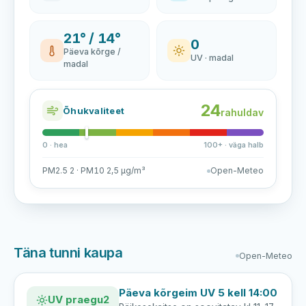
21° / 14°
0
Päeva kõrge /
UV · madal
madal
24
Õhukvaliteet
rahuldav
0 · hea
100+ · väga halb
PM2.5 2 · PM10 2,5 µg/m³
Open-Meteo
Täna tunni kaupa
Open-Meteo
Päeva kõrgeim UV 5 kell 14:00
UV praegu
2