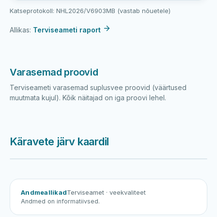
Katseprotokoll: NHL2026/V6903MB (vastab nõuetele)
Allikas:
Terviseameti raport
Varasemad proovid
Terviseameti varasemad suplusvee proovid (väärtused
muutmata kujul). Kõik näitajad on iga proovi lehel.
Käravete järv kaardil
Harku järv
Viljandi järv
Vanamõisa järv
Käravete järv
Andmeallikad
Terviseamet
· veekvaliteet
Andmed on informatiivsed.