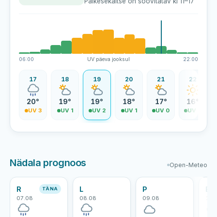
Päikesekaitse on soovitatav kl 11–17
06:00
UV päeva jooksul
22:00
16
17
18
19
20
21
22
0°
20°
19°
19°
18°
17°
16°
V 4
UV 3
UV 1
UV 2
UV 1
UV 0
UV 0
Nädala prognoos
Open-Meteo
R
L
P
E
TÄNA
07.08
08.08
09.08
10.