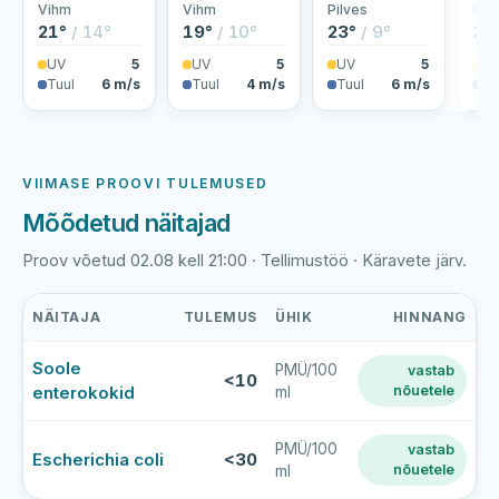
Vihm
Vihm
Pilves
Hoo
21°
/ 14°
19°
/ 10°
23°
/ 9°
24
UV
5
UV
5
UV
5
U
Tuul
6 m/s
Tuul
4 m/s
Tuul
6 m/s
Tu
VIIMASE PROOVI TULEMUSED
Mõõdetud näitajad
Proov võetud 02.08 kell 21:00 · Tellimustöö · Käravete järv.
NÄITAJA
TULEMUS
ÜHIK
HINNANG
Käravete
Soole
PMÜ/100
vastab
järve
<10
enterokokid
nõuetele
ml
viimase
veeproovi
mõõtmistulemused
PMÜ/100
vastab
Escherichia coli
<30
nõuetele
ml