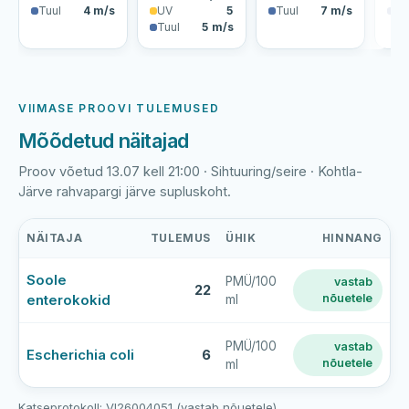
Tuul
4 m/s
UV
5
Tuul
7 m/s
Tu
Tuul
5 m/s
VIIMASE PROOVI TULEMUSED
Mõõdetud näitajad
Proov võetud 13.07 kell 21:00 · Sihtuuring/seire · Kohtla-
Järve rahvapargi järve supluskoht.
NÄITAJA
TULEMUS
ÜHIK
HINNANG
Kohtla-
Soole
PMÜ/100
vastab
Järve
22
enterokokid
nõuetele
ml
linna
Rahvapargi
supluskoha
PMÜ/100
vastab
Escherichia coli
6
nõuetele
ml
viimase
veeproovi
mõõtmistulemused
Katseprotokoll: VI26004051 (vastab nõuetele)