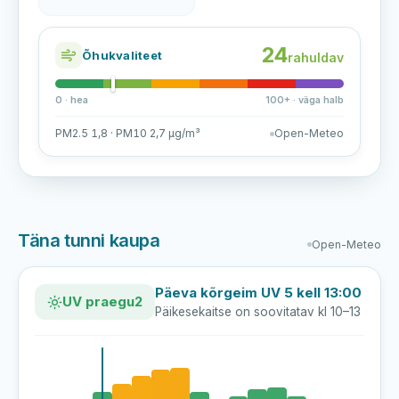
24
Õhukvaliteet
rahuldav
0 · hea
100+ · väga halb
PM2.5 1,8 · PM10 2,7 µg/m³
Open-Meteo
Täna tunni kaupa
Open-Meteo
Päeva kõrgeim UV 5 kell 13:00
UV praegu
2
Päikesekaitse on soovitatav kl 10–13