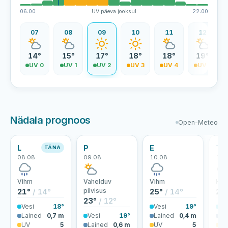
06:00
UV päeva jooksul
22:00
06
07
08
09
10
11
12
4°
14°
15°
17°
18°
18°
19°
V 0
UV 0
UV 1
UV 2
UV 3
UV 4
UV 5
Nädala prognoos
Open-Meteo
L
P
E
T
TÄNA
08.08
09.08
10.08
11.
Vihm
Vahelduv
Vihm
Hoo
21°
/ 14°
pilvisus
25°
/ 14°
20
23°
/ 12°
Vesi
18°
Vesi
19°
Ve
Lained
0,7 m
Vesi
19°
Lained
0,4 m
La
UV
5
Lained
0,6 m
UV
5
U