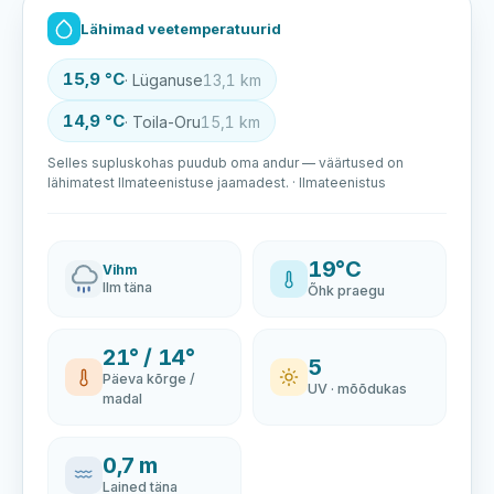
Lähimad veetemperatuurid
15,9 °C
· Lüganuse
13,1 km
14,9 °C
· Toila-Oru
15,1 km
Selles supluskohas puudub oma andur — väärtused on
lähimatest Ilmateenistuse jaamadest. · Ilmateenistus
19°C
Vihm
Ilm täna
Õhk praegu
21° / 14°
5
Päeva kõrge /
UV · mõõdukas
madal
0,7 m
Lained täna