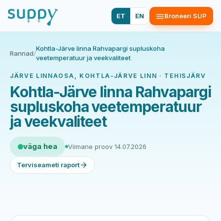
ET
EN
Broneeri SUP
Kohtla-Järve linna Rahvapargi supluskoha
Rannad
/
veetemperatuur ja veekvaliteet
JÄRVE LINNAOSA, KOHTLA-JÄRVE LINN · TEHISJÄRV
Kohtla-Järve linna Rahvapargi
supluskoha veetemperatuur
ja veekvaliteet
väga hea
Viimane proov 14.07.2026
Terviseameti raport