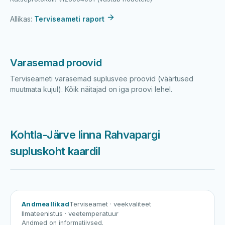
Allikas:
Terviseameti raport
Varasemad proovid
Terviseameti varasemad suplusvee proovid (väärtused
muutmata kujul). Kõik näitajad on iga proovi lehel.
Kohtla-Järve linna Rahvapargi
supluskoht kaardil
Harku järv
Viljandi järv
Vanamõisa järv
Kohtla-Järve linna Rahvapargi sup
Andmeallikad
Terviseamet
· veekvaliteet
Ilmateenistus
· veetemperatuur
Andmed on informatiivsed.