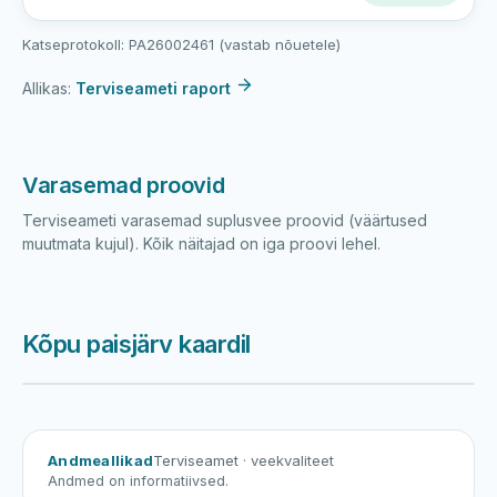
Katseprotokoll: PA26002461 (vastab nõuetele)
Allikas:
Terviseameti raport
Varasemad proovid
Terviseameti varasemad suplusvee proovid (väärtused
muutmata kujul). Kõik näitajad on iga proovi lehel.
Kõpu paisjärv kaardil
Harku järv
Viljandi järv
Vanamõisa järv
Kõpu paisjärv
Andmeallikad
Terviseamet
· veekvaliteet
Andmed on informatiivsed.