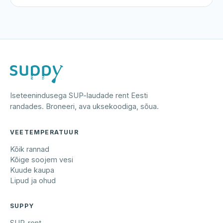
Iseteenindusega SUP-laudade rent Eesti
randades. Broneeri, ava uksekoodiga, sõua.
VEETEMPERATUUR
Kõik rannad
Kõige soojem vesi
Kuude kaupa
Lipud ja ohud
SUPPY
SUP-rent