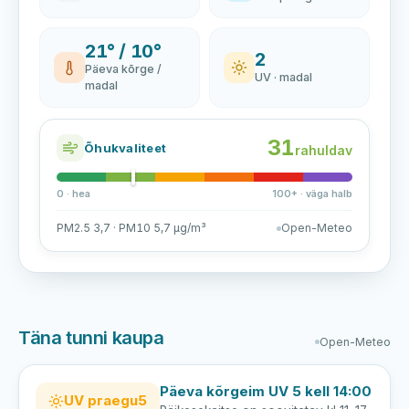
21° / 10°
2
Päeva kõrge /
UV · madal
madal
31
Õhukvaliteet
rahuldav
0 · hea
100+ · väga halb
PM2.5 3,7 · PM10 5,7 µg/m³
Open-Meteo
Täna tunni kaupa
Open-Meteo
Päeva kõrgeim UV 5 kell 14:00
UV praegu
5