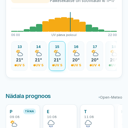
Päikesekaitse on soovitatav kl 11–17
06:00
UV päeva jooksul
22:00
12
13
14
15
16
17
18
1°
21°
21°
21°
20°
20°
20°
V 5
UV 5
UV 5
UV 5
UV 5
UV 4
UV 3
Nädala prognoos
Open-Meteo
P
E
T
K
TÄNA
09.08
10.08
11.08
12.