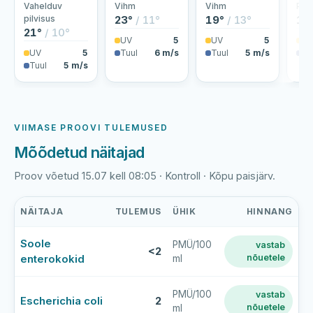
Vahelduv
Vihm
Vihm
Pilv
pilvisus
23°
/ 11°
19°
/ 13°
18
21°
/ 10°
UV
5
UV
5
U
UV
5
Tuul
6 m/s
Tuul
5 m/s
Tu
Tuul
5 m/s
VIIMASE PROOVI TULEMUSED
Mõõdetud näitajad
Proov võetud 15.07 kell 08:05 · Kontroll · Kõpu paisjärv.
NÄITAJA
TULEMUS
ÜHIK
HINNANG
Kõpu
Soole
PMÜ/100
vastab
paisjärve
<2
enterokokid
nõuetele
ml
viimase
veeproovi
mõõtmistulemused
PMÜ/100
vastab
Escherichia coli
2
nõuetele
ml