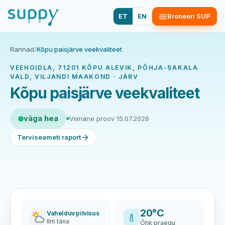
ET
EN
Broneeri SUP
Rannad
/
Kõpu paisjärve veekvaliteet
VEEHOIDLA, 71201 KÕPU ALEVIK, PÕHJA-SAKALA
VALD, VILJANDI MAAKOND · JÄRV
Kõpu paisjärve veekvaliteet
väga hea
Viimane proov 15.07.2026
Terviseameti raport
20°C
Vahelduv pilvisus
Ilm täna
Õhk praegu