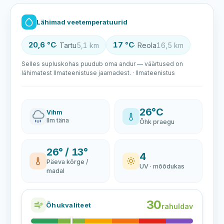
Lähimad veetemperatuurid
20,6 °C
17 °C
· Tartu
5,1 km
· Reola
16,5 km
Selles supluskohas puudub oma andur — väärtused on
lähimatest Ilmateenistuse jaamadest. · Ilmateenistus
26°C
Vihm
Ilm täna
Õhk praegu
26° / 13°
4
Päeva kõrge /
UV · mõõdukas
madal
30
Õhukvaliteet
rahuldav