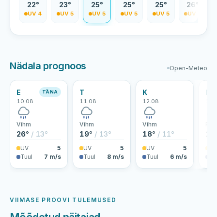
0°
22°
23°
25°
25°
25°
26°
V 3
UV 4
UV 5
UV 5
UV 5
UV 5
UV 4
Nädala prognoos
Open-Meteo
E
T
K
N
TÄNA
10.08
11.08
12.08
13.
Vihm
Vihm
Vihm
Pilv
26°
/ 13°
19°
/ 13°
18°
/ 11°
19
UV
5
UV
5
UV
5
U
Tuul
7 m/s
Tuul
8 m/s
Tuul
6 m/s
Tu
VIIMASE PROOVI TULEMUSED