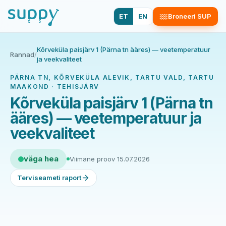
ET
EN
Broneeri SUP
Kõrveküla paisjärv 1 (Pärna tn ääres) — veetemperatuur
Rannad
/
ja veekvaliteet
PÄRNA TN, KÕRVEKÜLA ALEVIK, TARTU VALD, TARTU
MAAKOND · TEHISJÄRV
Kõrveküla paisjärv 1 (Pärna tn
ääres) — veetemperatuur ja
veekvaliteet
väga hea
Viimane proov 15.07.2026
Terviseameti raport