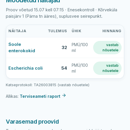
Mõõdetud näitajad
Proov võetud 15.07 kell 07:15 · Enesekontroll · Kõrveküla
paisjärv 1 (Pärna tn ääres), suplusvee seirepunkt.
NÄITAJA
TULEMUS
ÜHIK
HINNANG
Viimase
Soole
PMÜ/100
vastab
veeproovi
32
enterokokid
nõuetele
ml
mõõtmistulemused
—
Kõrveküla
PMÜ/100
vastab
Escherichia coli
54
nõuetele
ml
paisjärv
1
(Pärna
Katseprotokoll: TA26003815 (vastab nõuetele)
tn
Allikas:
Terviseameti raport
ääres)
Varasemad proovid