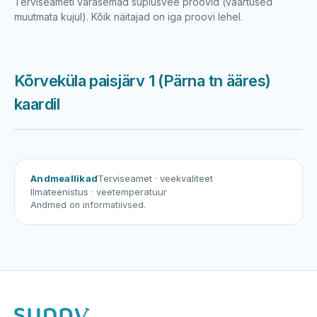
Terviseameti varasemad suplusvee proovid (väärtused
muutmata kujul). Kõik näitajad on iga proovi lehel.
Kõrveküla paisjärv 1 (Pärna tn ääres)
kaardil
Harku järv
Viljandi järv
Vanamõisa järv
Kõrveküla paisjärv 1 (Pärna tn ääres)
Andmeallikad
Terviseamet
· veekvaliteet
Ilmateenistus
· veetemperatuur
Andmed on informatiivsed.