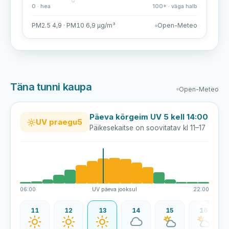
0 · hea
100+ · väga halb
PM2.5 4,9 · PM10 6,9 µg/m³
Open-Meteo
Täna tunni kaupa
Open-Meteo
Päeva kõrgeim UV 5 kell 14:00
UV praegu
5
Päikesekaitse on soovitatav kl 11–17
06:00
UV päeva jooksul
22:00
10
11
12
13
14
15
16