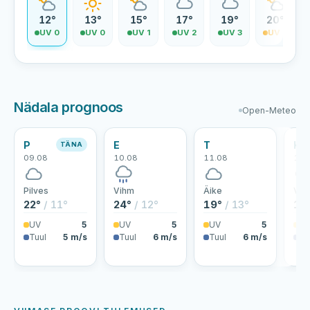
12°
13°
15°
17°
19°
20°
UV 0
UV 0
UV 1
UV 2
UV 3
UV 4
Nädala prognoos
Open-Meteo
P
E
T
K
TÄNA
09.08
10.08
11.08
12.
Pilves
Vihm
Äike
Vih
22°
/ 11°
24°
/ 12°
19°
/ 13°
18
UV
5
UV
5
UV
5
U
Tuul
5 m/s
Tuul
6 m/s
Tuul
6 m/s
Tu