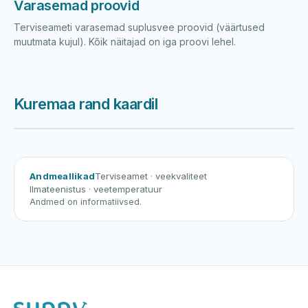
Varasemad proovid
Terviseameti varasemad suplusvee proovid (väärtused
muutmata kujul). Kõik näitajad on iga proovi lehel.
Kuremaa rand kaardil
Harku järv
Viljandi järv
Vanamõisa järv
Kuremaa rand
Andmeallikad
Terviseamet
· veekvaliteet
Ilmateenistus
· veetemperatuur
Andmed on informatiivsed.