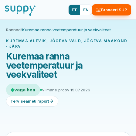
ET
EN
Broneeri SUP
Rannad
/
Kuremaa ranna veetemperatuur ja veekvaliteet
KUREMAA ALEVIK, JÕGEVA VALD, JÕGEVA MAAKOND
· JÄRV
Kuremaa ranna
veetemperatuur ja
veekvaliteet
väga hea
Viimane proov 15.07.2026
Terviseameti raport