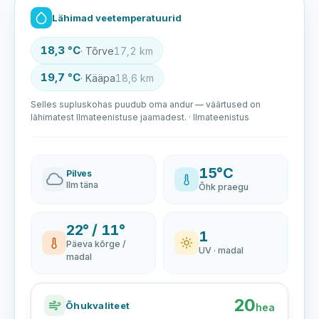
Lähimad veetemperatuurid
18,3 °C
· Tõrve
17,2 km
19,7 °C
· Kääpa
18,6 km
Selles supluskohas puudub oma andur — väärtused on
lähimatest Ilmateenistuse jaamadest. · Ilmateenistus
15°C
Pilves
Ilm täna
Õhk praegu
22° / 11°
1
Päeva kõrge /
UV · madal
madal
20
Õhukvaliteet
hea