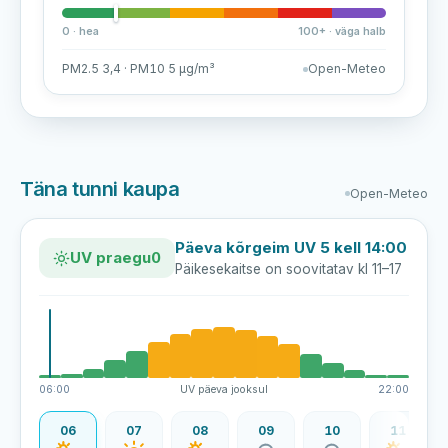
0 · hea
100+ · väga halb
PM2.5 3,4 · PM10 5 µg/m³
Open-Meteo
Täna tunni kaupa
Open-Meteo
Päeva kõrgeim UV 5 kell 14:00
UV praegu
0
Päikesekaitse on soovitatav kl 11–17
06:00
UV päeva jooksul
22:00
06
07
08
09
10
11