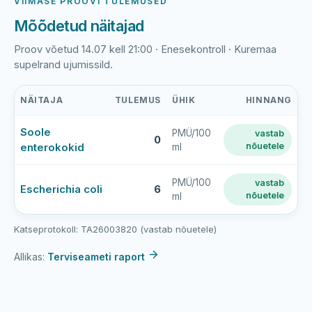
VIIMASE PROOVI TULEMUSED
Mõõdetud näitajad
Proov võetud 14.07 kell 21:00 · Enesekontroll · Kuremaa
supelrand ujumissild.
NÄITAJA
TULEMUS
ÜHIK
HINNANG
Kuremaa
Soole
PMÜ/100
vastab
ranna
0
enterokokid
nõuetele
ml
viimase
veeproovi
mõõtmistulemused
PMÜ/100
vastab
Escherichia coli
6
nõuetele
ml
Katseprotokoll: TA26003820 (vastab nõuetele)
Allikas:
Terviseameti raport