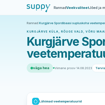
Rannad
Veekvaliteet
Jõed ja m
Rannad
/
Kurgjärve Spordibaasi supluskoha veetempera
KURGJÄRVE KÜLA, RÕUGE VALD, VÕRU MAA
Kurgjärve Spo
veetemperatuur
väga hea
Viimane proov 14.08.2023
Tervis
Lähimad veetemperatuurid