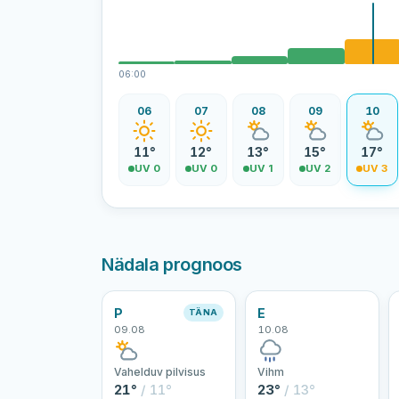
06:00
06
07
08
09
10
11°
12°
13°
15°
17°
UV 0
UV 0
UV 1
UV 2
UV 3
Nädala prognoos
P
E
TÄNA
09.08
10.08
Vahelduv pilvisus
Vihm
21°
/ 11°
23°
/ 13°