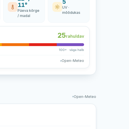
5
11°
UV ·
Päeva kõrge
mõõdukas
/ madal
25
rahuldav
100+ · väga halb
Open-Meteo
Open-Meteo