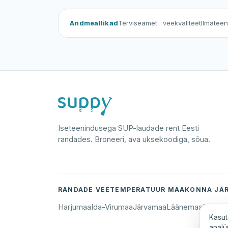
Andmeallikad
Terviseamet
· veekvaliteet
Ilmatee
Iseteenindusega SUP-laudade rent Eesti
randades. Broneeri, ava uksekoodiga, sõua.
RANDADE VEETEMPERATUUR MAAKONNA JÄR
Harjumaa
Ida-Virumaa
Järvamaa
Läänemaa
Põlva
Kasut
analü