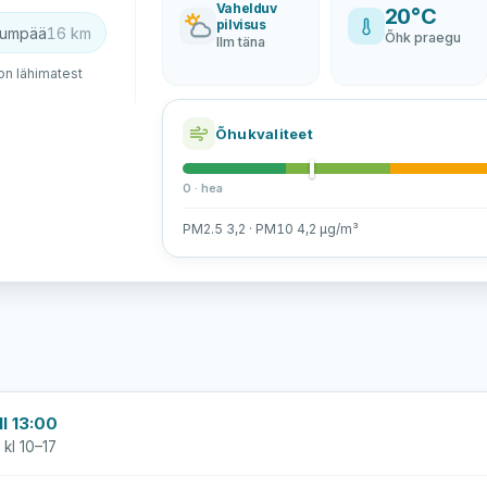
Vahelduv
20°C
pilvisus
irumpää
16 km
Õhk praegu
Ilm täna
n lähimatest
Õhukvaliteet
0 · hea
PM2.5 3,2 · PM10 4,2 µg/m³
l 13:00
 kl 10–17