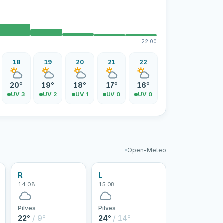
22:00
18
19
20
21
22
20°
19°
18°
17°
16°
UV 3
UV 2
UV 1
UV 0
UV 0
Open-Meteo
R
L
14.08
15.08
Pilves
Pilves
22°
/ 9°
24°
/ 14°