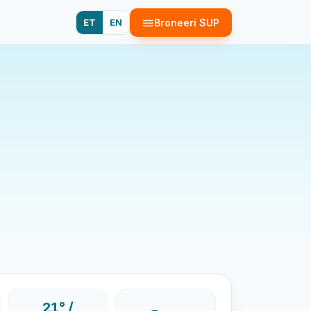
ET
EN
Broneeri SUP
21° /