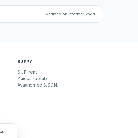
oht
Andmed on informatiivsed.
SUPPY
SUP-rent
Kuidas töötab
Avaandmed (JSON)
tud