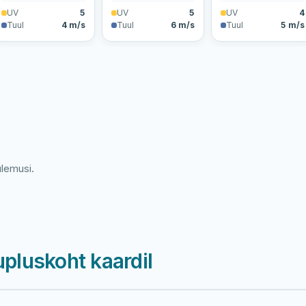
UV
5
UV
5
UV
4
Tuul
4 m/s
Tuul
6 m/s
Tuul
5 m/s
ulemusi.
upluskoht kaardil