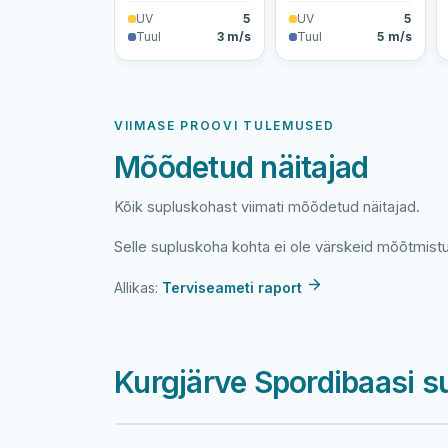
UV
5
UV
5
Tuul
3 m/s
Tuul
5 m/s
VIIMASE PROOVI TULEMUSED
Mõõdetud näitajad
Kõik supluskohast viimati mõõdetud näitajad.
Selle supluskoha kohta ei ole värskeid mõõtmist
Allikas:
Terviseameti raport
Kurgjärve Spordibaasi s