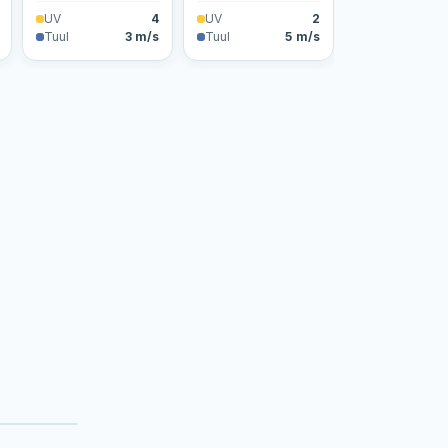
UV
4
UV
2
Tuul
3 m/s
Tuul
5 m/s