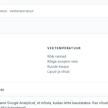
Harku järv
Viljandi järv
Vanamõisa järv
Kurgjärve Spordibaasi suplusk
nistus
· veetemperatuur
VEETEMPERATUUR
Kõik rannad
Kõige soojem vesi
Kuude kaupa
Lipud ja ohud
GI
maa
Pärnumaa
Saaremaa
Tartumaa
Valgamaa
ame Google Analyticsit, et mõista, kuidas lehte kasutatakse. Kas nõus
ütika küpsistega?