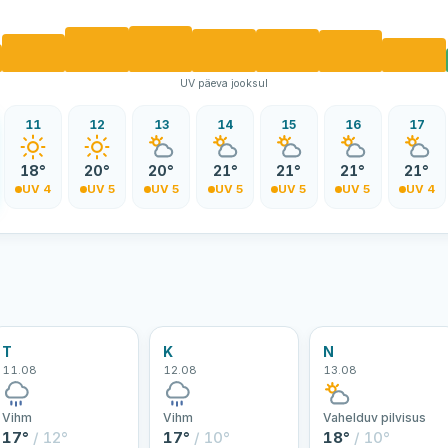
UV päeva jooksul
11
12
13
14
15
16
17
18°
20°
20°
21°
21°
21°
21°
UV 4
UV 5
UV 5
UV 5
UV 5
UV 5
UV 4
T
K
N
11.08
12.08
13.08
Vihm
Vihm
Vahelduv pilvisus
17°
/ 12°
17°
/ 10°
18°
/ 10°