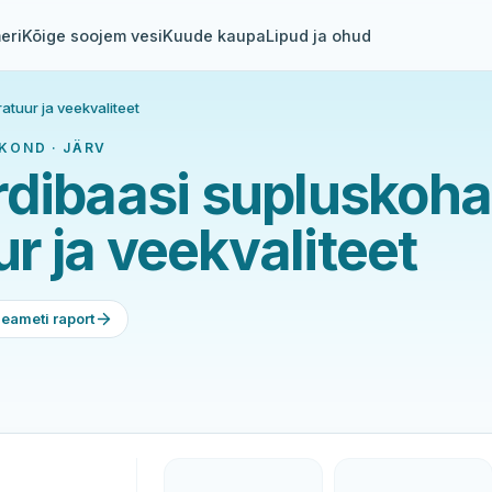
eri
Kõige soojem vesi
Kuude kaupa
Lipud ja ohud
tuur ja veekvaliteet
KOND · JÄRV
rdibaasi supluskoha
 ja veekvaliteet
eameti raport