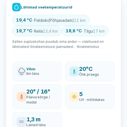
Lähimad veetemperatuurid
19,4 °C
· Paldiski(Põhjasadam)
11 km
19,7 °C
18,6 °C
· Keila
13,4 km
· Tilgu
17 km
Selles supluskohas puudub oma andur — väärtused on
lähimatest Ilmateenistuse jaamadest. · Ilmateenistus
20°C
Vihm
Ilm täna
Õhk praegu
20° / 16°
5
Päeva kõrge /
UV · mõõdukas
madal
1,3 m
Lained täna