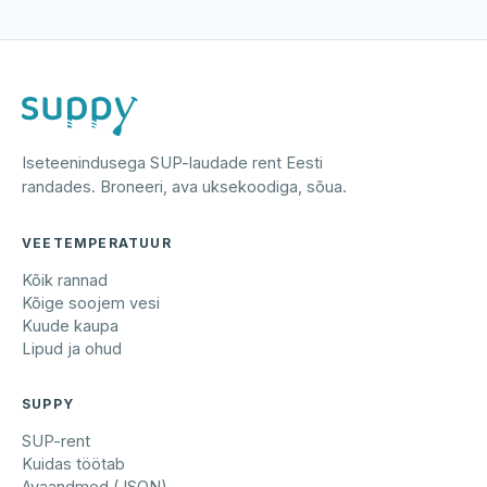
Iseteenindusega SUP-laudade rent Eesti
randades. Broneeri, ava uksekoodiga, sõua.
VEETEMPERATUUR
Kõik rannad
Kõige soojem vesi
Kuude kaupa
Lipud ja ohud
SUPPY
SUP-rent
Kuidas töötab
Avaandmed (JSON)