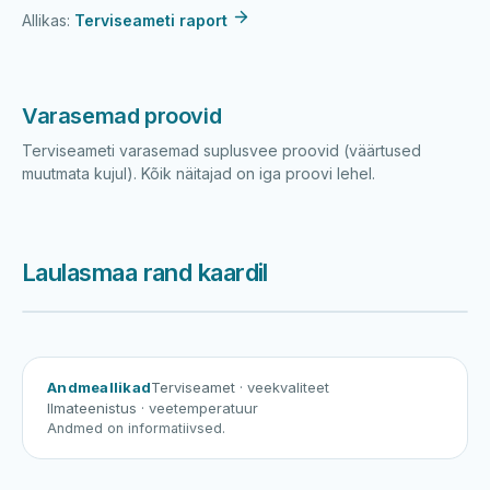
Allikas:
Terviseameti raport
Varasemad proovid
Terviseameti varasemad suplusvee proovid (väärtused
muutmata kujul). Kõik näitajad on iga proovi lehel.
Laulasmaa rand kaardil
Harku järv
Viljandi järv
Vanamõisa järv
Laulasmaa rand
Andmeallikad
Terviseamet
· veekvaliteet
Ilmateenistus
· veetemperatuur
Andmed on informatiivsed.