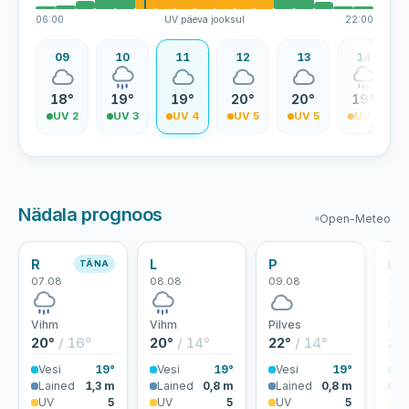
06:00
UV päeva jooksul
22:00
08
09
10
11
12
13
14
7°
18°
19°
19°
20°
20°
19°
V 1
UV 2
UV 3
UV 4
UV 5
UV 5
UV 5
Nädala prognoos
Open-Meteo
R
L
P
E
TÄNA
07.08
08.08
09.08
10.
Vihm
Vihm
Pilves
Hoo
20°
/ 16°
20°
/ 14°
22°
/ 14°
23
Vesi
19°
Vesi
19°
Vesi
19°
Ve
Lained
1,3 m
Lained
0,8 m
Lained
0,8 m
La
UV
5
UV
5
UV
5
U