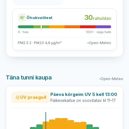
30
Õhukvaliteet
rahuldav
0 · hea
100+ · väga halb
PM2.5 2 · PM10 4,6 µg/m³
Open-Meteo
Täna tunni kaupa
Open-Meteo
Päeva kõrgeim UV 5 kell 13:00
UV praegu
4
Päikesekaitse on soovitatav kl 11–17