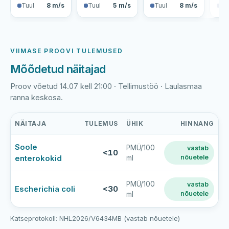
Tuul
8 m/s
Tuul
5 m/s
Tuul
8 m/s
Tu
VIIMASE PROOVI TULEMUSED
Mõõdetud näitajad
Proov võetud 14.07 kell 21:00 · Tellimustöö · Laulasmaa
ranna keskosa.
NÄITAJA
TULEMUS
ÜHIK
HINNANG
Laulasmaa
Soole
PMÜ/100
vastab
ranna
<10
enterokokid
nõuetele
ml
viimase
veeproovi
mõõtmistulemused
PMÜ/100
vastab
Escherichia coli
<30
nõuetele
ml
Katseprotokoll: NHL2026/V6434MB (vastab nõuetele)