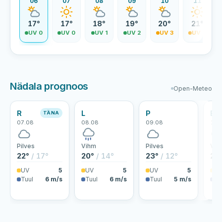
06
07
08
09
10
11
17°
17°
18°
19°
20°
21°
UV 0
UV 0
UV 1
UV 2
UV 3
UV 4
Nädala prognoos
Open-Meteo
R
L
P
E
TÄNA
07.08
08.08
09.08
10.
Pilves
Vihm
Pilves
Vih
22°
/ 17°
20°
/ 14°
23°
/ 12°
25
UV
5
UV
5
UV
5
U
Tuul
6 m/s
Tuul
6 m/s
Tuul
5 m/s
Tu