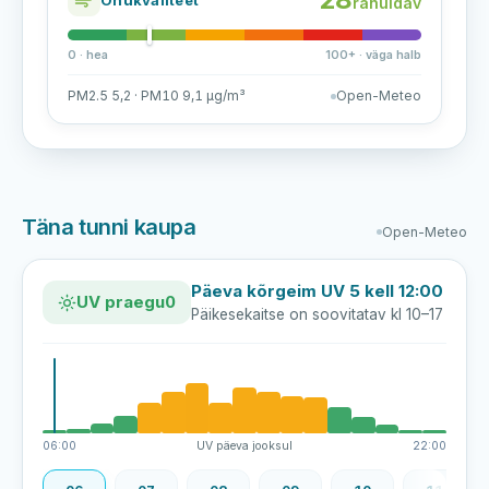
rahuldav
0 · hea
100+ · väga halb
PM2.5 5,2 · PM10 9,1 µg/m³
Open-Meteo
Täna tunni kaupa
Open-Meteo
Päeva kõrgeim UV 5 kell 12:00
UV praegu
0
Päikesekaitse on soovitatav kl 10–17
06:00
UV päeva jooksul
22:00