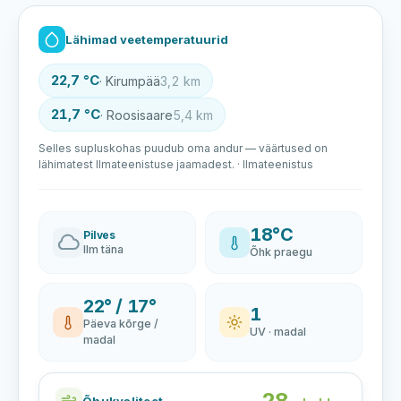
Lähimad veetemperatuurid
22,7 °C
· Kirumpää
3,2 km
21,7 °C
· Roosisaare
5,4 km
Selles supluskohas puudub oma andur — väärtused on
lähimatest Ilmateenistuse jaamadest. · Ilmateenistus
18°C
Pilves
Ilm täna
Õhk praegu
22° / 17°
1
Päeva kõrge /
UV · madal
madal
28
Õhukvaliteet