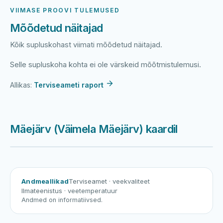
VIIMASE PROOVI TULEMUSED
Mõõdetud näitajad
Kõik supluskohast viimati mõõdetud näitajad.
Selle supluskoha kohta ei ole värskeid mõõtmistulemusi.
Allikas:
Terviseameti raport
Mäejärv (Väimela Mäejärv) kaardil
Harku järv
Viljandi järv
Vanamõisa järv
Mäejärv (Väimela Mäejärv)
Andmeallikad
Terviseamet
· veekvaliteet
Ilmateenistus
· veetemperatuur
Andmed on informatiivsed.