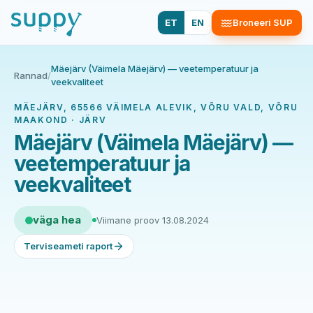
ET
EN
Broneeri SUP
Mäejärv (Väimela Mäejärv) — veetemperatuur ja
Rannad
/
veekvaliteet
MÄEJÄRV, 65566 VÄIMELA ALEVIK, VÕRU VALD, VÕRU
MAAKOND · JÄRV
Mäejärv (Väimela Mäejärv) —
veetemperatuur ja
veekvaliteet
väga hea
Viimane proov 13.08.2024
Terviseameti raport