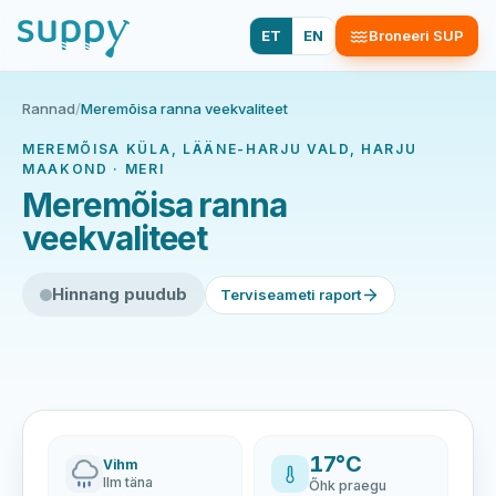
ET
EN
Broneeri SUP
Rannad
/
Meremõisa ranna veekvaliteet
MEREMÕISA KÜLA, LÄÄNE-HARJU VALD, HARJU
MAAKOND · MERI
Meremõisa ranna
veekvaliteet
Hinnang puudub
Terviseameti raport
17°C
Vihm
Ilm täna
Õhk praegu