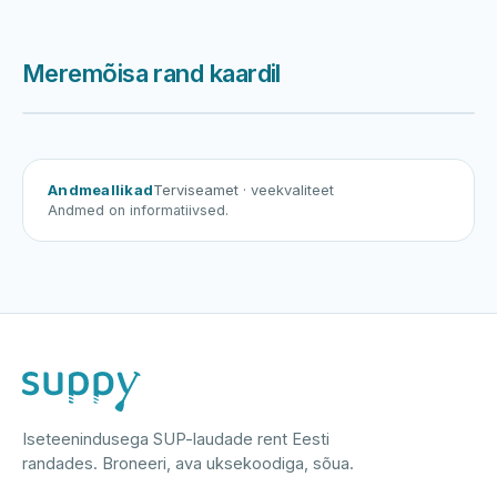
Meremõisa rand kaardil
Harku järv
Viljandi järv
Vanamõisa järv
Meremõisa rand
Andmeallikad
Terviseamet
· veekvaliteet
Andmed on informatiivsed.
Iseteenindusega SUP-laudade rent Eesti
randades. Broneeri, ava uksekoodiga, sõua.