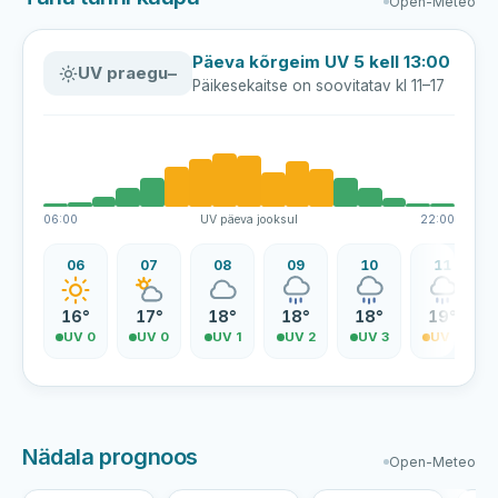
Open-Meteo
Päeva kõrgeim UV 5 kell 13:00
UV praegu
–
Päikesekaitse on soovitatav kl 11–17
06:00
UV päeva jooksul
22:00
06
07
08
09
10
11
16°
17°
18°
18°
18°
19°
UV 0
UV 0
UV 1
UV 2
UV 3
UV 4
Nädala prognoos
Open-Meteo