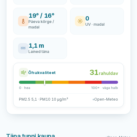
19° / 16°
0
Päeva kõrge /
UV · madal
madal
1,1 m
Lained täna
31
Õhukvaliteet
rahuldav
0 · hea
100+ · väga halb
PM2.5 5,1 · PM10 10 µg/m³
Open-Meteo
Täna tunni kaupa