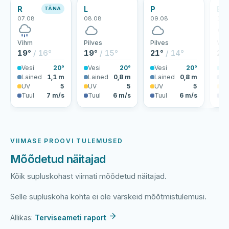
R
L
P
E
TÄNA
07.08
08.08
09.08
10.
Vihm
Pilves
Pilves
Vih
19°
/ 16°
19°
/ 15°
21°
/ 14°
24
Vesi
20°
Vesi
20°
Vesi
20°
Ve
Lained
1,1 m
Lained
0,8 m
Lained
0,8 m
La
UV
5
UV
5
UV
5
U
Tuul
7 m/s
Tuul
6 m/s
Tuul
6 m/s
Tu
VIIMASE PROOVI TULEMUSED
Mõõdetud näitajad
Kõik supluskohast viimati mõõdetud näitajad.
Selle supluskoha kohta ei ole värskeid mõõtmistulemusi.
Allikas:
Terviseameti raport