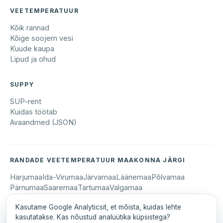
VEETEMPERATUUR
Kõik rannad
Kõige soojem vesi
Kuude kaupa
Lipud ja ohud
SUPPY
SUP-rent
Kuidas töötab
Avaandmed (JSON)
RANDADE VEETEMPERATUUR MAAKONNA JÄRGI
Harjumaa
Ida-Virumaa
Järvamaa
Läänemaa
Põlvamaa
Pärnumaa
Saaremaa
Tartumaa
Valgamaa
Kasutame Google Analyticsit, et mõista, kuidas lehte
kasutatakse. Kas nõustud analüütika küpsistega?