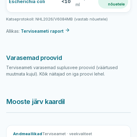
Escherichia coli
<10
nõuetele
ml
Katseprotokoll: NHL2026/V6084MB (vastab nõuetele)
Allikas:
Terviseameti raport
Varasemad proovid
Terviseameti varasemad suplusvee proovid (väärtused
muutmata kujul). Kõik näitajad on iga proovi lehel.
Mooste järv kaardil
Harku järv
Viljandi järv
Vanamõisa järv
Mooste järv
Andmeallikad
Terviseamet
· veekvaliteet