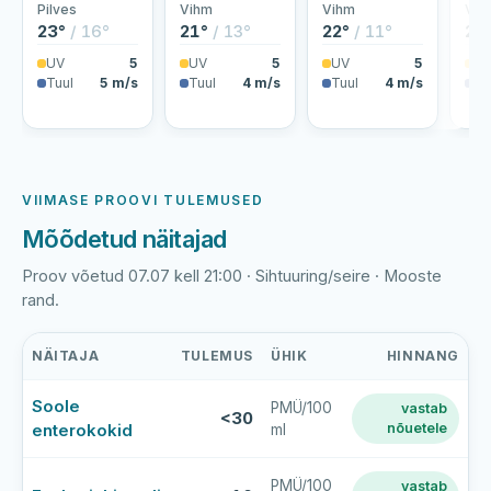
Pilves
Vihm
Vihm
Vih
23°
/ 16°
21°
/ 13°
22°
/ 11°
25
UV
5
UV
5
UV
5
U
Tuul
5 m/s
Tuul
4 m/s
Tuul
4 m/s
Tu
VIIMASE PROOVI TULEMUSED
Mõõdetud näitajad
Proov võetud 07.07 kell 21:00 · Sihtuuring/seire · Mooste
rand.
NÄITAJA
TULEMUS
ÜHIK
HINNANG
Mooste
Soole
PMÜ/100
vastab
järve
<30
enterokokid
nõuetele
ml
viimase
veeproovi
mõõtmistulemused
PMÜ/100
vastab