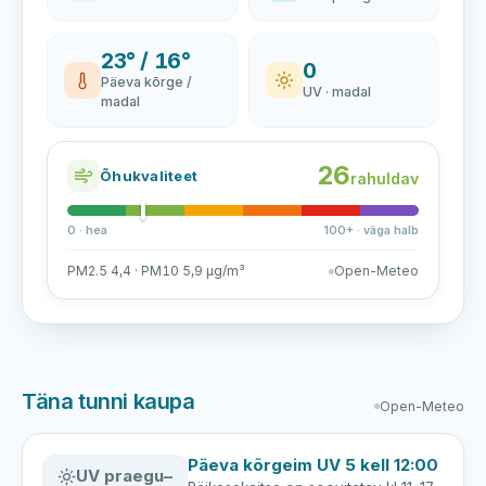
23° / 16°
0
Päeva kõrge /
UV · madal
madal
26
Õhukvaliteet
rahuldav
0 · hea
100+ · väga halb
PM2.5 4,4 · PM10 5,9 µg/m³
Open-Meteo
Täna tunni kaupa
Open-Meteo
Päeva kõrgeim UV 5 kell 12:00
UV praegu
–