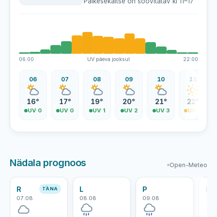
Päikesekaitse on soovitatav kl 11–17
06:00
UV päeva jooksul
22:00
06
07
08
09
10
11
16°
17°
19°
20°
21°
22°
UV 0
UV 0
UV 1
UV 2
UV 3
UV 4
Nädala prognoos
Open-Meteo
R
L
P
E
TÄNA
07.08
08.08
09.08
10.