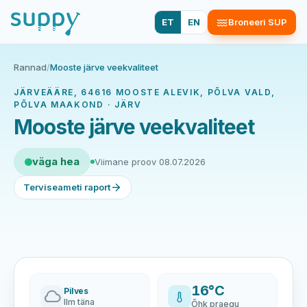
ET
EN
Broneeri SUP
Rannad
/
Mooste järve veekvaliteet
JÄRVEÄÄRE, 64616 MOOSTE ALEVIK, PÕLVA VALD,
PÕLVA MAAKOND · JÄRV
Mooste järve veekvaliteet
väga hea
Viimane proov 08.07.2026
Terviseameti raport
16°C
Pilves
Ilm täna
Õhk praegu