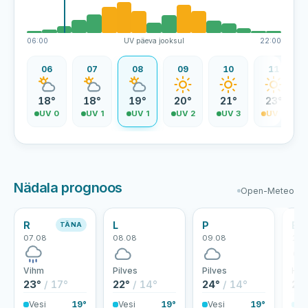
06:00
UV päeva jooksul
22:00
06
07
08
09
10
11
18°
18°
19°
20°
21°
23°
UV 0
UV 1
UV 1
UV 2
UV 3
UV 4
Nädala prognoos
Open-Meteo
R
L
P
E
TÄNA
07.08
08.08
09.08
10.
Vihm
Pilves
Pilves
Hoo
23°
/ 17°
22°
/ 14°
24°
/ 14°
24
Vesi
19°
Vesi
19°
Vesi
19°
Ve