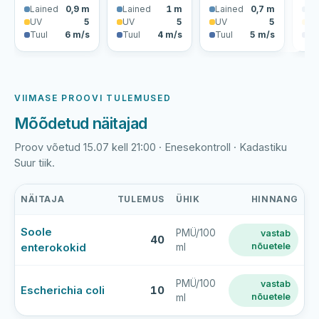
Lained
0,9 m
Lained
1 m
Lained
0,7 m
La
UV
5
UV
5
UV
5
U
Tuul
6 m/s
Tuul
4 m/s
Tuul
5 m/s
Tu
VIIMASE PROOVI TULEMUSED
Mõõdetud näitajad
Proov võetud 15.07 kell 21:00 · Enesekontroll · Kadastiku
Suur tiik.
NÄITAJA
TULEMUS
ÜHIK
HINNANG
Narva
Soole
PMÜ/100
vastab
Kadastiku
40
enterokokid
nõuetele
ml
järve
viimase
veeproovi
PMÜ/100
vastab
Escherichia coli
10
nõuetele
ml
mõõtmistulemused