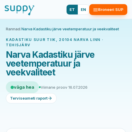
ET
EN
Broneeri SUP
Rannad
/
Narva Kadastiku järve veetemperatuur ja veekvaliteet
KADASTIKU SUUR TIIK, 20104 NARVA LINN ·
TEHISJÄRV
Narva Kadastiku järve
veetemperatuur ja
veekvaliteet
väga hea
Viimane proov 16.07.2026
Terviseameti raport