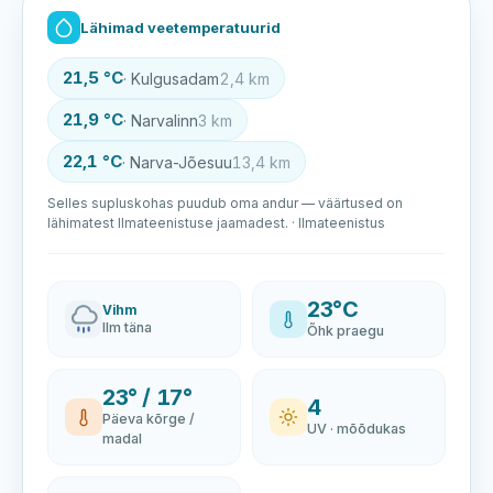
Lähimad veetemperatuurid
21,5 °C
· Kulgusadam
2,4 km
21,9 °C
· Narvalinn
3 km
22,1 °C
· Narva-Jõesuu
13,4 km
Selles supluskohas puudub oma andur — väärtused on
lähimatest Ilmateenistuse jaamadest. · Ilmateenistus
23°C
Vihm
Ilm täna
Õhk praegu
23° / 17°
4
Päeva kõrge /
UV · mõõdukas
madal