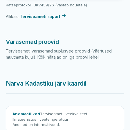
Katseprotokoll: BKV459/26 (vastab nõuetele)
Allikas:
Terviseameti raport
Varasemad proovid
Terviseameti varasemad suplusvee proovid (väärtused
muutmata kujul). Kõik näitajad on iga proovi lehel.
Narva Kadastiku järv kaardil
Harku järv
Viljandi järv
Vanamõisa järv
Narva Kadastik
Andmeallikad
Terviseamet
· veekvaliteet
Ilmateenistus
· veetemperatuur
Andmed on informatiivsed.