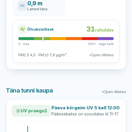
0,9 m
Lained täna
31
Õhukvaliteet
rahuldav
0 · hea
100+ · väga halb
PM2.5 4,5 · PM10 7,6 µg/m³
Open-Meteo
Täna tunni kaupa
Open-Meteo
Päeva kõrgeim UV 5 kell 12:00
UV praegu
1
Päikesekaitse on soovitatav kl 11–17