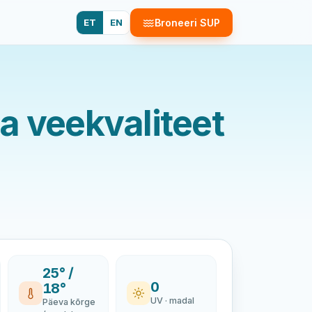
ET
EN
Broneeri SUP
a veekvaliteet
25° /
0
18°
UV · madal
Päeva kõrge