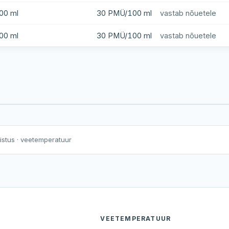
00 ml
30 PMÜ/100 ml
vastab nõuetele
00 ml
30 PMÜ/100 ml
vastab nõuetele
Harku järv
Viljandi järv
Vanamõisa järv
Nikerjärve rand
nistus
· veetemperatuur
VEETEMPERATUUR