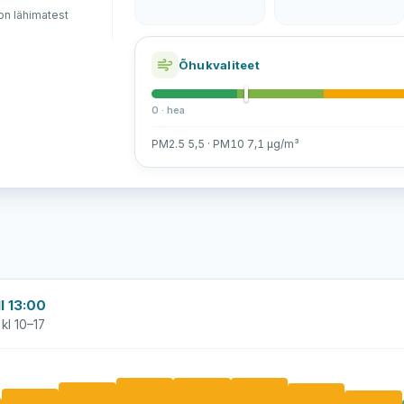
n lähimatest
Õhukvaliteet
0 · hea
PM2.5 5,5 · PM10 7,1 µg/m³
l 13:00
kl 10–17