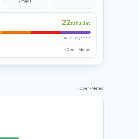
/ madal
22
rahuldav
100+ · väga halb
Open-Meteo
Open-Meteo