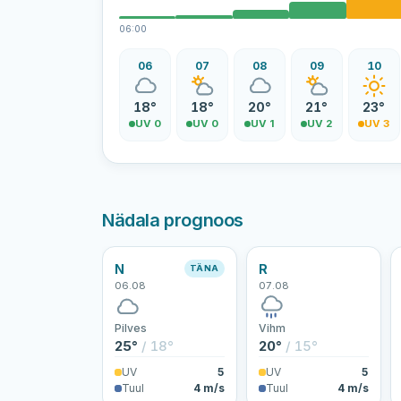
06:00
06
07
08
09
10
18°
18°
20°
21°
23°
UV 0
UV 0
UV 1
UV 2
UV 3
Nädala prognoos
N
R
TÄNA
06.08
07.08
Pilves
Vihm
25°
/ 18°
20°
/ 15°
UV
5
UV
5
Tuul
4 m/s
Tuul
4 m/s