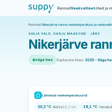
Rannad
Veekvaliteet
Jõed ja m
Rannad
/
Nikerjärve ranna veetemperatuur ja veekvalit
ANIJA VALD, HARJU MAAKOND · JÄRV
Nikerjärve ran
väga hea
Suplusvee klass:
2025 - Väga h
Lähimad veetemperatuurid
20,2 °C
18,1 °C
· Kehra
18,2 km
· Vanakü