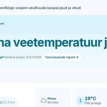
eri
Kõige soojem vesi
Kuude kaupa
Lipud ja ohud
eet
na veetemperatuur j
ea
Viimane proov 31.07.2026
Terviseameti raport
19°C
Pilves
la
23,4 km
Ilm täna
Õhk praegu