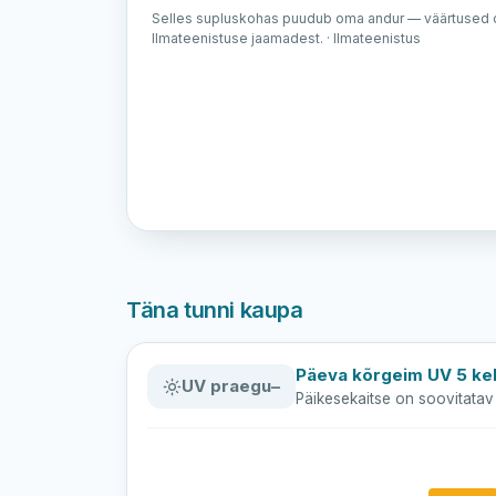
Selles supluskohas puudub oma andur — väärtused o
Ilmateenistuse jaamadest. · Ilmateenistus
Täna tunni kaupa
Päeva kõrgeim UV 5 kel
UV praegu
–
Päikesekaitse on soovitatav 