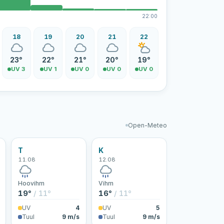
22:00
18
19
20
21
22
23°
22°
21°
20°
19°
UV 3
UV 1
UV 0
UV 0
UV 0
Open-Meteo
T
K
11.08
12.08
Hoovihm
Vihm
19°
/ 11°
16°
/ 11°
UV
4
UV
5
Tuul
9 m/s
Tuul
9 m/s