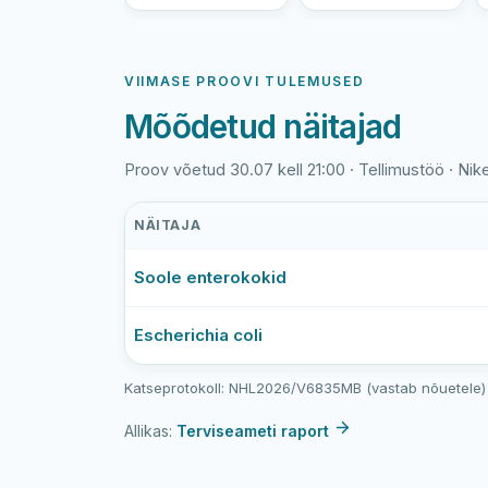
VIIMASE PROOVI TULEMUSED
Mõõdetud näitajad
Proov võetud 30.07 kell 21:00 · Tellimustöö · Nik
NÄITAJA
Nikerjärve
Soole enterokokid
ranna
viimase
veeproovi
Escherichia coli
mõõtmistulemused
Katseprotokoll: NHL2026/V6835MB (vastab nõuetele)
Allikas:
Terviseameti raport