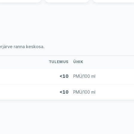
erjärve ranna keskosa.
TULEMUS
ÜHIK
<10
PMÜ/100 ml
<10
PMÜ/100 ml