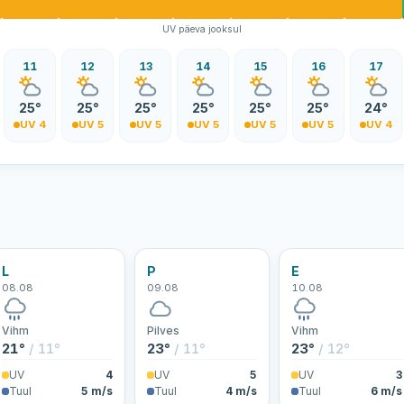
UV päeva jooksul
11
12
13
14
15
16
17
25°
25°
25°
25°
25°
25°
24°
UV 4
UV 5
UV 5
UV 5
UV 5
UV 5
UV 4
L
P
E
08.08
09.08
10.08
Vihm
Pilves
Vihm
21°
/ 11°
23°
/ 11°
23°
/ 12°
UV
4
UV
5
UV
3
Tuul
5 m/s
Tuul
4 m/s
Tuul
6 m/s