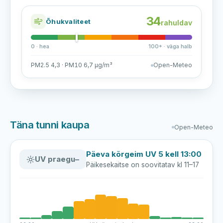
34
Õhukvaliteet
rahuldav
0 · hea
100+ · väga halb
PM2.5 4,3 · PM10 6,7 µg/m³
Open-Meteo
Täna tunni kaupa
Open-Meteo
Päeva kõrgeim UV 5 kell 13:00
UV praegu
–
Päikesekaitse on soovitatav kl 11–17