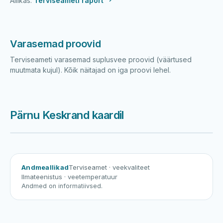
Allikas:
Terviseameti raport
Varasemad proovid
Terviseameti varasemad suplusvee proovid (väärtused
muutmata kujul). Kõik näitajad on iga proovi lehel.
Pärnu Keskrand kaardil
Harku järv
Viljandi järv
Vanamõisa järv
Pärnu Keskrand
Andmeallikad
Terviseamet
· veekvaliteet
Ilmateenistus
· veetemperatuur
Andmed on informatiivsed.