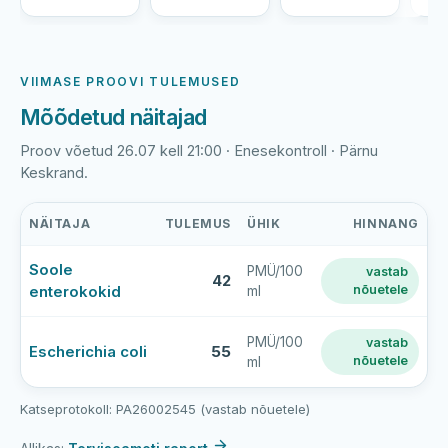
VIIMASE PROOVI TULEMUSED
Mõõdetud näitajad
Proov võetud 26.07 kell 21:00 · Enesekontroll · Pärnu
Keskrand.
NÄITAJA
TULEMUS
ÜHIK
HINNANG
Pärnu
Soole
PMÜ/100
vastab
Keskranna
42
enterokokid
nõuetele
ml
viimase
veeproovi
mõõtmistulemused
PMÜ/100
vastab
Escherichia coli
55
nõuetele
ml
Katseprotokoll: PA26002545 (vastab nõuetele)