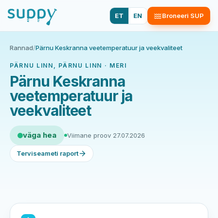
ET
EN
Broneeri SUP
Rannad
/
Pärnu Keskranna veetemperatuur ja veekvaliteet
PÄRNU LINN, PÄRNU LINN · MERI
Pärnu Keskranna
veetemperatuur ja
veekvaliteet
väga hea
Viimane proov 27.07.2026
Terviseameti raport