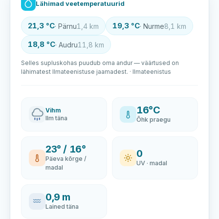
Lähimad veetemperatuurid
21,3 °C
19,3 °C
· Pärnu
1,4 km
· Nurme
8,1 km
18,8 °C
· Audru
11,8 km
Selles supluskohas puudub oma andur — väärtused on
lähimatest Ilmateenistuse jaamadest. · Ilmateenistus
16°C
Vihm
Ilm täna
Õhk praegu
23° / 16°
0
Päeva kõrge /
UV · madal
madal
0,9 m
Lained täna