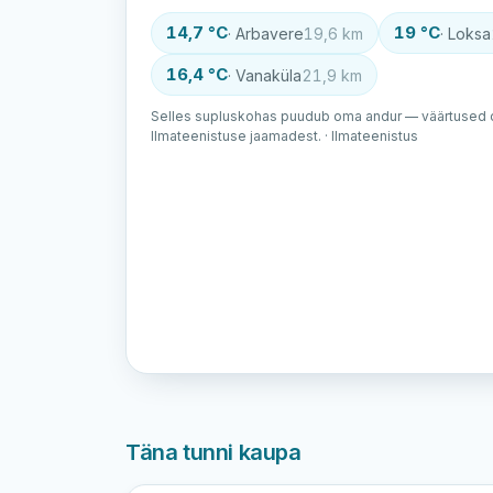
14,7 °C
19 °C
· Arbavere
19,6 km
· Loksa
16,4 °C
· Vanaküla
21,9 km
Selles supluskohas puudub oma andur — väärtused o
Ilmateenistuse jaamadest. · Ilmateenistus
Täna tunni kaupa