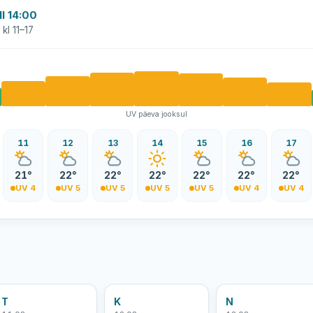
l 14:00
kl 11–17
UV päeva jooksul
11
12
13
14
15
16
17
21°
22°
22°
22°
22°
22°
22°
UV 4
UV 5
UV 5
UV 5
UV 5
UV 4
UV 4
T
K
N