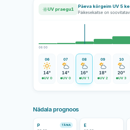
Päeva kõrgeim UV 5 kel
UV praegu
1
Päikesekaitse on soovitatav 
06:00
06
07
08
09
10
14°
14°
16°
18°
20°
UV 0
UV 0
UV 1
UV 2
UV 3
Nädala prognoos
P
E
TÄNA