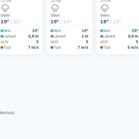
11.08
12.08
13.08
Vihm
Vihm
Vihm
19°
/ 15°
19°
/ 14°
18°
/ 14°
Vesi
19°
Vesi
19°
Vesi
19°
Lained
0,9 m
Lained
1 m
Lained
0,9 m
UV
5
UV
5
UV
5
Tuul
7 m/s
Tuul
7 m/s
Tuul
5 m/s
ulemusi.