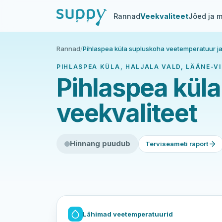
Rannad
Veekvaliteet
Jõed ja m
Rannad
/
Pihlaspea küla supluskoha veetemperatuur ja
PIHLASPEA KÜLA, HALJALA VALD, LÄÄNE-V
Pihlaspea kül
veekvaliteet
Hinnang puudub
Terviseameti raport
Lähimad veetemperatuurid