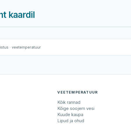
t kaardil
Harku järv
Viljandi järv
Vanamõisa järv
Pihlaspea küla supluskoht
nistus
· veetemperatuur
VEETEMPERATUUR
Kõik rannad
Kõige soojem vesi
Kuude kaupa
Lipud ja ohud