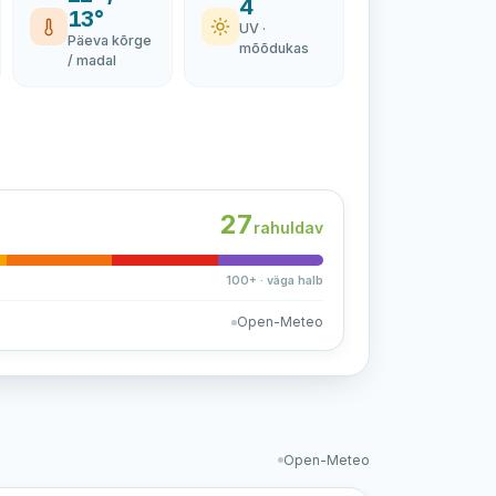
4
13°
UV ·
Päeva kõrge
mõõdukas
/ madal
27
rahuldav
100+ · väga halb
Open-Meteo
Open-Meteo