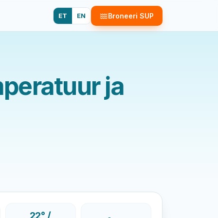
ET
EN
Broneeri SUP
peratuur ja
22° /