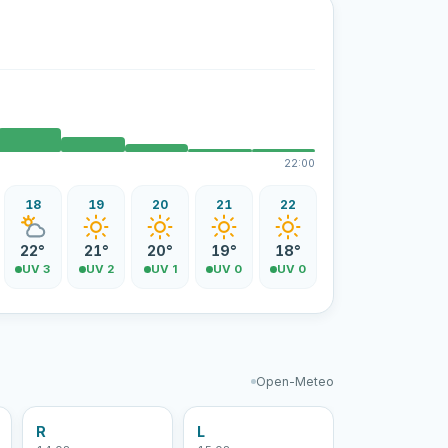
22:00
18
19
20
21
22
22°
21°
20°
19°
18°
UV 3
UV 2
UV 1
UV 0
UV 0
Open-Meteo
R
L