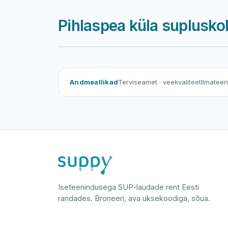
Pihlaspea küla supluskoh
Andmeallikad
Terviseamet
· veekvaliteet
Ilmatee
Iseteenindusega SUP-laudade rent Eesti
randades. Broneeri, ava uksekoodiga, sõua.