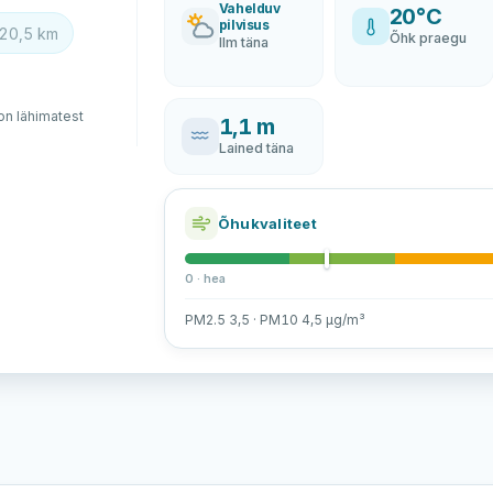
Vahelduv
20°C
pilvisus
20,5 km
Õhk praegu
Ilm täna
n lähimatest
1,1 m
Lained täna
Õhukvaliteet
0 · hea
PM2.5 3,5 · PM10 4,5 µg/m³