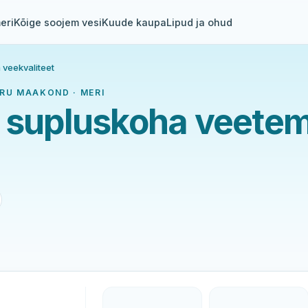
eri
Kõige soojem vesi
Kuude kaupa
Lipud ja ohud
 veekvaliteet
IRU MAAKOND · MERI
a supluskoha veetem