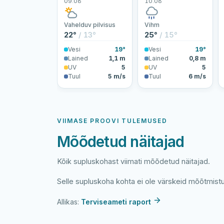
09.08
10.08
Vahelduv pilvisus
Vihm
22°
/ 13°
25°
/ 15°
Vesi
19°
Vesi
19°
Lained
1,1 m
Lained
0,8 m
UV
5
UV
5
Tuul
5 m/s
Tuul
6 m/s
VIIMASE PROOVI TULEMUSED
Mõõdetud näitajad
Kõik supluskohast viimati mõõdetud näitajad.
Selle supluskoha kohta ei ole värskeid mõõtmist
Allikas:
Terviseameti raport