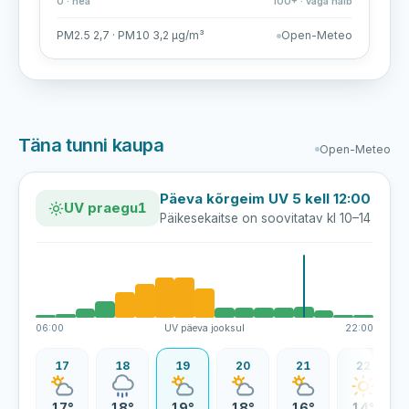
0 · hea
100+ · väga halb
PM2.5 2,7 · PM10 3,2 µg/m³
Open-Meteo
Täna tunni kaupa
Open-Meteo
Päeva kõrgeim UV 5 kell 12:00
UV praegu
1
Päikesekaitse on soovitatav kl 10–14
06:00
UV päeva jooksul
22:00
16
17
18
19
20
21
22
1°
17°
18°
19°
18°
16°
14°