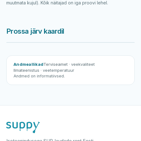
muutmata kujul). Kõik näitajad on iga proovi lehel.
Prossa järv kaardil
Harku järv
Viljandi järv
Vanamõisa järv
Prossa järv
Andmeallikad
Terviseamet
· veekvaliteet
Ilmateenistus
· veetemperatuur
Andmed on informatiivsed.
Iseteenindusega SUP-laudade rent Eesti