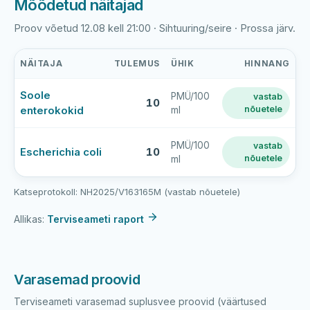
Mõõdetud näitajad
Proov võetud 12.08 kell 21:00 · Sihtuuring/seire · Prossa järv.
NÄITAJA
TULEMUS
ÜHIK
HINNANG
Prossa
Soole
PMÜ/100
vastab
järve
10
enterokokid
nõuetele
ml
viimase
veeproovi
mõõtmistulemused
PMÜ/100
vastab
Escherichia coli
10
nõuetele
ml
Katseprotokoll: NH2025/V163165M (vastab nõuetele)
Allikas:
Terviseameti raport
Varasemad proovid
Terviseameti varasemad suplusvee proovid (väärtused