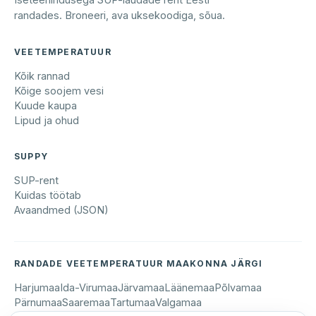
randades. Broneeri, ava uksekoodiga, sõua.
VEETEMPERATUUR
Kõik rannad
Kõige soojem vesi
Kuude kaupa
Lipud ja ohud
SUPPY
SUP-rent
Kuidas töötab
Avaandmed (JSON)
RANDADE VEETEMPERATUUR MAAKONNA JÄRGI
Harjumaa
Ida-Virumaa
Järvamaa
Läänemaa
Põlvamaa
Pärnumaa
Saaremaa
Tartumaa
Valgamaa