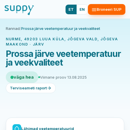
ET
EN
Broneeri SUP
Rannad
/
Prossa järve veetemperatuur ja veekvaliteet
NURME, 49203 LUUA KÜLA, JÕGEVA VALD, JÕGEVA
MAAKOND · JÄRV
Prossa järve veetemperatuur
ja veekvaliteet
väga hea
Viimane proov 13.08.2025
Terviseameti raport
Lähimad veetemperatuurid