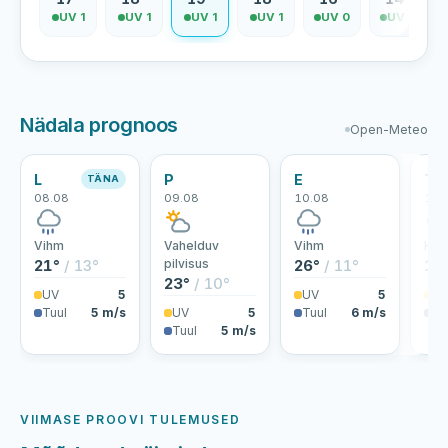
V 1
UV 1
UV 1
UV 1
UV 1
UV 0
UV 0
Nädala prognoos
Open-Meteo
L
P
E
T
TÄNA
08.08
09.08
10.08
11.
Vihm
Vahelduv
Vihm
Hoo
21°
/ 13°
pilvisus
26°
/ 11°
19
23°
/ 10°
UV
5
UV
5
U
Tuul
5 m/s
UV
5
Tuul
6 m/s
Tu
Tuul
5 m/s
VIIMASE PROOVI TULEMUSED