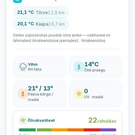
21,1 °C
· Tõrve
12,8 km
20,1 °C
· Kääpa
16,7 km
Selles supluskohas puudub oma andur — väärtused on
lähimatest Ilmateenistuse jaamadest. · Ilmateenistus
14°C
Vihm
Ilm täna
Õhk praegu
21° / 13°
0
Päeva kõrge /
UV · madal
madal
22
Õhukvaliteet
rahuldav