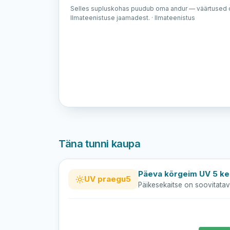
Selles supluskohas puudub oma andur — väärtused o
Ilmateenistuse jaamadest. · Ilmateenistus
Täna tunni kaupa
Päeva kõrgeim UV 5 kel
UV praegu
5
Päikesekaitse on soovitatav 