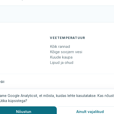
VEETEMPERATUUR
Kõik rannad
Kõige soojem vesi
Kuude kaupa
Lipud ja ohud
GI
maa
Pärnumaa
Saaremaa
Tartumaa
Valgamaa
ame Google Analyticsit, et mõista, kuidas lehte kasutatakse. Kas nõus
ütika küpsistega?
Nõustun
Ainult vajalikud