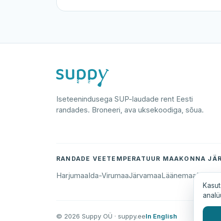
Iseteenindusega SUP-laudade rent Eesti
randades. Broneeri, ava uksekoodiga, sõua.
RANDADE VEETEMPERATUUR MAAKONNA JÄR
Harjumaa
Ida-Virumaa
Järvamaa
Läänemaa
Põlva
Kasut
analü
© 2026 Suppy OÜ · suppy.ee
In English