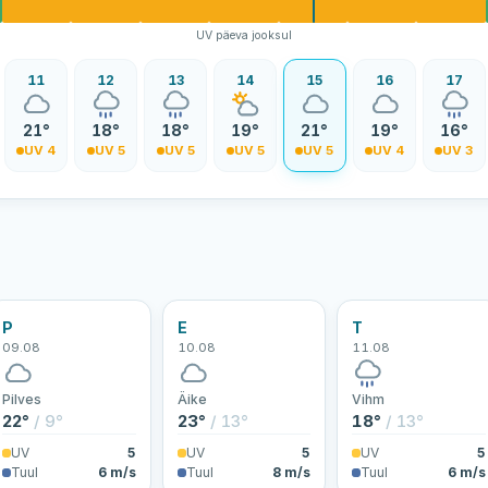
UV päeva jooksul
11
12
13
14
15
16
17
21°
18°
18°
19°
21°
19°
16°
UV 4
UV 5
UV 5
UV 5
UV 5
UV 4
UV 3
P
E
T
09.08
10.08
11.08
Pilves
Äike
Vihm
22°
/ 9°
23°
/ 13°
18°
/ 13°
UV
5
UV
5
UV
5
Tuul
6 m/s
Tuul
8 m/s
Tuul
6 m/s