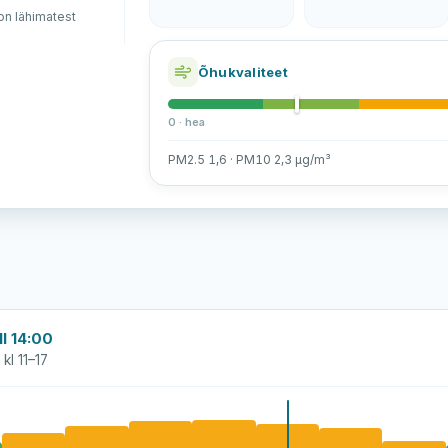
n lähimatest
Õhukvaliteet
0 · hea
PM2.5 1,6 · PM10 2,3 µg/m³
l 14:00
kl 11–17