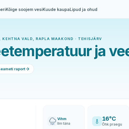
eri
Kõige soojem vesi
Kuude kaupa
Lipud ja ohud
 KEHTNA VALD, RAPLA MAAKOND · TEHISJÄRV
etemperatuur ja vee
seameti raport
16°C
Vihm
Ilm täna
Õhk praegu