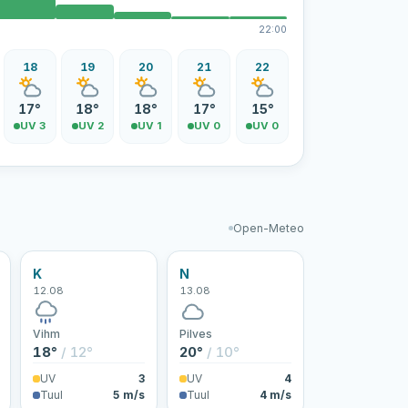
22:00
18
19
20
21
22
17°
18°
18°
17°
15°
UV 3
UV 2
UV 1
UV 0
UV 0
Open-Meteo
K
N
12.08
13.08
Vihm
Pilves
18°
/ 12°
20°
/ 10°
UV
3
UV
4
Tuul
5 m/s
Tuul
4 m/s