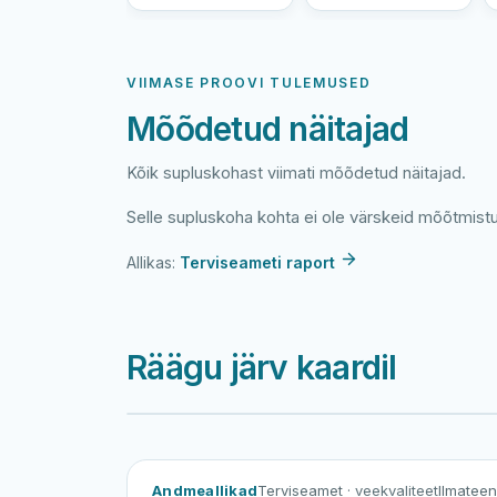
VIIMASE PROOVI TULEMUSED
Mõõdetud näitajad
Kõik supluskohast viimati mõõdetud näitajad.
Selle supluskoha kohta ei ole värskeid mõõtmist
Allikas:
Terviseameti raport
Räägu järv kaardil
Andmeallikad
Terviseamet
· veekvaliteet
Ilmatee