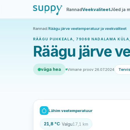
Rannad
Veekvaliteet
Jõed ja m
Rannad
/
Räägu järve veetemperatuur ja veekvaliteet
RÄÄGU PUHKEALA, 79068 NADALAMA KÜLA,
Räägu järve ve
väga hea
Viimane proov 26.07.2024
Tervi
Lähim veetemperatuur
21,8 °C
· Valgu
17,1 km