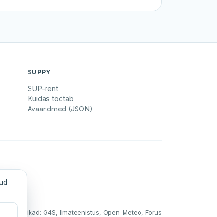
SUPPY
SUP-rent
Kuidas töötab
Avaandmed (JSON)
tud
Andmeallikad: G4S, Ilmateenistus, Open-Meteo, Forus