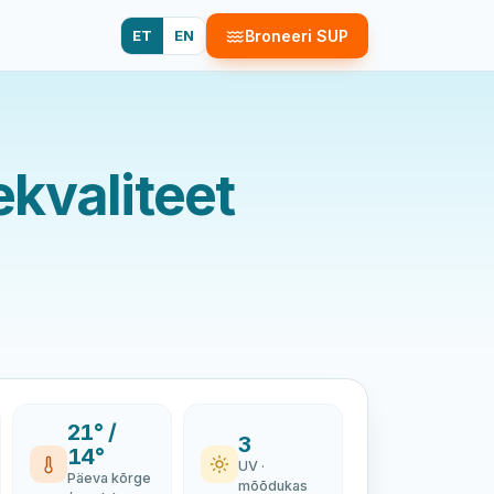
ET
EN
Broneeri SUP
kvaliteet
21° /
3
14°
UV ·
Päeva kõrge
mõõdukas