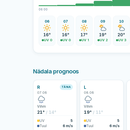
06:00
06
07
08
09
10
16°
16°
17°
19°
20°
UV 0
UV 0
UV 1
UV 2
UV 3
Nädala prognoos
R
L
TÄNA
07.08
08.08
Vihm
Vihm
21°
/ 14°
19°
/ 11°
UV
5
UV
5
Tuul
6 m/s
Tuul
6 m/s