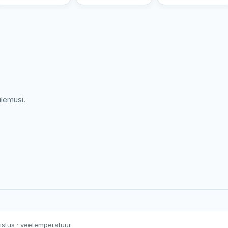
ulemusi.
Harku järv
Viljandi järv
Vanamõisa järv
Räägu järv
nistus
· veetemperatuur