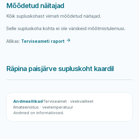
Mõõdetud näitajad
Kõik supluskohast viimati mõõdetud näitajad.
Selle supluskoha kohta ei ole värskeid mõõtmistulemusi.
Allikas:
Terviseameti raport
Räpina paisjärve supluskoht kaardil
Harku järv
Viljandi järv
Vanamõisa järv
Räpina paisjärve suplusko
Andmeallikad
Terviseamet
· veekvaliteet
Ilmateenistus
· veetemperatuur
Andmed on informatiivsed.