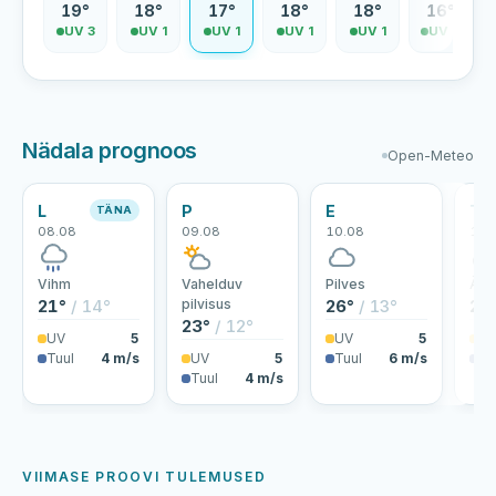
0°
19°
18°
17°
18°
18°
16°
V 5
UV 3
UV 1
UV 1
UV 1
UV 1
UV 0
Nädala prognoos
Open-Meteo
L
P
E
T
TÄNA
08.08
09.08
10.08
11.
Vihm
Vahelduv
Pilves
Äik
21°
/ 14°
pilvisus
26°
/ 13°
21
23°
/ 12°
UV
5
UV
5
U
Tuul
4 m/s
UV
5
Tuul
6 m/s
Tu
Tuul
4 m/s
VIIMASE PROOVI TULEMUSED