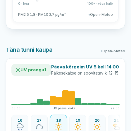
0 · hea
100+ · väga halb
PM2.5 1,8 · PM10 2,7 µg/m³
Open-Meteo
Täna tunni kaupa
Open-Meteo
Päeva kõrgeim UV 5 kell 14:00
UV praegu
1
Päikesekaitse on soovitatav kl 12–15
06:00
UV päeva jooksul
22:00
15
16
17
18
19
20
21