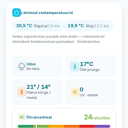
Lähimad veetemperatuurid
20,5 °C
19,9 °C
· Räpina
0,6 km
· Ahja
23,5 km
Selles supluskohas puudub oma andur — väärtused on
lähimatest Ilmateenistuse jaamadest. · Ilmateenistus
17°C
Vihm
Ilm täna
Õhk praegu
21° / 14°
0
Päeva kõrge /
UV · madal
madal
24
Õhukvaliteet
rahuldav