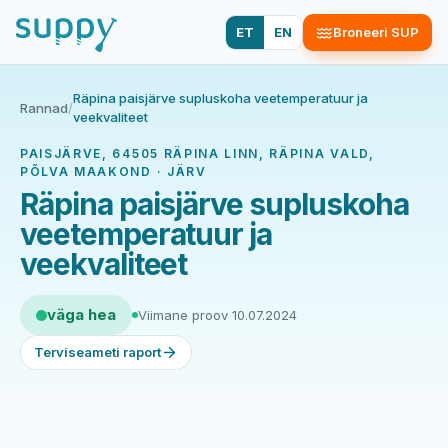
ET
EN
Broneeri SUP
Räpina paisjärve supluskoha veetemperatuur ja
Rannad
/
veekvaliteet
PAISJÄRVE, 64505 RÄPINA LINN, RÄPINA VALD,
PÕLVA MAAKOND · JÄRV
Räpina paisjärve supluskoha
veetemperatuur ja
veekvaliteet
väga hea
Viimane proov 10.07.2024
Terviseameti raport