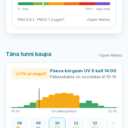
0 · hea
100+ · väga halb
PM2.5 6,1 · PM10 7,4 µg/m³
Open-Meteo
Täna tunni kaupa
Open-Meteo
Päeva kõrgeim UV 6 kell 14:00
UV praegu
3
Päikesekaitse on soovitatav kl 10–16
06:00
UV päeva jooksul
22:00
07
08
09
10
11
12
13