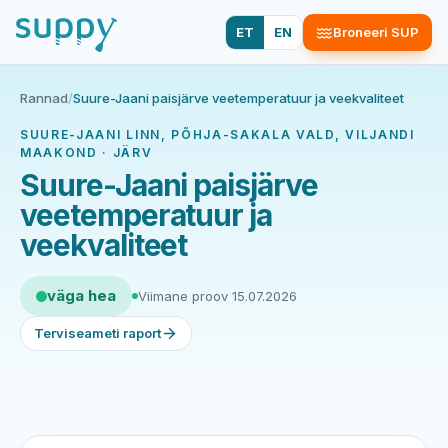
ET
EN
Broneeri SUP
Rannad
/
Suure-Jaani paisjärve veetemperatuur ja veekvaliteet
SUURE-JAANI LINN, PÕHJA-SAKALA VALD, VILJANDI
MAAKOND · JÄRV
Suure-Jaani paisjärve
veetemperatuur ja
veekvaliteet
väga hea
Viimane proov 15.07.2026
Terviseameti raport