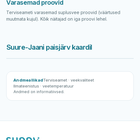
Varasemad proovid
Terviseameti varasemad suplusvee proovid (väärtused
muutmata kujul). Kõik näitajad on iga proovi lehel.
Suure-Jaani paisjärv kaardil
Harku järv
Viljandi järv
Vanamõisa järv
Suure-Jaani paisjärv
Andmeallikad
Terviseamet
· veekvaliteet
Ilmateenistus
· veetemperatuur
Andmed on informatiivsed.