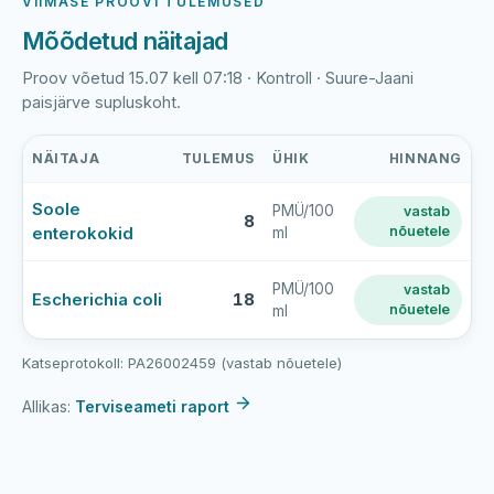
VIIMASE PROOVI TULEMUSED
Mõõdetud näitajad
Proov võetud 15.07 kell 07:18 · Kontroll · Suure-Jaani
paisjärve supluskoht.
NÄITAJA
TULEMUS
ÜHIK
HINNANG
Suure-
Soole
PMÜ/100
vastab
Jaani
8
enterokokid
nõuetele
ml
paisjärve
viimase
veeproovi
PMÜ/100
vastab
Escherichia coli
18
nõuetele
ml
mõõtmistulemused
Katseprotokoll: PA26002459 (vastab nõuetele)
Allikas:
Terviseameti raport