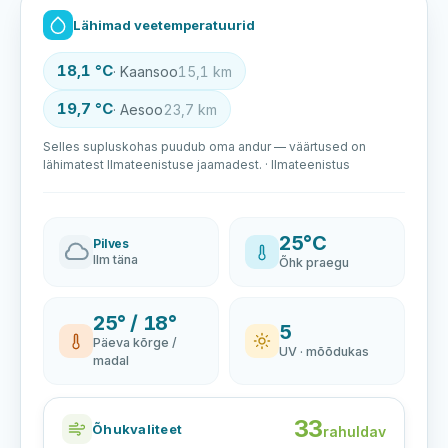
Lähimad veetemperatuurid
18,1 °C
· Kaansoo
15,1 km
19,7 °C
· Aesoo
23,7 km
Selles supluskohas puudub oma andur — väärtused on
lähimatest Ilmateenistuse jaamadest. · Ilmateenistus
25°C
Pilves
Ilm täna
Õhk praegu
25° / 18°
5
Päeva kõrge /
UV · mõõdukas
madal
33
Õhukvaliteet
rahuldav