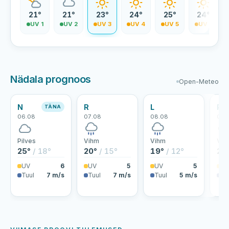
9°
21°
21°
23°
24°
25°
24°
V 0
UV 1
UV 2
UV 3
UV 4
UV 5
UV 5
Nädala prognoos
Open-Meteo
N
R
L
P
TÄNA
06.08
07.08
08.08
09.
Pilves
Vihm
Vihm
Vih
25°
/ 18°
20°
/ 15°
19°
/ 12°
22
UV
6
UV
5
UV
5
U
Tuul
7 m/s
Tuul
7 m/s
Tuul
5 m/s
Tu