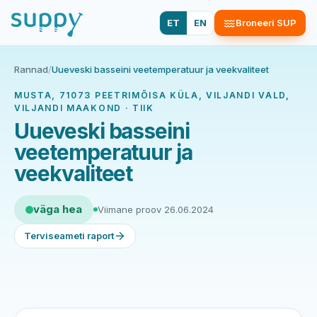
ET
EN
Broneeri SUP
Rannad
/
Uueveski basseini veetemperatuur ja veekvaliteet
MUSTA, 71073 PEETRIMÕISA KÜLA, VILJANDI VALD,
VILJANDI MAAKOND · TIIK
Uueveski basseini
veetemperatuur ja
veekvaliteet
väga hea
Viimane proov 26.06.2024
Terviseameti raport