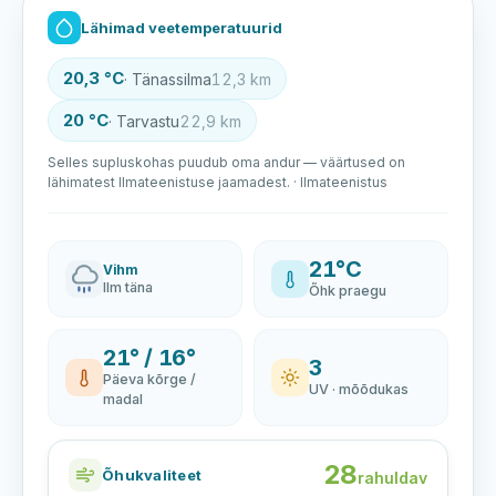
Lähimad veetemperatuurid
20,3 °C
· Tänassilma
12,3 km
20 °C
· Tarvastu
22,9 km
Selles supluskohas puudub oma andur — väärtused on
lähimatest Ilmateenistuse jaamadest. · Ilmateenistus
21°C
Vihm
Ilm täna
Õhk praegu
21° / 16°
3
Päeva kõrge /
UV · mõõdukas
madal
28
Õhukvaliteet
rahuldav