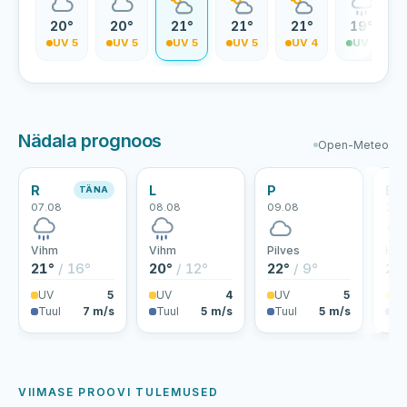
0°
20°
20°
21°
21°
21°
19°
V 5
UV 5
UV 5
UV 5
UV 5
UV 4
UV 3
Nädala prognoos
Open-Meteo
R
L
P
E
TÄNA
07.08
08.08
09.08
10.
Vihm
Vihm
Pilves
Hoo
21°
/ 16°
20°
/ 12°
22°
/ 9°
24
UV
5
UV
4
UV
5
U
Tuul
7 m/s
Tuul
5 m/s
Tuul
5 m/s
Tu
VIIMASE PROOVI TULEMUSED