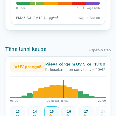
0 · hea
100+ · väga halb
PM2.5 2,3 · PM10 4,1 µg/m³
Open-Meteo
Täna tunni kaupa
Open-Meteo
Päeva kõrgeim UV 5 kell 13:00
UV praegu
5
Päikesekaitse on soovitatav kl 10–17
06:00
UV päeva jooksul
22:00
12
13
14
15
16
17
18