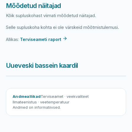
Mõõdetud näitajad
Kõik supluskohast viimati mõõdetud näitajad.
Selle supluskoha kohta ei ole värskeid mõõtmistulemusi.
Allikas:
Terviseameti raport
Uueveski bassein kaardil
Harku järv
Viljandi järv
Vanamõisa järv
Uueveski bassein
Andmeallikad
Terviseamet
· veekvaliteet
Ilmateenistus
· veetemperatuur
Andmed on informatiivsed.