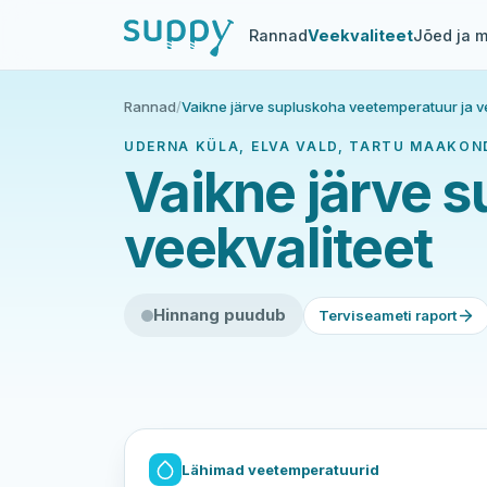
Rannad
Veekvaliteet
Jõed ja m
Rannad
/
Vaikne järve supluskoha veetemperatuur ja v
UDERNA KÜLA, ELVA VALD, TARTU MAAKOND
Vaikne järve 
veekvaliteet
Hinnang puudub
Terviseameti raport
Lähimad veetemperatuurid