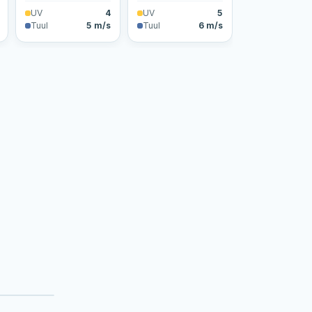
UV
4
UV
5
Tuul
5 m/s
Tuul
6 m/s