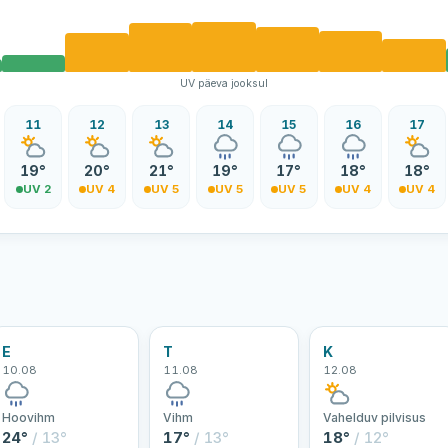
UV päeva jooksul
11
12
13
14
15
16
17
19°
20°
21°
19°
17°
18°
18°
UV 2
UV 4
UV 5
UV 5
UV 5
UV 4
UV 4
E
T
K
10.08
11.08
12.08
Hoovihm
Vihm
Vahelduv pilvisus
24°
/ 13°
17°
/ 13°
18°
/ 12°