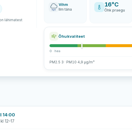
16°C
Vihm
Ilm täna
Õhk praegu
n lähimatest
Õhukvaliteet
0 · hea
PM2.5 3 · PM10 4,9 µg/m³
l 14:00
kl 12–17