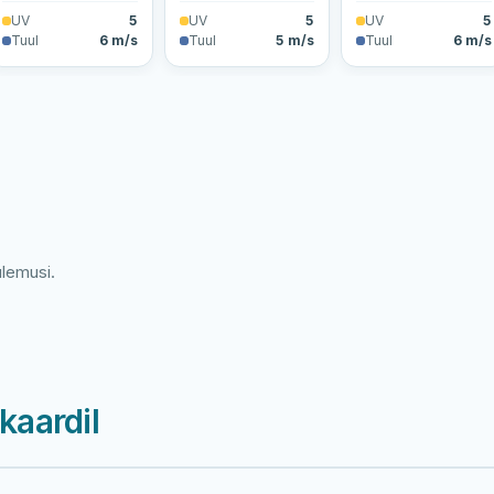
UV
5
UV
5
UV
5
Tuul
6 m/s
Tuul
5 m/s
Tuul
6 m/s
ulemusi.
kaardil