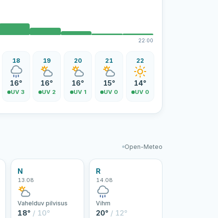
22:00
18
19
20
21
22
16°
16°
16°
15°
14°
UV 3
UV 2
UV 1
UV 0
UV 0
Open-Meteo
N
R
13.08
14.08
Vahelduv pilvisus
Vihm
18°
/ 10°
20°
/ 12°