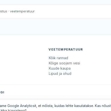
Harku järv
Viljandi järv
Vanamõisa järv
Vaikne järve supluskoht
nistus
· veetemperatuur
VEETEMPERATUUR
Kõik rannad
Kõige soojem vesi
Kuude kaupa
Lipud ja ohud
GI
maa
Pärnumaa
Saaremaa
Tartumaa
Valgamaa
ame Google Analyticsit, et mõista, kuidas lehte kasutatakse. Kas nõus
ütika küpsistega?