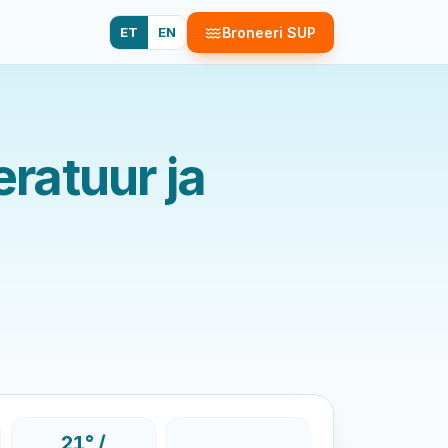
ET
EN
Broneeri SUP
ratuur ja
21° /