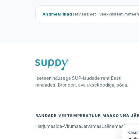
Andmeallikad
Terviseamet
· veekvaliteet
Ilmatee
Iseteenindusega SUP-laudade rent Eesti
randades. Broneeri, ava uksekoodiga, sõua.
RANDADE VEETEMPERATUUR MAAKONNA JÄR
Harjumaa
Ida-Virumaa
Järvamaa
Läänemaa
Põlva
Kasut
analü