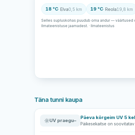
18 °C
19 °C
· Elva
0,5 km
· Reola
19,8 km
Selles supluskohas puudub oma andur — väärtused o
Ilmateenistuse jaamadest. · Ilmateenistus
Täna tunni kaupa
Päeva kõrgeim UV 5 kel
UV praegu
–
Päikesekaitse on soovitatav 