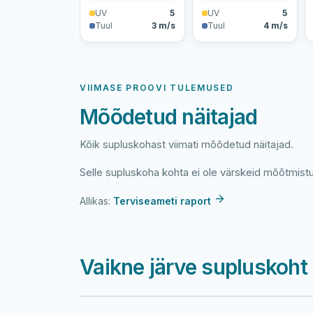
UV
5
UV
5
Tuul
3 m/s
Tuul
4 m/s
VIIMASE PROOVI TULEMUSED
Mõõdetud näitajad
Kõik supluskohast viimati mõõdetud näitajad.
Selle supluskoha kohta ei ole värskeid mõõtmist
Allikas:
Terviseameti raport
Vaikne järve supluskoht 