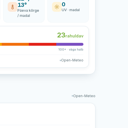
0
13°
UV · madal
Päeva kõrge
/ madal
23
rahuldav
100+ · väga halb
Open-Meteo
Open-Meteo