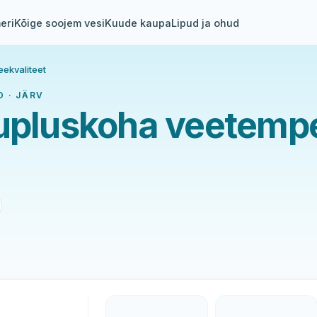
eri
Kõige soojem vesi
Kuude kaupa
Lipud ja ohud
eekvaliteet
 · JÄRV
supluskoha veetempe