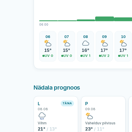
06:00
06
07
08
09
10
15°
15°
16°
17°
17°
UV 0
UV 0
UV 1
UV 2
UV 1
Nädala prognoos
L
P
TÄNA
08.08
09.08
Vihm
Vahelduv pilvisus
21°
/ 13°
23°
/ 11°