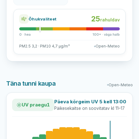
25
Õhukvaliteet
rahuldav
0 · hea
100+ · väga halb
PM2.5 3,2 · PM10 4,7 µg/m³
Open-Meteo
Täna tunni kaupa
Open-Meteo
Päeva kõrgeim UV 5 kell 13:00
UV praegu
1
Päikesekaitse on soovitatav kl 11–17