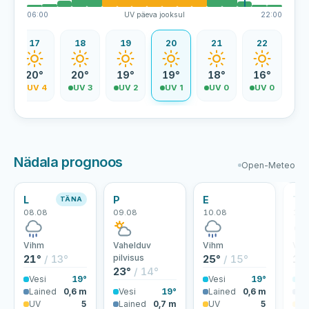
06:00
UV päeva jooksul
22:00
17
18
19
20
21
22
20°
20°
19°
19°
18°
16°
5
UV 4
UV 3
UV 2
UV 1
UV 0
UV 0
Nädala prognoos
Open-Meteo
L
P
E
T
TÄNA
08.08
09.08
10.08
11.
Vihm
Vahelduv
Vihm
Vih
21°
/ 13°
pilvisus
25°
/ 15°
18
23°
/ 14°
Vesi
19°
Vesi
19°
Ve
Lained
0,6 m
Vesi
19°
Lained
0,6 m
La
UV
5
Lained
0,7 m
UV
5
U