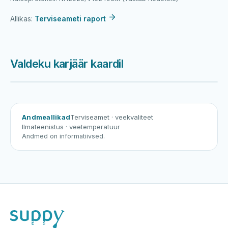
Allikas:
Terviseameti raport
Valdeku karjäär kaardil
Harku järv
Viljandi järv
Vanamõisa järv
Valdeku karjäär
Andmeallikad
Terviseamet
· veekvaliteet
Ilmateenistus
· veetemperatuur
Andmed on informatiivsed.