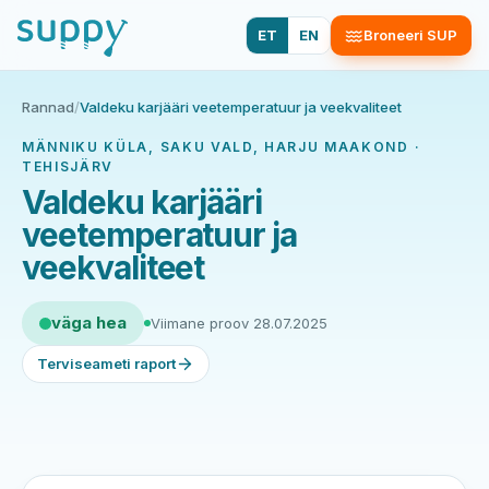
ET
EN
Broneeri SUP
Rannad
/
Valdeku karjääri veetemperatuur ja veekvaliteet
MÄNNIKU KÜLA, SAKU VALD, HARJU MAAKOND ·
TEHISJÄRV
Valdeku karjääri
veetemperatuur ja
veekvaliteet
väga hea
Viimane proov 28.07.2025
Terviseameti raport