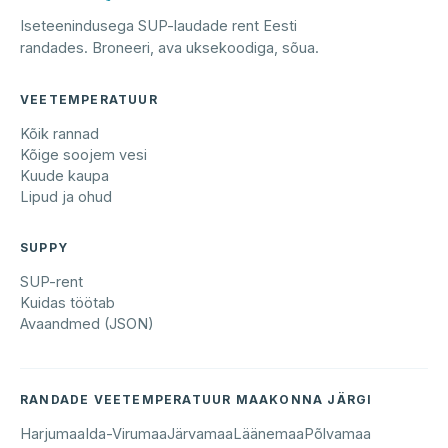
Iseteenindusega SUP-laudade rent Eesti
randades. Broneeri, ava uksekoodiga, sõua.
VEETEMPERATUUR
Kõik rannad
Kõige soojem vesi
Kuude kaupa
Lipud ja ohud
SUPPY
SUP-rent
Kuidas töötab
Avaandmed (JSON)
RANDADE VEETEMPERATUUR MAAKONNA JÄRGI
Harjumaa
Ida-Virumaa
Järvamaa
Läänemaa
Põlvamaa