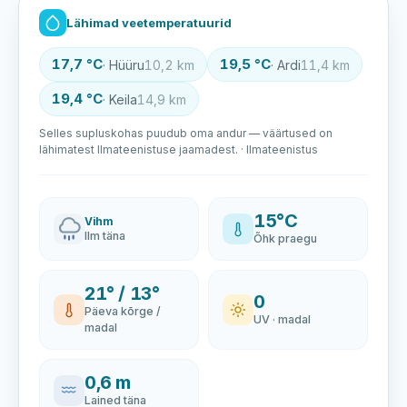
Lähimad veetemperatuurid
17,7 °C
19,5 °C
· Hüüru
10,2 km
· Ardi
11,4 km
19,4 °C
· Keila
14,9 km
Selles supluskohas puudub oma andur — väärtused on
lähimatest Ilmateenistuse jaamadest. · Ilmateenistus
15°C
Vihm
Ilm täna
Õhk praegu
21° / 13°
0
Päeva kõrge /
UV · madal
madal
0,6 m
Lained täna