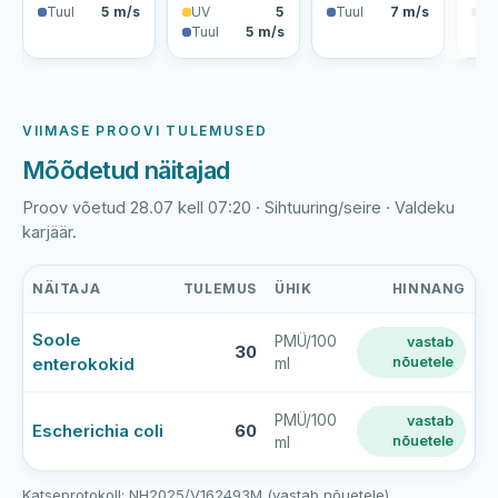
Tuul
5 m/s
UV
5
Tuul
7 m/s
Tu
Tuul
5 m/s
VIIMASE PROOVI TULEMUSED
Mõõdetud näitajad
Proov võetud 28.07 kell 07:20 · Sihtuuring/seire · Valdeku
karjäär.
NÄITAJA
TULEMUS
ÜHIK
HINNANG
Valdeku
Soole
PMÜ/100
vastab
karjääri
30
enterokokid
nõuetele
ml
viimase
veeproovi
mõõtmistulemused
PMÜ/100
vastab
Escherichia coli
60
nõuetele
ml
Katseprotokoll: NH2025/V162493M (vastab nõuetele)