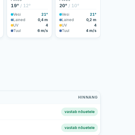
19°
/ 12°
20°
/ 10°
Vesi
21°
Vesi
21°
Lained
0,4 m
Lained
0,2 m
UV
4
UV
4
Tuul
6 m/s
Tuul
4 m/s
HINNANG
vastab nõuetele
vastab nõuetele