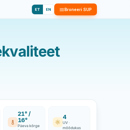
ET
EN
Broneeri SUP
kvaliteet
21° /
4
16°
UV ·
Päeva kõrge
mõõdukas