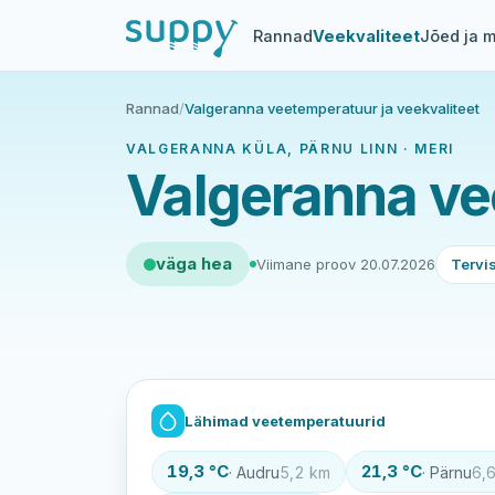
Rannad
Veekvaliteet
Jõed ja m
Rannad
/
Valgeranna veetemperatuur ja veekvaliteet
VALGERANNA KÜLA, PÄRNU LINN · MERI
Valgeranna ve
väga hea
Viimane proov 20.07.2026
Tervi
Lähimad veetemperatuurid
19,3 °C
21,3 °C
· Audru
5,2 km
· Pärnu
6,