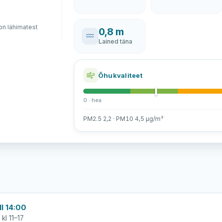
n lähimatest
0,8 m
Lained täna
Õhukvaliteet
0 · hea
PM2.5 2,2 · PM10 4,5 µg/m³
l 14:00
kl 11–17