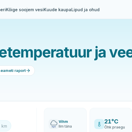
eri
Kõige soojem vesi
Kuude kaupa
Lipud ja ohud
etemperatuur ja vee
seameti raport
21°C
Vihm
6 km
Ilm täna
Õhk praegu