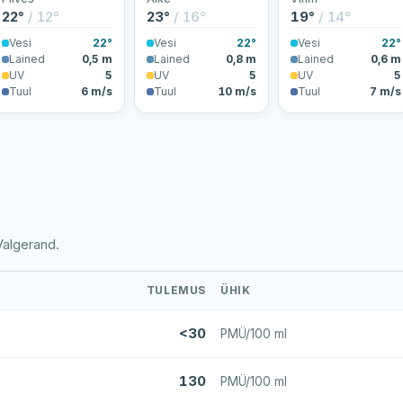
22°
/ 12°
23°
/ 16°
19°
/ 14°
Vesi
22°
Vesi
22°
Vesi
22°
Lained
0,5 m
Lained
0,8 m
Lained
0,6 m
UV
5
UV
5
UV
5
Tuul
6 m/s
Tuul
10 m/s
Tuul
7 m/s
 Valgerand.
TULEMUS
ÜHIK
<30
PMÜ/100 ml
130
PMÜ/100 ml