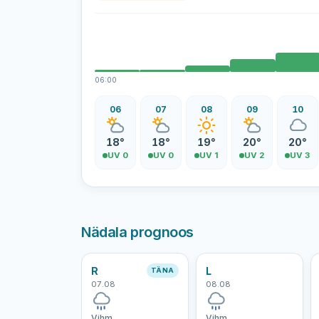
06:00
06
07
08
09
10
18°
18°
19°
20°
20°
UV 0
UV 0
UV 1
UV 2
UV 3
Nädala prognoos
R
L
TÄNA
07.08
08.08
Vihm
Vihm