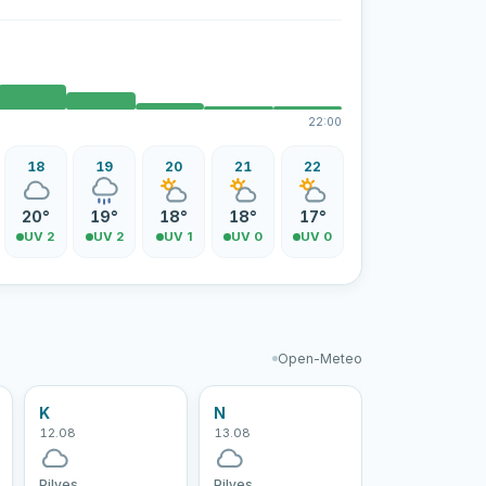
22:00
18
19
20
21
22
20°
19°
18°
18°
17°
UV 2
UV 2
UV 1
UV 0
UV 0
Open-Meteo
K
N
12.08
13.08
Pilves
Pilves