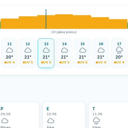
UV päeva jooksul
11
12
13
14
15
16
17
20°
21°
21°
21°
21°
21°
20°
UV 4
UV 5
UV 5
UV 5
UV 5
UV 4
UV 4
P
E
T
09.08
10.08
11.08
Pilves
Äike
Vihm