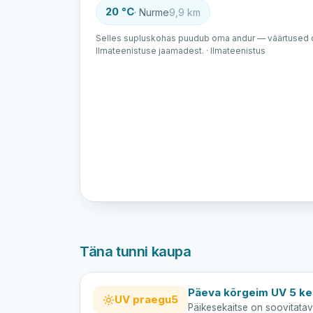
20 °C
· Nurme
9,9 km
Selles supluskohas puudub oma andur — väärtused o
Ilmateenistuse jaamadest. · Ilmateenistus
Täna tunni kaupa
Päeva kõrgeim UV 5 kel
UV praegu
5
Päikesekaitse on soovitatav 