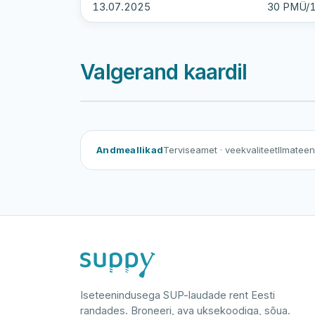
13.07.2025
30 PMÜ/1
Valgerand kaardil
Va
Andmeallikad
Terviseamet
· veekvaliteet
Ilmatee
Iseteenindusega SUP-laudade rent Eesti
randades. Broneeri, ava uksekoodiga, sõua.