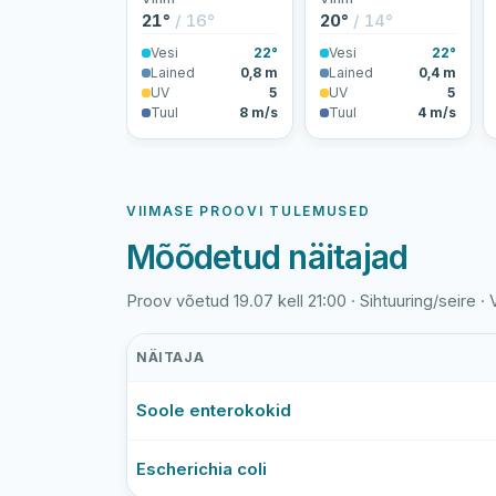
21°
/ 16°
20°
/ 14°
Vesi
22°
Vesi
22°
Lained
0,8 m
Lained
0,4 m
UV
5
UV
5
Tuul
8 m/s
Tuul
4 m/s
VIIMASE PROOVI TULEMUSED
Mõõdetud näitajad
Proov võetud 19.07 kell 21:00 · Sihtuuring/seire ·
NÄITAJA
Valgeranna
Soole enterokokid
viimase
veeproovi
mõõtmistulemused
Escherichia coli