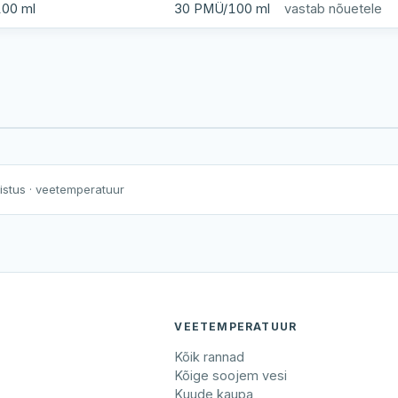
00 ml
30 PMÜ/100 ml
vastab nõuetele
Harku järv
Viljandi järv
Vanamõisa järv
lgerand
nistus
· veetemperatuur
VEETEMPERATUUR
Kõik rannad
Kõige soojem vesi
Kuude kaupa