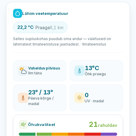
Lähim veetemperatuur
22,2 °C
· Praaga
6,1 km
Selles supluskohas puudub oma andur — väärtused on
lähimatest Ilmateenistuse jaamadest. · Ilmateenistus
13°C
Vahelduv pilvisus
Ilm täna
Õhk praegu
23° / 13°
0
Päeva kõrge /
UV · madal
madal
21
Õhukvaliteet
rahuldav