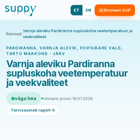
ET
EN
Broneeri SUP
Varnja aleviku Pardiranna supluskoha veetemperatuur ja
Rannad
/
veekvaliteet
PARDIRANNA, VARNJA ALEVIK, PEIPSIÄÄRE VALD,
TARTU MAAKOND · JÄRV
Varnja aleviku Pardiranna
supluskoha veetemperatuur
ja veekvaliteet
väga hea
Viimane proov 16.07.2026
Terviseameti raport