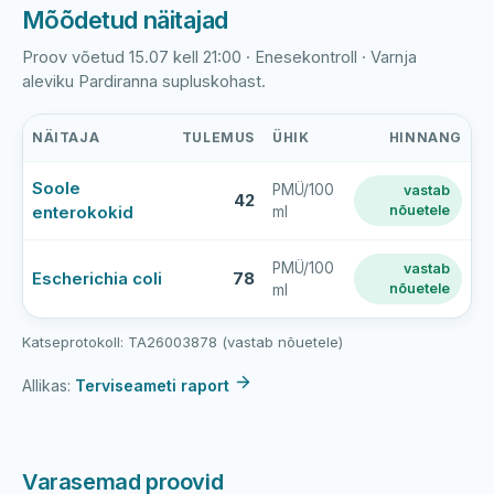
Mõõdetud näitajad
Proov võetud 15.07 kell 21:00 · Enesekontroll · Varnja
aleviku Pardiranna supluskohast.
NÄITAJA
TULEMUS
ÜHIK
HINNANG
Varnja
Soole
PMÜ/100
vastab
aleviku
42
enterokokid
nõuetele
ml
Pardiranna
supluskoha
viimase
PMÜ/100
vastab
Escherichia coli
78
nõuetele
ml
veeproovi
mõõtmistulemused
Katseprotokoll: TA26003878 (vastab nõuetele)
Allikas:
Terviseameti raport
Varasemad proovid