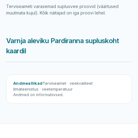
Terviseameti varasemad suplusvee proovid (väärtused
muutmata kujul). Kõik näitajad on iga proovi lehel.
Varnja aleviku Pardiranna supluskoht
kaardil
Harku järv
Viljandi järv
Vanamõisa järv
Varnja aleviku Pardiranna suplu
Andmeallikad
Terviseamet
· veekvaliteet
Ilmateenistus
· veetemperatuur
Andmed on informatiivsed.