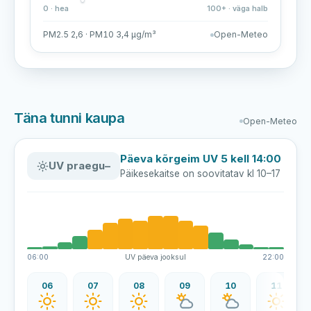
0 · hea
100+ · väga halb
PM2.5 2,6 · PM10 3,4 µg/m³
Open-Meteo
Täna tunni kaupa
Open-Meteo
Päeva kõrgeim UV 5 kell 14:00
UV praegu
–
Päikesekaitse on soovitatav kl 10–17
06:00
UV päeva jooksul
22:00
06
07
08
09
10
11