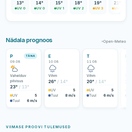
13°
14°
15°
18°
19°
21°
UV 0
UV 0
UV 1
UV 2
UV 3
UV 4
Nädala prognoos
Open-Meteo
P
E
T
K
TÄNA
09.08
10.08
11.08
12.
Vahelduv
Vihm
Vihm
Vih
pilvisus
26°
/ 14°
20°
/ 14°
18
23°
/ 13°
UV
5
UV
5
U
UV
5
Tuul
8 m/s
Tuul
6 m/s
Tu
Tuul
6 m/s
VIIMASE PROOVI TULEMUSED