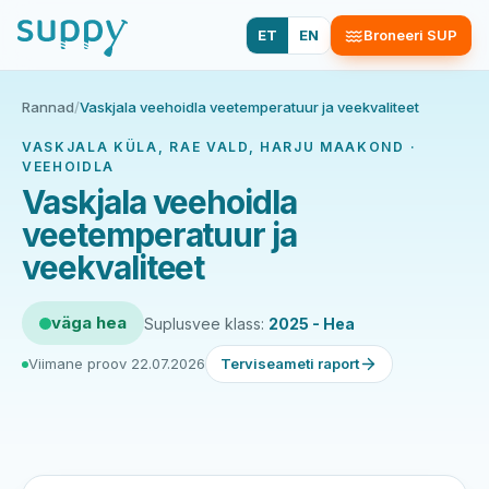
ET
EN
Broneeri SUP
Rannad
/
Vaskjala veehoidla veetemperatuur ja veekvaliteet
VASKJALA KÜLA, RAE VALD, HARJU MAAKOND ·
VEEHOIDLA
Vaskjala veehoidla
veetemperatuur ja
veekvaliteet
väga hea
Suplusvee klass:
2025 - Hea
Viimane proov 22.07.2026
Terviseameti raport