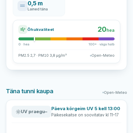
0,5 m
Lained täna
20
Õhukvaliteet
hea
0 · hea
100+ · väga halb
PM2.5 2,7 · PM10 3,8 µg/m³
Open-Meteo
Täna tunni kaupa
Open-Meteo
Päeva kõrgeim UV 5 kell 13:00
UV praegu
–
Päikesekaitse on soovitatav kl 11–17