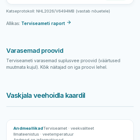
Katseprotokoll: NHL2026/V6494MB (vastab nõuetele)
Allikas:
Terviseameti raport
Varasemad proovid
Terviseameti varasemad suplusvee proovid (väärtused
muutmata kujul). Kõik näitajad on iga proovi lehel.
Vaskjala veehoidla kaardil
Harku järv
Viljandi järv
Vanamõisa järv
Vaskjala veehoidla
Andmeallikad
Terviseamet
· veekvaliteet
Ilmateenistus
· veetemperatuur
Andmed on informatiivsed.