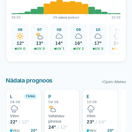
06:00
UV päeva jooksul
22:00
06
07
08
09
10
11
12°
13°
14°
16°
17°
18°
UV 0
UV 0
UV 1
UV 2
UV 3
UV 4
Nädala prognoos
Open-Meteo
L
P
E
T
TÄNA
08.08
09.08
10.08
11.
Vihm
Vahelduv
Vihm
Vih
22°
/ 12°
pilvisus
23°
/ 14°
18
24°
/ 12°
Vesi
20°
Vesi
20°
Ve