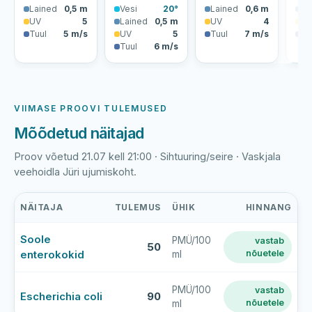
Lained
0,5 m
Vesi
20°
Lained
0,6 m
La
UV
5
Lained
0,5 m
UV
4
U
Tuul
5 m/s
UV
5
Tuul
7 m/s
Tu
Tuul
6 m/s
VIIMASE PROOVI TULEMUSED
Mõõdetud näitajad
Proov võetud 21.07 kell 21:00 · Sihtuuring/seire · Vaskjala
veehoidla Jüri ujumiskoht.
NÄITAJA
TULEMUS
ÜHIK
HINNANG
Vaskjala
Soole
PMÜ/100
vastab
veehoidla
50
enterokokid
nõuetele
ml
viimase
veeproovi
mõõtmistulemused
PMÜ/100
vastab
Escherichia coli
90
nõuetele
ml