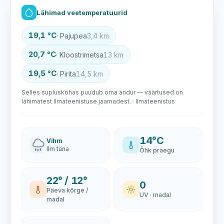
Lähimad veetemperatuurid
19,1 °C
· Pajupea
3,4 km
20,7 °C
· Kloostrimetsa
13 km
19,5 °C
· Pirita
14,5 km
Selles supluskohas puudub oma andur — väärtused on
lähimatest Ilmateenistuse jaamadest. · Ilmateenistus
14°C
Vihm
Ilm täna
Õhk praegu
22° / 12°
0
Päeva kõrge /
UV · madal
madal