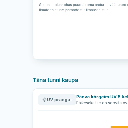
Selles supluskohas puudub oma andur — väärtused o
Ilmateenistuse jaamadest. · Ilmateenistus
Täna tunni kaupa
Päeva kõrgeim UV 5 kel
UV praegu
–
Päikesekaitse on soovitatav 