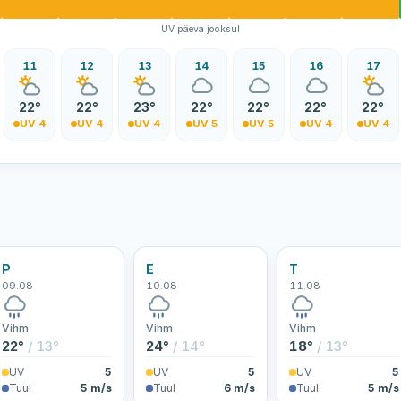
UV päeva jooksul
11
12
13
14
15
16
17
22°
22°
23°
22°
22°
22°
22°
UV 4
UV 4
UV 4
UV 5
UV 5
UV 4
UV 4
P
E
T
09.08
10.08
11.08
Vihm
Vihm
Vihm
22°
/ 13°
24°
/ 14°
18°
/ 13°
UV
5
UV
5
UV
5
Tuul
5 m/s
Tuul
6 m/s
Tuul
5 m/s