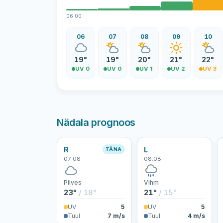
06:00
06
07
08
09
10
19°
19°
20°
21°
22°
UV 0
UV 0
UV 1
UV 2
UV 3
Nädala prognoos
R
L
TÄNA
07.08
08.08
Pilves
Vihm
23°
/ 18°
21°
/ 15°
UV
5
UV
5
Tuul
7 m/s
Tuul
4 m/s