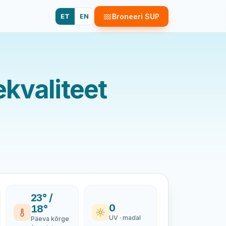
ET
EN
Broneeri SUP
kvaliteet
23° /
0
18°
UV · madal
Päeva kõrge