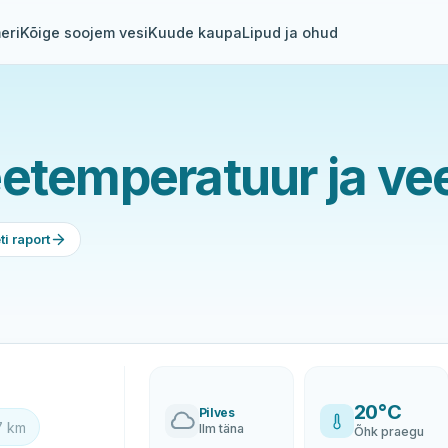
eri
Kõige soojem vesi
Kuude kaupa
Lipud ja ohud
etemperatuur ja vee
i raport
20°C
Pilves
7 km
Ilm täna
Õhk praegu