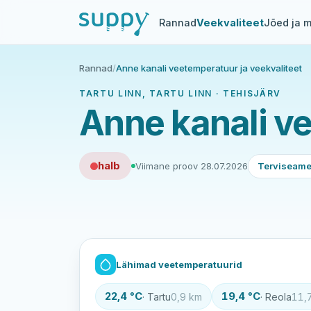
Rannad
Veekvaliteet
Jõed ja m
Rannad
/
Anne kanali veetemperatuur ja veekvaliteet
TARTU LINN, TARTU LINN · TEHISJÄRV
Anne kanali ve
halb
Viimane proov 28.07.2026
Terviseamet
Lähimad veetemperatuurid
22,4 °C
19,4 °C
· Tartu
0,9 km
· Reola
11,