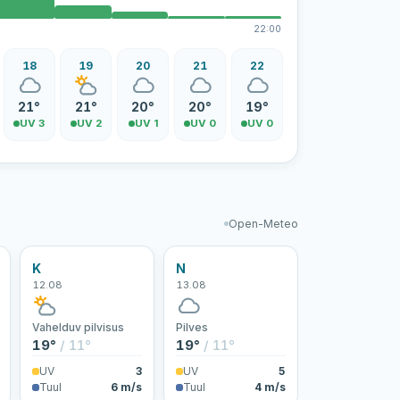
22:00
18
19
20
21
22
21°
21°
20°
20°
19°
UV 3
UV 2
UV 1
UV 0
UV 0
Open-Meteo
K
N
12.08
13.08
Vahelduv pilvisus
Pilves
19°
/ 11°
19°
/ 11°
UV
3
UV
5
Tuul
6 m/s
Tuul
4 m/s