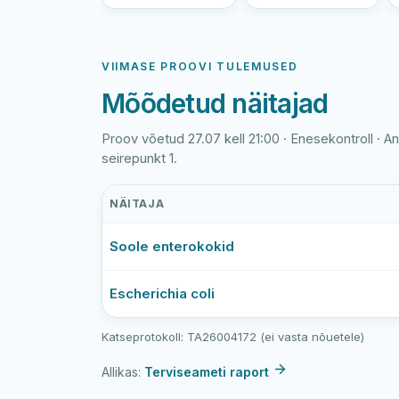
VIIMASE PROOVI TULEMUSED
Mõõdetud näitajad
Proov võetud 27.07 kell 21:00 · Enesekontroll · An
seirepunkt 1.
NÄITAJA
Anne
Soole enterokokid
kanali
viimase
veeproovi
Escherichia coli
mõõtmistulemused
Katseprotokoll: TA26004172 (ei vasta nõuetele)
Allikas:
Terviseameti raport