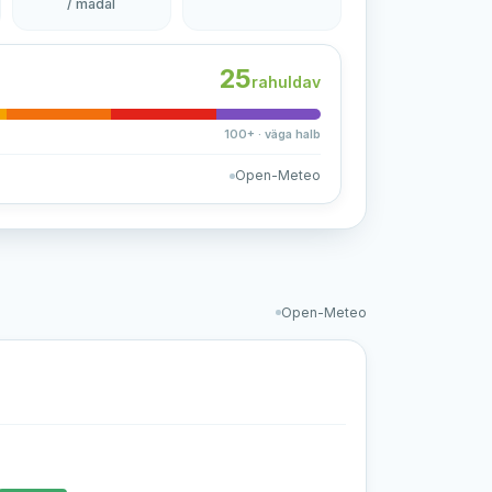
/ madal
25
rahuldav
100+ · väga halb
Open-Meteo
Open-Meteo