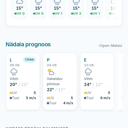
15°
15°
15°
15°
15°
15°
UV 0
UV 0
UV 1
UV 2
UV 1
UV 1
Nädala prognoos
Open-Meteo
L
P
E
T
TÄNA
08.08
09.08
10.08
11.
Vihm
Vahelduv
Vihm
Hoo
20°
/ 12°
pilvisus
24°
/ 12°
19
22°
/ 11°
UV
5
UV
5
U
Tuul
5 m/s
UV
5
Tuul
6 m/s
Tu
Tuul
4 m/s