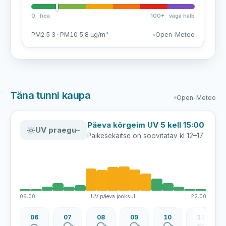
0 · hea
100+ · väga halb
PM2.5 3 · PM10 5,8 µg/m³
Open-Meteo
Täna tunni kaupa
Open-Meteo
Päeva kõrgeim UV 5 kell 15:00
UV praegu
–
Päikesekaitse on soovitatav kl 12–17
06:00
UV päeva jooksul
22:00
06
07
08
09
10
11