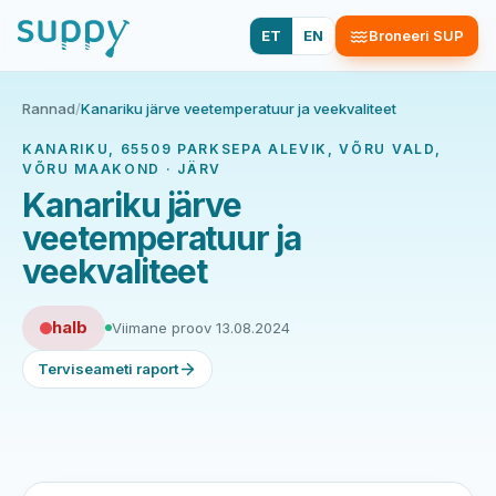
ET
EN
Broneeri SUP
Rannad
/
Kanariku järve veetemperatuur ja veekvaliteet
KANARIKU, 65509 PARKSEPA ALEVIK, VÕRU VALD,
VÕRU MAAKOND · JÄRV
Kanariku järve
veetemperatuur ja
veekvaliteet
halb
Viimane proov 13.08.2024
Terviseameti raport