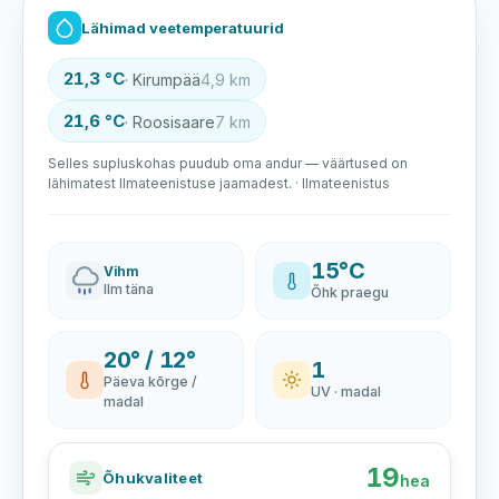
Lähimad veetemperatuurid
21,3 °C
· Kirumpää
4,9 km
21,6 °C
· Roosisaare
7 km
Selles supluskohas puudub oma andur — väärtused on
lähimatest Ilmateenistuse jaamadest. · Ilmateenistus
15°C
Vihm
Ilm täna
Õhk praegu
20° / 12°
1
Päeva kõrge /
UV · madal
madal
19
Õhukvaliteet
hea