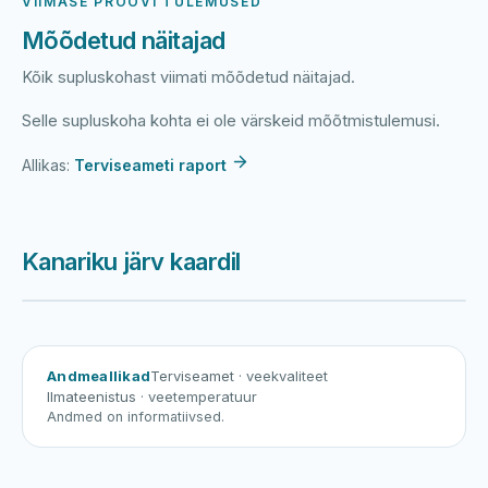
VIIMASE PROOVI TULEMUSED
Mõõdetud näitajad
Kõik supluskohast viimati mõõdetud näitajad.
Selle supluskoha kohta ei ole värskeid mõõtmistulemusi.
Allikas:
Terviseameti raport
Kanariku järv kaardil
Harku järv
Viljandi järv
Vanamõisa järv
Kanariku järv
Andmeallikad
Terviseamet
· veekvaliteet
Ilmateenistus
· veetemperatuur
Andmed on informatiivsed.