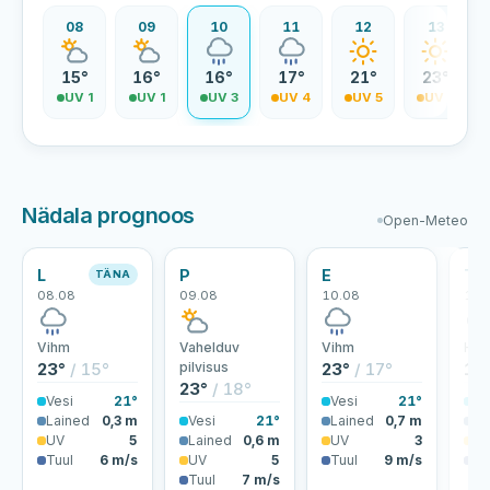
07
08
09
10
11
12
13
5°
15°
16°
16°
17°
21°
23°
V 0
UV 1
UV 1
UV 3
UV 4
UV 5
UV 5
Nädala prognoos
Open-Meteo
L
P
E
T
TÄNA
08.08
09.08
10.08
11.
Vihm
Vahelduv
Vihm
Hoo
23°
/ 15°
pilvisus
23°
/ 17°
18
23°
/ 18°
Vesi
21°
Vesi
21°
Ve
Lained
0,3 m
Vesi
21°
Lained
0,7 m
La
UV
5
Lained
0,6 m
UV
3
U
Tuul
6 m/s
UV
5
Tuul
9 m/s
Tu
Tuul
7 m/s