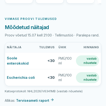
VIIMASE PROOVI TULEMUSED
Mõõdetud näitajad
Proov võetud 15.07 kell 21:00 · Tellimustöö · Paralepa rand.
NÄITAJA
TULEMUS
ÜHIK
HINNANG
Paralepa
Soole
PMÜ/100
vastab
ranna
<30
enterokokid
nõuetele
ml
viimase
veeproovi
mõõtmistulemused
PMÜ/100
vastab
Escherichia coli
<30
nõuetele
ml
Katseprotokoll: NHL2026/V6341MB (vastab nõuetele)
Allikas:
Terviseameti raport