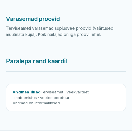
Varasemad proovid
Terviseameti varasemad suplusvee proovid (väärtused
muutmata kujul). Kõik näitajad on iga proovi lehel.
Paralepa rand kaardil
Harku järv
Viljandi järv
Vanamõisa järv
Paralepa rand
Andmeallikad
Terviseamet
· veekvaliteet
Ilmateenistus
· veetemperatuur
Andmed on informatiivsed.