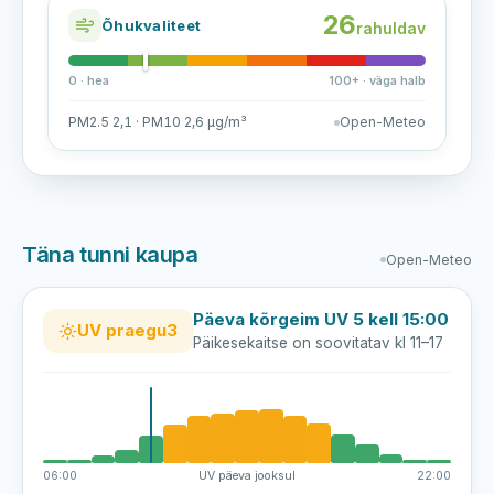
26
Õhukvaliteet
rahuldav
0 · hea
100+ · väga halb
PM2.5 2,1 · PM10 2,6 µg/m³
Open-Meteo
Täna tunni kaupa
Open-Meteo
Päeva kõrgeim UV 5 kell 15:00
UV praegu
3
Päikesekaitse on soovitatav kl 11–17
06:00
UV päeva jooksul
22:00