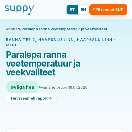
ET
EN
Broneeri SUP
Rannad
/
Paralepa ranna veetemperatuur ja veekvaliteet
RANNA TEE 2, HAAPSALU LINN, HAAPSALU LINN ·
MERI
Paralepa ranna
veetemperatuur ja
veekvaliteet
väga hea
Viimane proov 16.07.2026
Terviseameti raport