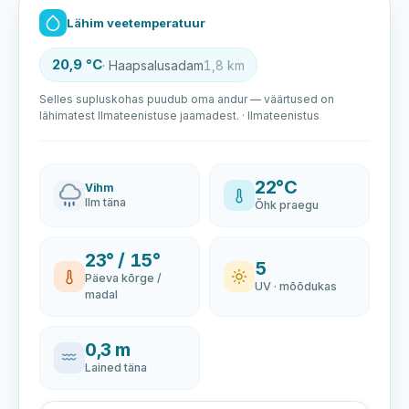
Lähim veetemperatuur
20,9 °C
· Haapsalusadam
1,8 km
Selles supluskohas puudub oma andur — väärtused on
lähimatest Ilmateenistuse jaamadest. · Ilmateenistus
22°C
Vihm
Ilm täna
Õhk praegu
23° / 15°
5
Päeva kõrge /
UV · mõõdukas
madal
0,3 m
Lained täna