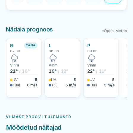
Nädala prognoos
Open-Meteo
R
L
P
E
TÄNA
07.08
08.08
09.08
10.
Vihm
Vihm
Vihm
Hoo
21°
/ 16°
19°
/ 12°
22°
/ 11°
24
UV
5
UV
5
UV
5
U
Tuul
6 m/s
Tuul
5 m/s
Tuul
5 m/s
Tu
VIIMASE PROOVI TULEMUSED
Mõõdetud näitajad