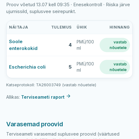
Proov võetud 13.07 kell 09:35 · Enesekontroll · Riiska järve
ujumissild, suplusvee seirepunkt.
NÄITAJA
TULEMUS
ÜHIK
HINNANG
Riiska
Soole
PMÜ/100
vastab
järve
4
enterokokid
nõuetele
ml
supluskoha
viimase
veeproovi
PMÜ/100
vastab
Escherichia coli
5
nõuetele
ml
mõõtmistulemused
Katseprotokoll: TA26003749 (vastab nõuetele)
Allikas:
Terviseameti raport
Varasemad proovid
Terviseameti varasemad suplusvee proovid (väärtused