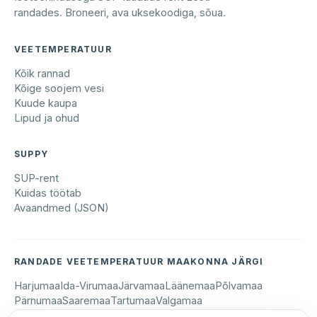
randades. Broneeri, ava uksekoodiga, sõua.
VEETEMPERATUUR
Kõik rannad
Kõige soojem vesi
Kuude kaupa
Lipud ja ohud
SUPPY
SUP-rent
Kuidas töötab
Avaandmed (JSON)
RANDADE VEETEMPERATUUR MAAKONNA JÄRGI
Harjumaa
Ida-Virumaa
Järvamaa
Läänemaa
Põlvamaa
Pärnumaa
Saaremaa
Tartumaa
Valgamaa