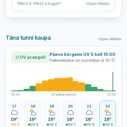
PM2.5 4 · PM10 4,9 µg/m³
Open-Meteo
Täna tunni kaupa
Open-Meteo
Päeva kõrgeim UV 5 kell 15:00
UV praegu
0
Päikesekaitse on soovitatav kl 10–17
06:00
UV päeva jooksul
22:00
17
18
19
20
21
22
19°
19°
19°
18°
18°
18°
4
UV 3
UV 3
UV 2
UV 1
UV 0
UV 0