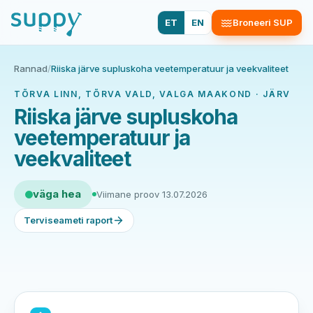
ET
EN
Broneeri SUP
Rannad
/
Riiska järve supluskoha veetemperatuur ja veekvaliteet
TÕRVA LINN, TÕRVA VALD, VALGA MAAKOND · JÄRV
Riiska järve supluskoha
veetemperatuur ja
veekvaliteet
väga hea
Viimane proov 13.07.2026
Terviseameti raport