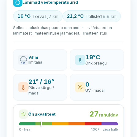
Lähimad veetemperatuurid
19 °C
21,2 °C
· Tõrva
1,2 km
· Tõlliste
19,9 km
Selles supluskohas puudub oma andur — väärtused on
lähimatest Ilmateenistuse jaamadest. · Ilmateenistus
19°C
Vihm
Ilm täna
Õhk praegu
21° / 16°
0
Päeva kõrge /
UV · madal
madal
27
Õhukvaliteet
rahuldav
0 · hea
100+ · väga halb