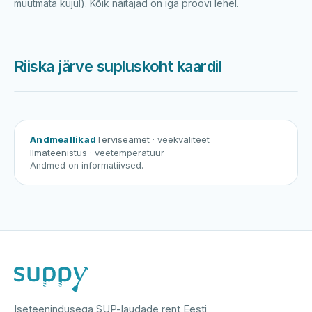
muutmata kujul). Kõik näitajad on iga proovi lehel.
Riiska järve supluskoht kaardil
Harku järv
Viljandi järv
Vanamõisa järv
Riiska järve supluskoht
Andmeallikad
Terviseamet
· veekvaliteet
Ilmateenistus
· veetemperatuur
Andmed on informatiivsed.
Iseteenindusega SUP-laudade rent Eesti