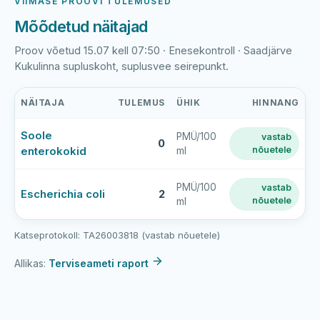
VIIMASE PROOVI TULEMUSED
Mõõdetud näitajad
Proov võetud 15.07 kell 07:50 · Enesekontroll · Saadjärve
Kukulinna supluskoht, suplusvee seirepunkt.
NÄITAJA
TULEMUS
ÜHIK
HINNANG
Viimase
Soole
PMÜ/100
vastab
veeproovi
0
enterokokid
nõuetele
ml
mõõtmistulemused
—
Saadjärve
PMÜ/100
vastab
Escherichia coli
2
nõuetele
ml
Kukulinna
Katseprotokoll: TA26003818 (vastab nõuetele)
Allikas:
Terviseameti raport