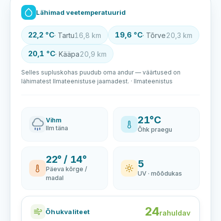
Lähimad veetemperatuurid
22,2 °C
19,6 °C
· Tartu
16,8 km
· Tõrve
20,3 km
20,1 °C
· Kääpa
20,9 km
Selles supluskohas puudub oma andur — väärtused on
lähimatest Ilmateenistuse jaamadest. · Ilmateenistus
21°C
Vihm
Ilm täna
Õhk praegu
22° / 14°
5
Päeva kõrge /
UV · mõõdukas
madal
24
Õhukvaliteet
rahuldav