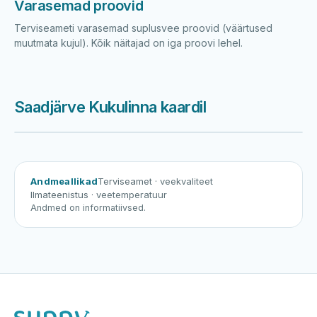
Varasemad proovid
Terviseameti varasemad suplusvee proovid (väärtused
muutmata kujul). Kõik näitajad on iga proovi lehel.
Saadjärve Kukulinna kaardil
Harku järv
Viljandi järv
Vanamõisa järv
Saadjärve Kukulinna
Andmeallikad
Terviseamet
· veekvaliteet
Ilmateenistus
· veetemperatuur
Andmed on informatiivsed.