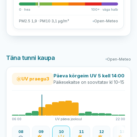
0 · hea
100+ · väga halb
PM2.5 1,9 · PM10 3,1 µg/m³
Open-Meteo
Täna tunni kaupa
Open-Meteo
Päeva kõrgeim UV 5 kell 14:00
UV praegu
3
Päikesekaitse on soovitatav kl 10–15
06:00
UV päeva jooksul
22:00
07
08
09
10
11
12
13