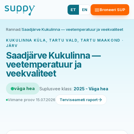
ET
EN
Broneeri SUP
Rannad
/
Saadjärve Kukulinna — veetemperatuur ja veekvaliteet
KUKULINNA KÜLA, TARTU VALD, TARTU MAAKOND ·
JÄRV
Saadjärve Kukulinna —
veetemperatuur ja
veekvaliteet
väga hea
Suplusvee klass:
2025 - Väga hea
Viimane proov 15.07.2026
Terviseameti raport