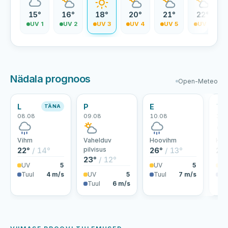
5°
15°
16°
18°
20°
21°
22°
V 0
UV 1
UV 2
UV 3
UV 4
UV 5
UV 5
Nädala prognoos
Open-Meteo
L
P
E
T
TÄNA
08.08
09.08
10.08
11.
Vihm
Vahelduv
Hoovihm
Hoo
22°
/ 14°
pilvisus
26°
/ 13°
20
23°
/ 12°
UV
5
UV
5
U
Tuul
4 m/s
UV
5
Tuul
7 m/s
Tu
Tuul
6 m/s