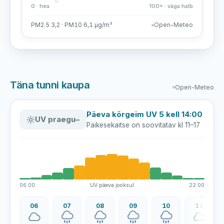
0 · hea
100+ · väga halb
PM2.5 3,2 · PM10 6,1 µg/m³
Open-Meteo
Täna tunni kaupa
Open-Meteo
Päeva kõrgeim UV 5 kell 14:00
UV praegu
–
Päikesekaitse on soovitatav kl 11–17
06:00
UV päeva jooksul
22:00
06
07
08
09
10
11