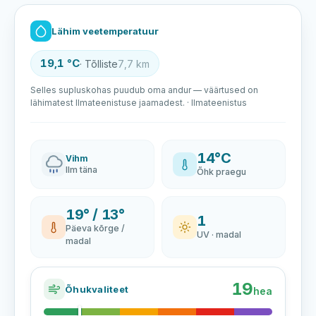
Lähim veetemperatuur
19,1 °C
· Tõlliste
7,7 km
Selles supluskohas puudub oma andur — väärtused on
lähimatest Ilmateenistuse jaamadest. · Ilmateenistus
14°C
Vihm
Ilm täna
Õhk praegu
19° / 13°
1
Päeva kõrge /
UV · madal
madal
19
Õhukvaliteet
hea