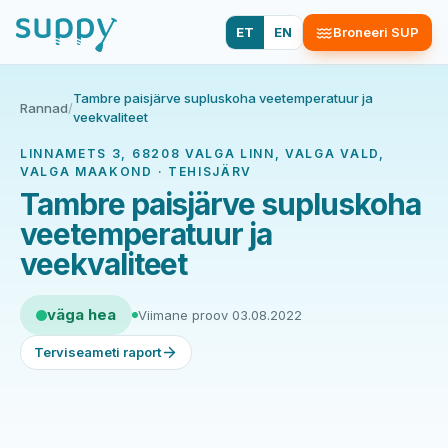
ET
EN
Broneeri SUP
Tambre paisjärve supluskoha veetemperatuur ja
Rannad
/
veekvaliteet
LINNAMETS 3, 68208 VALGA LINN, VALGA VALD,
VALGA MAAKOND · TEHISJÄRV
Tambre paisjärve supluskoha
veetemperatuur ja
veekvaliteet
väga hea
Viimane proov 03.08.2022
Terviseameti raport