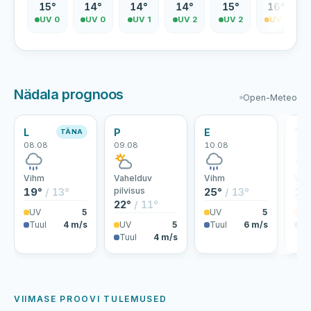
15°
14°
14°
14°
15°
16°
UV 0
UV 0
UV 1
UV 2
UV 2
UV 3
Nädala prognoos
Open-Meteo
L
P
E
T
TÄNA
08.08
09.08
10.08
11.
Vihm
Vahelduv
Vihm
Vih
19°
/ 13°
pilvisus
25°
/ 13°
19
22°
/ 11°
UV
5
UV
5
U
Tuul
4 m/s
UV
5
Tuul
6 m/s
Tu
Tuul
4 m/s
VIIMASE PROOVI TULEMUSED