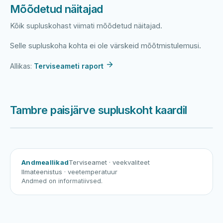
Mõõdetud näitajad
Kõik supluskohast viimati mõõdetud näitajad.
Selle supluskoha kohta ei ole värskeid mõõtmistulemusi.
Allikas:
Terviseameti raport
Tambre paisjärve supluskoht kaardil
Harku järv
Viljandi järv
Vanamõisa järv
Tambre paisjärve supluskoht
Andmeallikad
Terviseamet
· veekvaliteet
Ilmateenistus
· veetemperatuur
Andmed on informatiivsed.