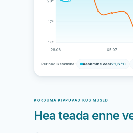
20°
17°
14°
28.06
05.07
Keskmine vesi
21,6 °C
Perioodi keskmine:
KORDUMA KIPPUVAD KÜSIMUSED
Hea teada enne v