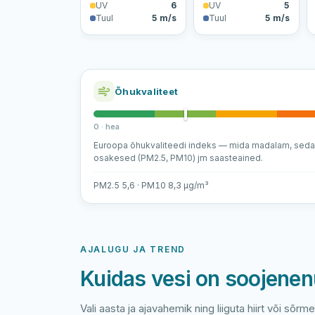
UV
6
UV
5
Tuul
5 m/s
Tuul
5 m/s
Õhukvaliteet
0 · hea
Euroopa õhukvaliteedi indeks — mida madalam, sed
osakesed (PM2.5, PM10) jm saasteained.
PM2.5 5,6 · PM10 8,3 µg/m³
AJALUGU JA TREND
Kuidas vesi on soojene
Vali aasta ja ajavahemik ning liiguta hiirt või sõrm