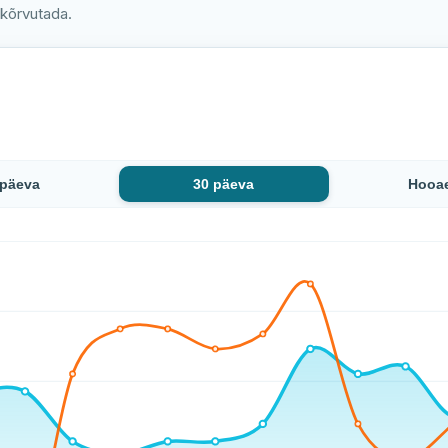
 kõrvutada.
 päeva
30 päeva
Hooa
se 22 mõõtmise jooksul tõusnud: alates 20 °C kuni 22 °C (