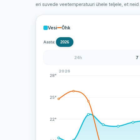
eri suvede veetemperatuuri ühele teljele, et neid
Vesi
Õhk
Aasta:
2026
24h
7
Vanamõisa järve veetemperatuur on viima
2026
28°
25°
22°