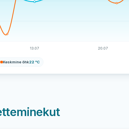
13.07
20.07
Keskmine õhk
22 °C
etteminekut