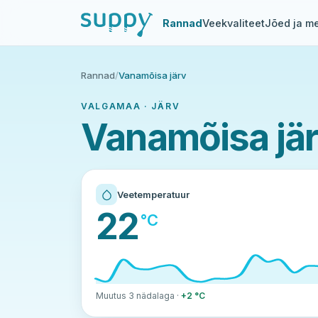
Rannad
Veekvaliteet
Jõed ja me
Rannad
/
Vanamõisa järv
VALGAMAA · JÄRV
Vanamõisa jä
Veetemperatuur
22
°C
Muutus 3 nädalaga ·
+2 °C