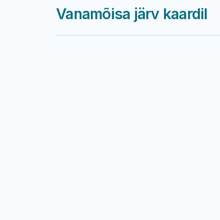
Vanamõisa järv kaardil
Harku järv