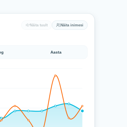
Näita tuult
Näita inimesi
eg
Aasta
madalaim 19,5 °C, kõrgeim 23,7 °C).