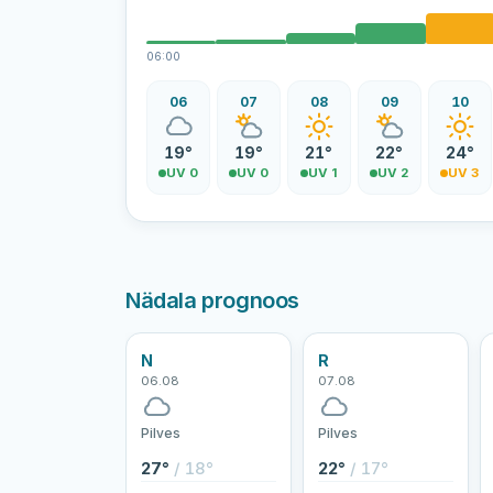
06:00
06
07
08
09
10
19°
19°
21°
22°
24°
UV 0
UV 0
UV 1
UV 2
UV 3
Nädala prognoos
N
R
06.08
07.08
Pilves
Pilves
27°
/ 18°
22°
/ 17°