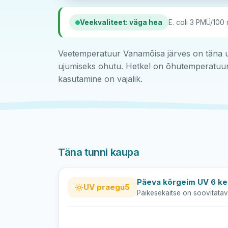
Veekvaliteet: väga hea
E. coli 3 PMÜ/100 
Veetemperatuur Vanamõisa järves on täna u
ujumiseks ohutu. Hetkel on õhutemperatuur 
kasutamine on vajalik.
Täna tunni kaupa
Päeva kõrgeim UV 6 kel
UV praegu
5
Päikesekaitse on soovitatav