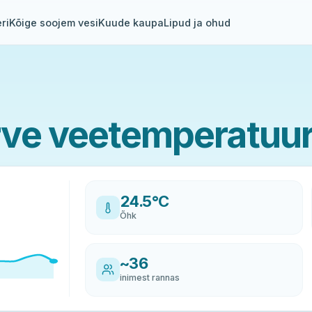
ri
Kõige soojem vesi
Kuude kaupa
Lipud ja ohud
rve veetemperatuu
24.5°C
Õhk
~36
inimest rannas