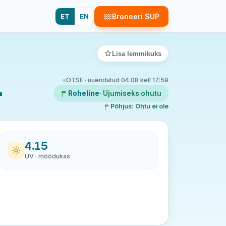
ET
EN
Broneeri SUP
Lisa lemmikuks
OTSE · uuendatud 04.08 kell 17:59
r
Roheline
· Ujumiseks ohutu
Põhjus: Ohtu ei ole
4.15
UV · mõõdukas