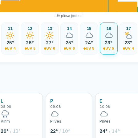
UV päeva jooksul
11
12
13
14
15
16
17
25°
26°
27°
25°
24°
23°
23°
UV 4
UV 5
UV 6
UV 6
UV 5
UV 5
UV 4
L
P
E
08.08
09.08
10.08
Vihm
Pilves
Pilves
20°
/ 13°
22°
/ 10°
24°
/ 14°