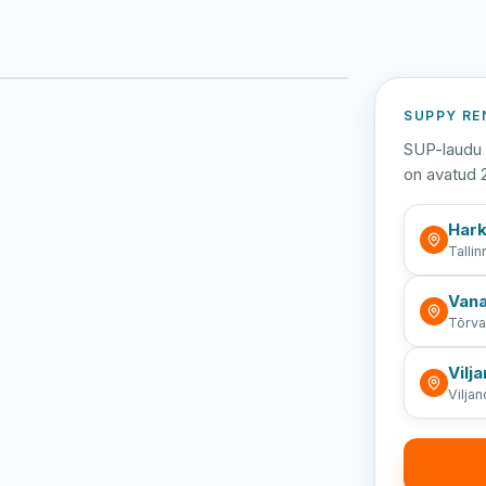
Viljandi järv
Vanamõisa järv
Vanamõisa järv
SUPPY RE
SUP-laudu 
on avatud 
Hark
Tallin
Vana
Tõrv
Vilja
Viljan