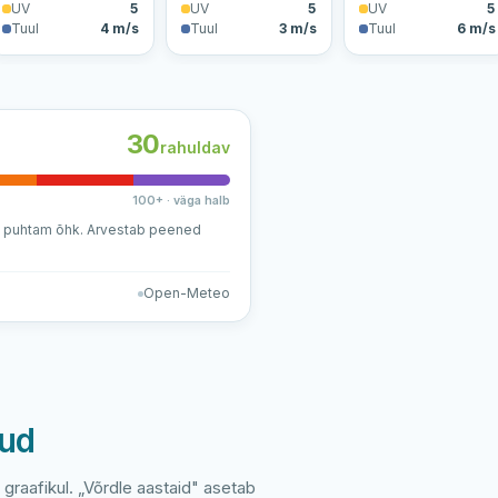
UV
5
UV
5
UV
5
Tuul
4 m/s
Tuul
3 m/s
Tuul
6 m/s
30
rahuldav
100+ · väga halb
a puhtam õhk. Arvestab peened
Open-Meteo
nud
e graafikul. „Võrdle aastaid" asetab