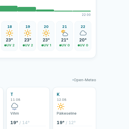
22:00
18
19
20
21
22
23°
23°
23°
21°
20°
UV 2
UV 2
UV 1
UV 0
UV 0
Open-Meteo
T
K
11.08
12.08
Vihm
Päikeseline
19°
/ 14°
19°
/ 12°