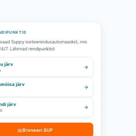
NDIPUNKTID
saad Suppy iseteenindusautomaadist, mis
24/7. Lähimad rendipunktid:
u järv
n
mõisa järv
a
ndi järv
di
Broneeri SUP