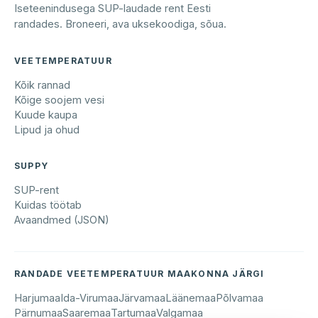
Iseteenindusega SUP-laudade rent Eesti
randades. Broneeri, ava uksekoodiga, sõua.
VEETEMPERATUUR
Kõik rannad
Kõige soojem vesi
Kuude kaupa
Lipud ja ohud
SUPPY
SUP-rent
Kuidas töötab
Avaandmed (JSON)
RANDADE VEETEMPERATUUR MAAKONNA JÄRGI
Harjumaa
Ida-Virumaa
Järvamaa
Läänemaa
Põlvamaa
Pärnumaa
Saaremaa
Tartumaa
Valgamaa