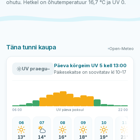
ohutu. Hetkel on õhutemperatuur 16,7 °C ja UV 0.
Täna tunni kaupa
Open-Meteo
Päeva kõrgeim UV 5 kell 13:00
UV praegu
–
Päikesekaitse on soovitatav kl 10–17
06:00
UV päeva jooksul
22:00
06
07
08
09
10
11
13°
14°
16°
18°
19°
21°