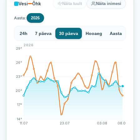
Vesi
Õhk
Näita tuult
Näita inimesi
Aasta:
2026
24h
7 päeva
30 päeva
Hooaeg
Aasta
2026
Narva Joaoru ranna veetemperatuur on viimase 44 mõ
29°
26°
23°
20°
17°
14°
11.07
23.07
03.08
08.08