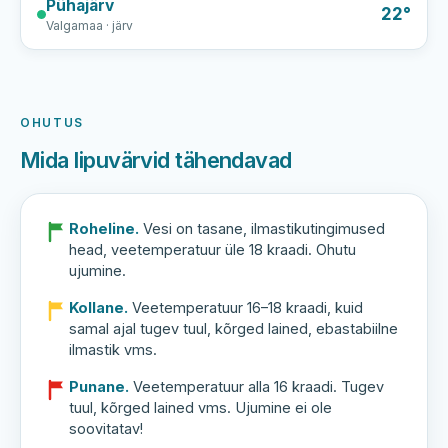
Pühajärv
22°
Valgamaa · järv
OHUTUS
Mida lipuvärvid tähendavad
Roheline.
Vesi on tasane, ilmastikutingimused
head, veetemperatuur üle 18 kraadi. Ohutu
ujumine.
Kollane.
Veetemperatuur 16–18 kraadi, kuid
samal ajal tugev tuul, kõrged lained, ebastabiilne
ilmastik vms.
Punane.
Veetemperatuur alla 16 kraadi. Tugev
tuul, kõrged lained vms. Ujumine ei ole
soovitatav!