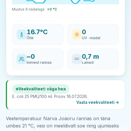
Muutus 6 nädalaga ·
+0 °C
16.7°C
0
Õhk
UV · madal
~0
0,7 m
inimest rannas
Lained
Veekvaliteet: väga hea
E. coli 25 PMÜ/100 ml. Proov 16.07.2026.
Vaata veekvaliteeti
Veetemperatuur Narva Joaoru rannas on täna
umbes 21 °C, vesi on meeldivalt soe ning ujumiseks