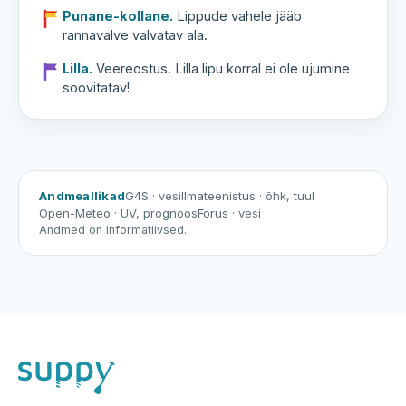
Punane-kollane.
Lippude vahele jääb
rannavalve valvatav ala.
Lilla.
Veereostus. Lilla lipu korral ei ole ujumine
soovitatav!
Andmeallikad
G4S
· vesi
Ilmateenistus
· õhk, tuul
Open-Meteo
· UV, prognoos
Forus
· vesi
Andmed on informatiivsed.