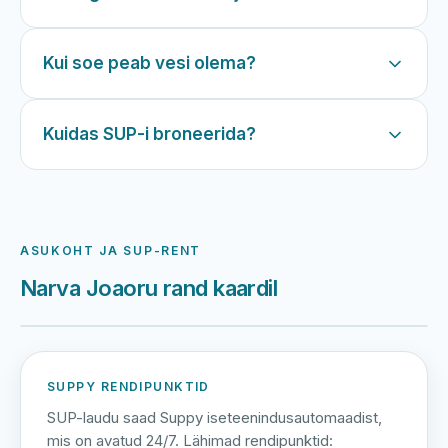
Kui soe peab vesi olema?
Kuidas SUP-i broneerida?
ASUKOHT JA SUP-RENT
Narva Joaoru rand kaardil
Harku järv
Viljandi järv
Vanamõisa järv
Narva Joaoru
SUPPY RENDIPUNKTID
SUP-laudu saad Suppy iseteenindusautomaadist,
mis on avatud 24/7. Lähimad rendipunktid: