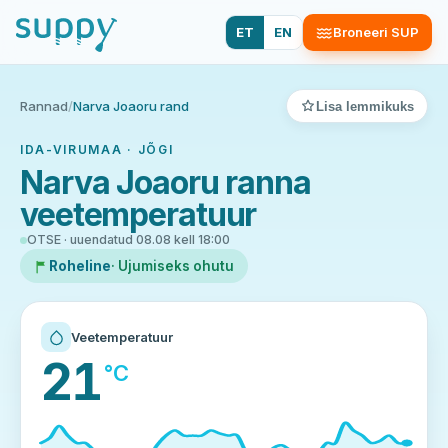
ET
EN
Broneeri SUP
Rannad
/
Narva Joaoru rand
Lisa lemmikuks
IDA-VIRUMAA · JÕGI
Narva Joaoru ranna
veetemperatuur
OTSE · uuendatud 08.08 kell 18:00
Roheline
· Ujumiseks ohutu
Veetemperatuur
21
°C