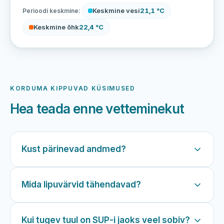
Keskmine vesi
21,1 °C
Perioodi keskmine:
Keskmine õhk
22,4 °C
KORDUMA KIPPUVAD KÜSIMUSED
Hea teada enne vetteminekut
Kust pärinevad andmed?
Mida lipuvärvid tähendavad?
Kui tugev tuul on SUP-i jaoks veel sobiv?