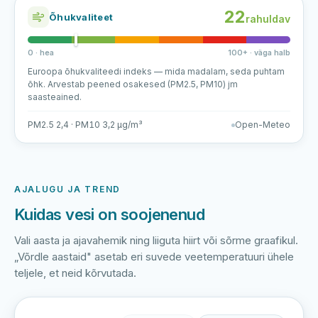
22
Õhukvaliteet
rahuldav
0 · hea
100+ · väga halb
Euroopa õhukvaliteedi indeks — mida madalam, seda puhtam
õhk. Arvestab peened osakesed (PM2.5, PM10) jm
saasteained.
PM2.5 2,4 · PM10 3,2 µg/m³
Open-Meteo
AJALUGU JA TREND
Kuidas vesi on soojenenud
Vali aasta ja ajavahemik ning liiguta hiirt või sõrme graafikul.
„Võrdle aastaid" asetab eri suvede veetemperatuuri ühele
teljele, et neid kõrvutada.