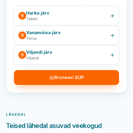
Harku järv
Tallinn
Vanamõisa järv
Tõrva
Viljandi järv
Viljandi
Broneeri SUP
LÄHEDAL
Teised lähedal asuvad veekogud