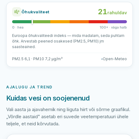
21
Õhukvaliteet
rahuldav
0 · hea
100+ · väga halb
Euroopa õhukvaliteedi indeks — mida madalam, seda puhtam
õhk. Arvestab peened osakesed (PM2.5, PM10) jm
saasteained.
PM2.5 6,1 · PM10 7,2 µg/m³
Open-Meteo
AJALUGU JA TREND
Kuidas vesi on soojenenud
Vali aasta ja ajavahemik ning liiguta hiirt või sõrme graafikul.
„Võrdle aastaid" asetab eri suvede veetemperatuuri ühele
teljele, et neid kõrvutada.