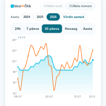
Vesi
Õhk
Näita tuult
Näita inimesi
Aasta:
2024
2025
2026
Võrdle aastaid
24h
7 päeva
30 päeva
Hooaeg
Aasta
2026
Sindi ranna veetemperatuur on viimase 71 mõõtmise j
28°
25°
22°
18°
15°
12°
08.07
20.07
31.07
05.08