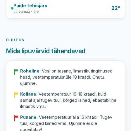
Paide tehisjärv
22°
Järvamaa · järv
OHUTUS
Mida lipuvärvid tähendavad
Roheline.
Vesi on tasane, ilmastikutingimused
head, veetemperatuur üle 18 kraadi. Ohutu
ujumine.
Kollane.
Veetemperatuur 16–18 kraadi, kuid
samal ajal tugev tuul, kõrged lained, ebastabiilne
ilmastik vms.
Punane.
Veetemperatuur alla 16 kraadi. Tugev
tuul, kõrged lained vms. Ujumine ei ole
soovitatav!