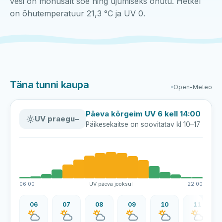
vesi on mõnusalt soe ning ujumiseks ohutu. Hetkel
on õhutemperatuur 21,3 °C ja UV 0.
Täna tunni kaupa
Open-Meteo
Päeva kõrgeim UV 6 kell 14:00
UV praegu
–
Päikesekaitse on soovitatav kl 10–17
06:00
UV päeva jooksul
22:00
06
07
08
09
10
11