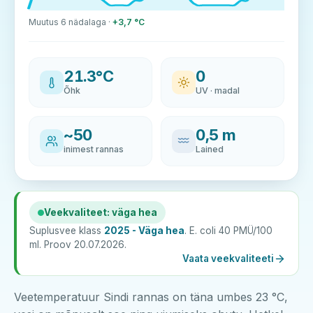
Muutus 6 nädalaga ·
+3,7 °C
21.3°C
0
Õhk
UV · madal
~50
0,5 m
inimest rannas
Lained
Veekvaliteet: väga hea
Suplusvee klass
2025 - Väga hea
. E. coli 40 PMÜ/100
ml. Proov 20.07.2026.
Vaata veekvaliteeti
Veetemperatuur Sindi rannas on täna umbes 23 °C,