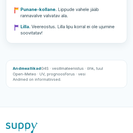
Punane-kollane.
Lippude vahele jääb
rannavalve valvatav ala.
Lilla.
Veereostus. Lilla lipu korral ei ole ujumine
soovitatav!
Andmeallikad
G4S
· vesi
Ilmateenistus
· õhk, tuul
Open-Meteo
· UV, prognoos
Forus
· vesi
Andmed on informatiivsed.