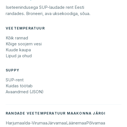
Iseteenindusega SUP-laudade rent Eesti
randades. Broneeri, ava uksekoodiga, sõua.
VEETEMPERATUUR
Kõik rannad
Kõige soojem vesi
Kuude kaupa
Lipud ja ohud
SUPPY
SUP-rent
Kuidas töötab
Avaandmed (JSON)
RANDADE VEETEMPERATUUR MAAKONNA JÄRGI
Harjumaa
Ida-Virumaa
Järvamaa
Läänemaa
Põlvamaa