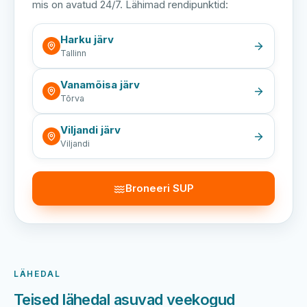
mis on avatud 24/7. Lähimad rendipunktid:
Harku järv
Tallinn
Vanamõisa järv
Tõrva
Viljandi järv
Viljandi
Broneeri SUP
LÄHEDAL
Teised lähedal asuvad veekogud