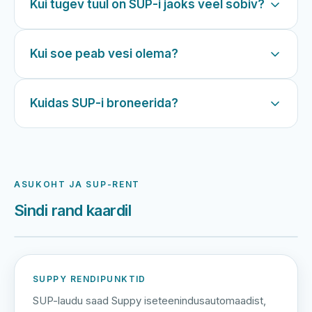
Kui tugev tuul on SUP-i jaoks veel sobiv?
Kui soe peab vesi olema?
Kuidas SUP-i broneerida?
ASUKOHT JA SUP-RENT
Sindi rand kaardil
Harku järv
Viljandi järv
Vanamõisa järv
Sindi rand
SUPPY RENDIPUNKTID
SUP-laudu saad Suppy iseteenindusautomaadist,