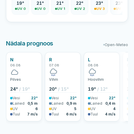
19°
21°
21°
22°
23°
23°
UV 0
UV 0
UV 1
UV 2
UV 3
UV 4
Nädala prognoos
Open-Meteo
N
R
L
P
06.08
07.08
08.08
09.
Pilves
Vihm
Hoovihm
Vih
24°
/ 19°
20°
/ 15°
19°
/ 12°
20
Vesi
22°
Vesi
22°
Vesi
22°
Ve
Lained
0,5 m
Lained
0,9 m
Lained
0,4 m
La
UV
6
UV
5
UV
4
U
Tuul
7 m/s
Tuul
6 m/s
Tuul
4 m/s
Tu