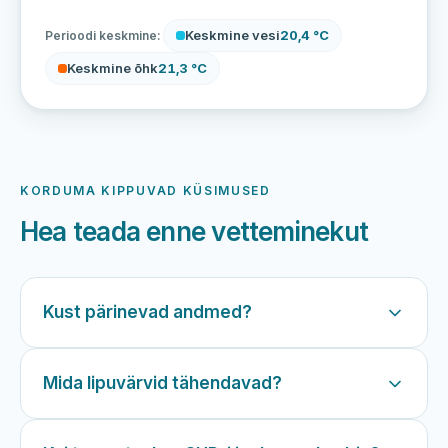
Keskmine vesi
20,4 °C
Perioodi keskmine:
Keskmine õhk
21,3 °C
KORDUMA KIPPUVAD KÜSIMUSED
Hea teada enne vetteminekut
Kust pärinevad andmed?
Mida lipuvärvid tähendavad?