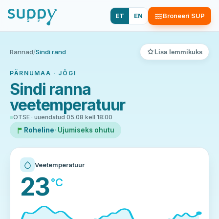
ET
EN
Broneeri SUP
Rannad
/
Sindi rand
Lisa lemmikuks
PÄRNUMAA · JÕGI
Sindi ranna
veetemperatuur
OTSE · uuendatud 05.08 kell 18:00
Roheline
· Ujumiseks ohutu
Veetemperatuur
23
°C